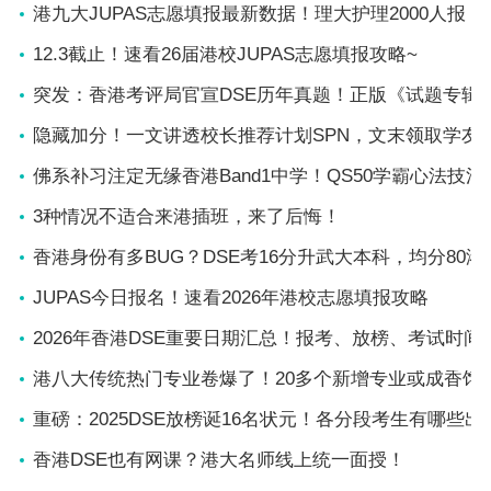
港九大JUPAS志愿填报最新数据！理大护理2000人报
12.3截止！速看26届港校JUPAS志愿填报攻略~
突发：香港考评局官宣DSE历年真题！正版《试题专辑
隐藏加分！一文讲透校长推荐计划SPN，文末领取学友
佛系补习注定无缘香港Band1中学！QS50学霸心法技
3种情况不适合来港插班，来了后悔！
香港身份有多BUG？DSE考16分升武大本科，均分80
JUPAS今日报名！速看2026年港校志愿填报攻略
2026年香港DSE重要日期汇总！报考、放榜、考试时间
港八大传统热门专业卷爆了！20多个新增专业或成香饽
重磅：2025DSE放榜诞16名状元！各分段考生有哪些出
香港DSE也有网课？港大名师线上统一面授！