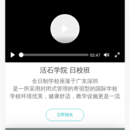
Play
Play
Seek
Seek
Current
02:47
Current
02:47
time
time
Play
Play
Toggle
Toggle
Toggle
Toggle
Mute
Mute
Fullscr
Fullscr
活石学院 日校班
全日制学校座落于广东深圳
是一所采用封闭式管理的寄宿型的国际学校
学校环境优美，健康舒适，教学设施更是一流
立即报名