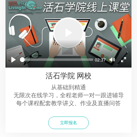
Play
Play
Seek
Seek
Current
02:37
Current
02:37
time
time
Play
Play
Toggle
Toggle
Toggle
Toggle
Mute
Mute
Fullscr
Fullscr
活石学院 网校
从基础到精通
无限次在线学习，全程老师一对一跟进辅导
每个课程配套教学讲义、作业及直播问答
立即报名