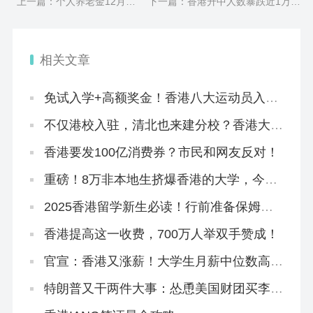
上一篇：个人养老金12月15
下一篇：香港升中人数暴跌近1万！
日起全面实施，香港是怎么养
名校区学位空缺，内地港宝插班机
老的？
会来啦！
相关文章
免试入学+高额奖金！香港八大运动员入学
计划全解读！
不仅港校入驻，清北也来建分校？香港大学
城规划曝光！
香港要发100亿消费券？市民和网友反对！
重磅！8万非本地生挤爆香港的大学，今年
早轮申请必争
2025香港留学新生必读！行前准备保姆级
清单来啦~
香港提高这一收费，700万人举双手赞成！
官宣：香港又涨薪！大学生月薪中位数高达
3.1万
特朗普又干两件大事：怂恿美国财团买李嘉
诚的港口，想方设法禁止中国人留学