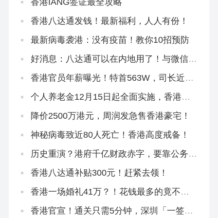
香港IANG签证最全攻略
香港八达通发钱！最新福利，人人有份！
最新病毒袭港：没有疫苗！教你10招预防
好消息：八达通可以在内地用了！与微信互
通！
香港官员年薪曝光！特首563W，司长近
500W…
个人养老金12月15日起全面实施，香港是
怎么养老的？
降价2500万港元，周润发急售香港豪宅！
神秘病毒致近80人死亡！香港高度戒备！
历史重演？港府千亿财政赤字，要靠公务员
降薪填坑？！
香港八达通补贴300元！赶紧去领！
香港一场婚礼41万？！花钱最多的竟不是
彩礼！
香港官宣！通关只需5分钟，深圳「一签多