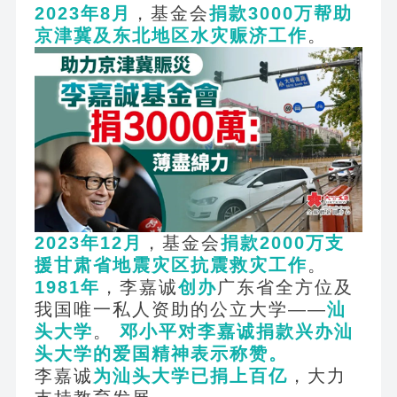
2023
年8月
，基金会
捐款3000万帮助
京津冀及东北地区水灾赈济工作
。
2023
年12月
，基金会
捐款2000万支
援甘肃省地震灾区抗震救灾工作
。
1981
年
，李嘉诚
创办
广东省全方位及
我国唯一私人资助的公立大学——
汕
头大学
。
邓小平对李嘉诚捐款兴办汕
头大学的爱国精神表示称赞。
李嘉诚
为汕头大学已捐上百亿
，大力