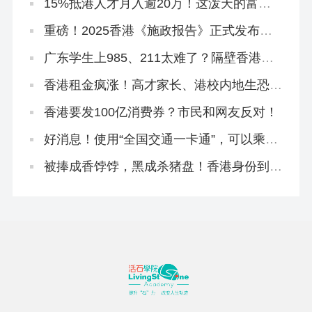
15%抵港人才月入逾20万！这泼天的富
贵，做香港业务的企业怎么接住？
重磅！2025香港《施政报告》正式发布，
人才引进、教育政策要点总结
广东学生上985、211太难了？隔壁香港欢
迎你！
香港租金疯涨！高才家长、港校内地生恐慌
抢购...
香港要发100亿消费券？市民和网友反对！
好消息！使用“全国交通一卡通”，可以乘坐
香港地铁了
被捧成香饽饽，黑成杀猪盘！香港身份到底
好不好？