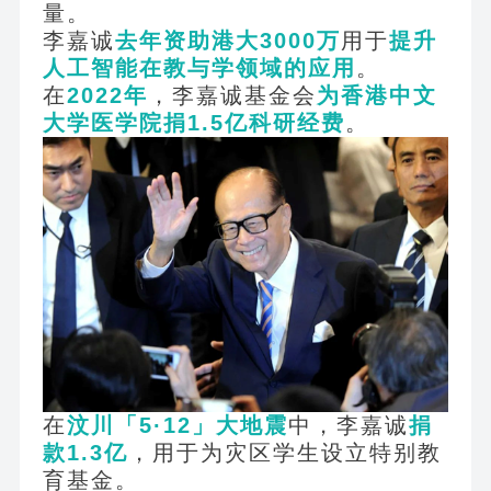
量。
李嘉诚
去年资助港大3000万
用于
提升
人工智能在教与学领域的应用
。
在
2022
年
，李嘉诚基金会
为香港中文
大学医学院捐1.5亿科研经费
。
在
汶川「5·12」大地震
中，李嘉诚
捐
款1.3亿
，用于为灾区学生设立特别教
育基金。