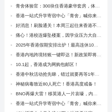
行」很快会有消息
青舍体验官：300块住香港豪华套房，体验
本地教育文化
香港一站式升学寄宿中心「青舍」喊你来入
住！
好消息！刷脸通关！本周三起往来香港不用
出示证件！
痛心！港校连爆坠楼案，因学业压力大自
杀？
2025年香港假期安排出炉！最高连休10
天！
香港内地跨境转账一键即达！新政策即将出
台！
10.1起，香港成为网购包邮区！
香港中秋活动抢先睇，错过就要再等1年
啦！
神秘病毒致近80人死亡！香港高度戒备！
BNO再爆大雷！移英港人一片哀嚎，内地
人才移港大赚！
香港一站式升学寄宿中心「青舍」喊你来入
住！