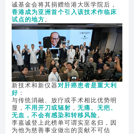
诚基金会将其捐赠给港大医学院后，
香港成为亚洲首个引入该技术作临床
试点的地方
。
新技术和新仪器
对肝癌患者是重大利
好
：
与传统消融、放疗或手术相比优势明
显，
不用开刀或辐射
，
无痛、无疤、
无血，不会有感染和转移风险
。
李嘉诚登上此榜单可谓实至名归，因
为他为慈善事业做出的贡献不可估