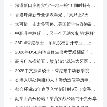
诺和保证！
深港新口岸将实行“一地一检”！同时持有香
港身份和内地户口成为过去时？
香港珠海新专业课表曝光，1周只上2天
课！免英语申请！
太可惜！走太多弯路…美国留学转香港副学
士，拒掉都大，被港专录取
中职升牛校硕士，又一个无法复制的“标杆”
26Fall香港硕士：顶流院校新开专业，上岸
概率更大！
2026年DSE内地自修生报考费或翻倍？终
于知道香港插班的好处！
高考广东省前五，放弃清北选港大牙医，获
得168万奖学金
2025中文授课硕士：香港耀中幼教学院还
在开放申请！
香港入境处拘捕18人！涉伪造假学历申
「高才通」！
都会环保26年春季入学倒计时9天！拿香港
身份必冲！
副学士高分秘籍！学员实战经验纯干货分享