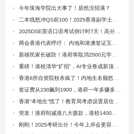
八大迟早要火！
今年珠海学院出大事了！居然没招满？
二本线怒冲QS前100！2025香港副学士骚
操作！
2025DSE英语口语考试倒计时7天！高分技
巧来啦！
两会香港代表呼吁： 内地和港澳签证互
通！
新移民家长破防！港府将取消2500元学生
津贴，还有其他学生津贴吗？
重磅！港校清华“扩招”，AI专业卷成新顶
流！
香港6所自资院校杀疯了！内地生名额怒扩
40%，速冲上岸！
签证费从230飙到1900，港府一年多赚多
少？
香港“本地生”慌了！教育局考虑设置居住年
限门槛！
突发！港府削减港八大拨款，港校1400亿
储备能应付吗？
刚刚！2025考研出分！今年上岸会更容易
吗？