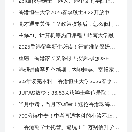
26fall秋季硕士丨港大、港中文商学院正式
批开放申请！最早10月3日截止
香港恒生大学2026春季硕士8.22开放申
请！有中文授课
高才通要关停了？政策收紧后，怎么低门槛
拿香港身份？
主修AI、计算机等热门课程！岭南大学融合
科技理学硕士，2026春季入学正在招生！
2025香港留学新生必读！行前准备保姆级
清单来啦~
重磅：香港家长又举报！投诉内地DSE自
修生资格造假、挤占JUPAS名额致滑档严
重
港硕进修罕见空档期，内地精英、富裕家长
拿身份绝佳时机！
3.5年读完本科！香港恒生大学2026春季入
学10月开申！拯救二本线复读生在读生！
JUPAS放榜：36.53%获学士学位录取！附
查结果、交留位费、注册流程
当月申请，当月下Offer！速抢香港珠海学
院2026秋季&春季硕士~
700分读中专！中考直通本科的小路不止一
条
「香港副学士托管」避坑！千万别信升学承