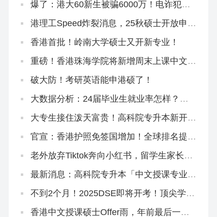
爆了：港大60新生被骗6000万！电诈犯专
挑内地生下手！
港理工Speed炸裂消息，25秋硕士开放申
请！这个专业周末上课免语言申请！
香港首批！岭南大学硕士又开新专业！
重磅！香港珠海学院将新增周末上课中文硕
士，拿身份必冲！
破大防！考研英语能申港硕了！
大数据分析：24届毕业生就业率怎样？哪
些专业就业吃香？
大专生接住泼天富贵！高科院专升本新开3
大中文授课专业
官宣：香港护照免签国增加！全球排名提
升！
老外放弃Tiktok奔向小红书，留学生家长从
一个养猪场扎进另一个养猪场
最新消息：高科院专升本「中文授课专业」
修课方向大揭秘
不到2个月！2025DSE即将开考！顶尖学霸
怎么冲刺？
香港中文授课硕士Offer雨，年前最后一波