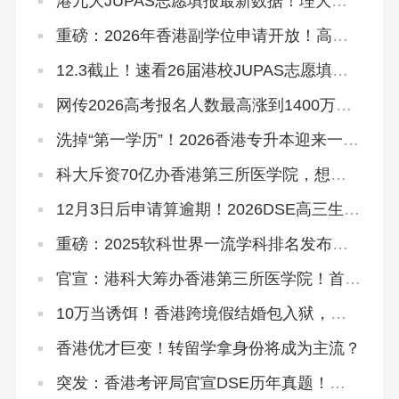
港九大JUPAS志愿填报最新数据！理大护
理2000人报，岭大一专业49人争一位
重磅：2026年香港副学位申请开放！高考
375分杀进港八大！
12.3截止！速看26届港校JUPAS志愿填报
攻略~
网传2026高考报名人数最高涨到1400万！
谈这个数据没有意义！
洗掉“第一学历”！2026香港专升本迎来一大
波新专业！
科大斥资70亿办香港第三所医学院，想申
请怎么做准备？
12月3日后申请算逾期！2026DSE高三生、
复读生冲刺港八大考前必读秘籍！
重磅：2025软科世界一流学科排名发布，
港理工揽3个第1，港校多专业进入世界前
10
官宣：港科大筹办香港第三所医学院！首年
学额50个，2028年入学
10万当诱饵！香港跨境假结婚包入狱，拿
身份真不用这么拼！
香港优才巨变！转留学拿身份将成为主流？
突发：香港考评局官宣DSE历年真题！正