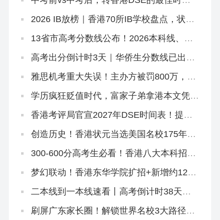
中考前vs中考后，转香港DSE的最佳时机
是什么时候？
2026 IB放榜｜香港70所IB学校盘点，状元
出自哪几家？
13省市高考分数线公布！2026本科线、特
控线普降，今年上大学更容易了？
高考出分倒计时3天｜华侨生分数线已出，
聪明的家长在悄悄铺后路
雅思机考重大失误！主办方被罚800万，影
响超6.2万考生
学历疯狂贬值时代，富家子弟拿港本文凭毫
无意义！
香港考评局官宣2027年DSE时间表！提前2
天开考！
创造历史！香港状元当选美国名校175年首
位华裔校长！
300-600分高考生必看！香港八大本科招2
万非本地生，占比27.1%远低于50%上限
梦幻联动！香港东华学院扩招+新增约120
宿位，「高考二本线同学」4年宿位稳啦！
二本线到一本线速看丨高考倒计时38天！
香港本科申请「最后窗口期」必读攻略
刷屏广东家长圈！解锁世界名校3大路径丨
香港圣道百卉书院宣讲会圆满举行！