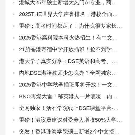
港城大25年硕士新增大热门AI专业，商科
+接受六级+5万奖学金！
2025THE世界大学声誉排名，港校全面提
升！
重磅：高考时间都定了！为什么很多家长还
在犹豫要不要转香港？
2025香港高科院本科火热招生！有中文授
课，高考本科线可报
21所香港寄宿中学开放插班！抢不到学位
宿位怎么办？
港大学子真实分享：DSE英语和高考、雅
思英语的区别是什么？如何提升？
内地DSE港籍教师少怎么办？全网独家线
上DSE课程助你斩获5**
2025香港中学秋季插班即将开放！一文读
懂申请流程和时间线
BNO再爆大雷！移英港人一片哀嚎，内地
人才移港大赚！
全网独家！活石学院线上DSE课堂平台-语
文试听课
重磅！港议员建议对受养人增收50%大学学
费，香港身份会凉凉吗？
突发！香港珠海学院硕士新增2个中文授课