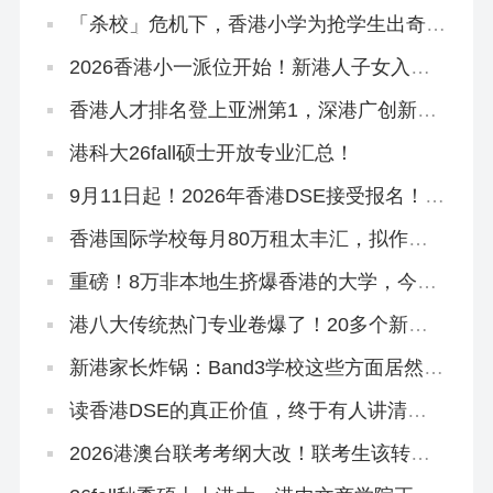
2026香港科技大学本科「高考生申请」10
月3日开放！
「杀校」危机下，香港小学为抢学生出奇
招！教育局已介入
2026香港小一派位开始！新港人子女入学
流程、选校指南来啦！
香港人才排名登上亚洲第1，深港广创新集
群跻身全球TOP1
港科大26fall硕士开放专业汇总！
9月11日起！2026年香港DSE接受报名！考
评局：严格执行考试规则
香港国际学校每月80万租太丰汇，拟作中
学部校舍
重磅！8万非本地生挤爆香港的大学，今年
早轮申请必争
港八大传统热门专业卷爆了！20多个新增
专业或成香饽饽
新港家长炸锅：Band3学校这些方面居然比
Band2吃香？
读香港DSE的真正价值，终于有人讲清楚
了！名校升学率只是冰山一角！
2026港澳台联考考纲大改！联考生该转
DSE赛道吗？