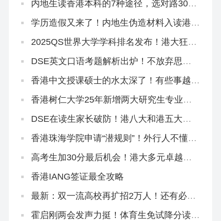
内地生读香港本科的7种途径，选对路300
分照样读名校！
学历造假又来了！内地生伪造材料入读港中
大被判囚3个月！
2025QS世界大学学科排名发布！港大狂揽
4个全球前10、33个全港第1！
DSE英文口语考题解析出炉！不放弃思考
主动权才能拿高分！
香港中文授课硕士的水太深了！有些事越早
知道越好…（纯原创良心攻略）
香港树仁大学25年新增两大研究生专业，
官方宣讲来了！
DSE在读生家长破防！港八大和港五大只
差一个香港身份！
香港珠海学院申请“潜规则”！外行人不懂，
中介不会告诉你！
高考生加30分最后机会！港大多元卓越入
学计划3.21截止！
香港IANG签证最全攻略
最新：双一流高校再扩招2万人！还有必要
申请港校吗？
霍启刚两会发声力挺！体育生免试降分读港