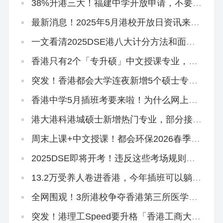
38%升港三大！福建中学开放申请，不要相
信任何秘诀！
最新消息！2025年5月港校开放日资讯来
啦!
一文看清2025DSE港八大计分方法和面试
要求
香港只有2个「专升硕」中文授课专业，拿
身份必冲！
突发！香港都会大学连夜新增5个硕士专
业，有中文授课，大专可申
香港中学5月插班考要来啦！为什么网上搜
不到有价值的资料？
港大港科港城硕士新增热门专业，部分接受
英语六级！
周末上课+中文授课！都会环保2026春季入
学4.1开放申请
2025DSE即将开考！违反这些考场规则，
直接扣分！
13.2万受养人卷进香港，今年插班可以躺平
了！
全网围观！3所港校争夺香港第三所医学
院！
突发！港理工Speed要升格「香港工商大