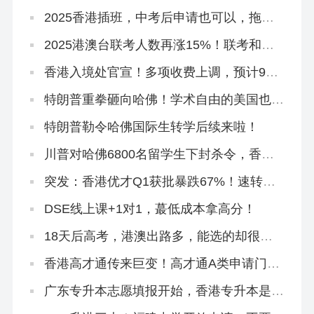
「免试」直通本科
2025香港插班，中考后申请也可以，拖到
明年都没关系！
2025港澳台联考人数再涨15%！联考和
DSE到底怎么选？
香港入境处官宣！多项收费上调，预计9月
实施！
特朗普重拳砸向哈佛！学术自由的美国也怕
被偷师
特朗普勒令哈佛国际生转学后续来啦！
川普对哈佛6800名留学生下封杀令，香港
正在接盘！
突发：香港优才Q1获批暴跌67%！速转珠
海学院进修拿身份！
DSE线上课+1对1，蕞低成本拿高分！
18天后高考，港澳出路多，能选的却很
少！
香港高才通传来巨变！高才通A类申请门槛
再提高！
广东专升本志愿填报开始，香港专升本是必
填平行志愿！