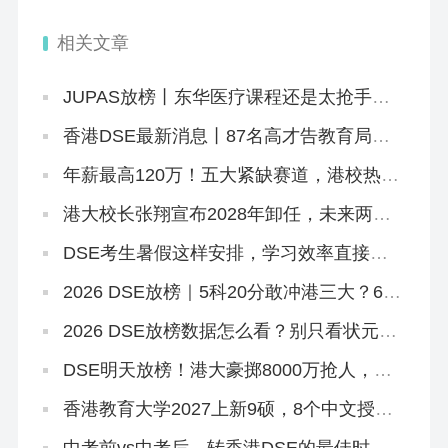
申！
返前10
相关文章
JUPAS放榜丨东华医疗课程还是太抢手！
系统“忙中出错”，给1.1万学生误发录取邮
件
香港DSE最新消息丨87名高才告教育局败
诉+8.5JUPAS放榜+8.12公布复核结果+25
所自资院校仍可报名
年薪最高120万！五大紧缺赛道，港校热门
本硕刚好匹配
港大校长张翔宣布2028年卸任，未来两年
港大招生会变吗？
DSE考生暑假这样安排，学习效率直接翻
倍
2026 DSE放榜｜5科20分敢冲港三大？67
个20-29分专业+中游Band A排位思路
2026 DSE放榜数据怎么看？别只看状元！
副学士这条路先码住
DSE明天放榜！港大豪掷8000万抢人，够
不到港八还有这条隐藏路径
香港教育大学2027上新9硕，8个中文授
课！免英语+首届，7.2已开2个（仅MGM要
雅思）