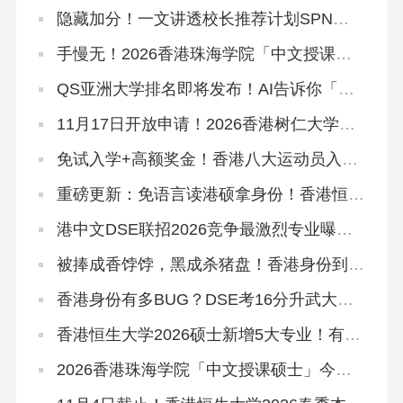
版《试题专辑》资料在这里！
隐藏加分！一文讲透校长推荐计划SPN，
文末领取学友社最新版《中六升学指南》
手慢无！2026香港珠海学院「中文授课硕
士」新增专业，可拿身份！
QS亚洲大学排名即将发布！AI告诉你「喜
欢看大学排名是什么心理」
11月17日开放申请！2026香港树仁大学硕
士热门专业盘点
免试入学+高额奖金！香港八大运动员入学
计划全解读！
重磅更新：免语言读港硕拿身份！香港恒生
大学2026中文授课硕士3大专业盘点！
港中文DSE联招2026竞争最激烈专业曝
光！附JUPAS重要日期
被捧成香饽饽，黑成杀猪盘！香港身份到底
好不好？
香港身份有多BUG？DSE考16分升武大本
科，均分80港三硕士稳了
香港恒生大学2026硕士新增5大专业！有中
文授课，可拿香港身份
2026香港珠海学院「中文授课硕士」今日
开申！拿身份速抢~