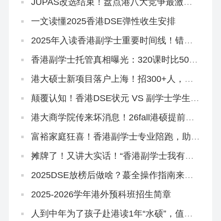
JUPAS改选结束！盘点港八大竞争最激烈
专业，最多51人争1个学位
一文读懂2025香港DSE弹性收生安排
2025年入读香港副学士重要时间线！错过
影响升本科！
香港副学士托管真相曝光：320课时比500
课时差？
港大硕士新项目落户上海！招300+人，年
底开申！
颠覆认知！香港DSE状元 VS 副学士学生，
到底差在哪里？
港大商学院传来坏消息！26fall港硕提前批
好卷啊…
富裕家庭狂喜！香港副学士专业陪跑，助力
孩子跳进QS100大学~
摊牌了！又讲大实话！“香港副学士我有话
要说”
2025DSE放榜后做啥？蕞全操作指南来
了！
2025-2026学年港外预科班招生简章
人到中年为了孩子赴港读1年“水硕”，值