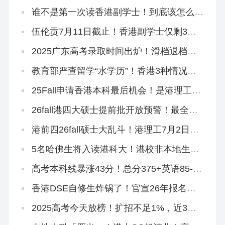
吗？
谁不是第一次读香港副学士！到底该怎么拿
到GPA满分啊？！
伍伦贡7月11日截止！香港副学士仅剩3所
院校可申！
2025广东高考录取时间出炉！滑档退档调
剂的同学，还可以读香港本科
教育部严查留学“水学历”！香港3种情况不
能做认证！
25Fall申请香港本科最后机会！是港理工给
的？
26fall港四大硕士提前批开放预警！最全专
业汇总来啦！
港前四26fall硕士大乱斗！港理工7月2日全
部开放！全部！
5名哈佛生将入读港科大！港校非本地生申
请量集体狂飙！
高考本科线暴涨43分！总分375+英语85-，
不想进社会碰壁，速冲香港八大！
香港DSE自修生炸锅了！官宣26年报名资
格收紧！
2025高考今天放榜！扩招不足1%，近3年
高考本科率不足40%，读本科还有什么办