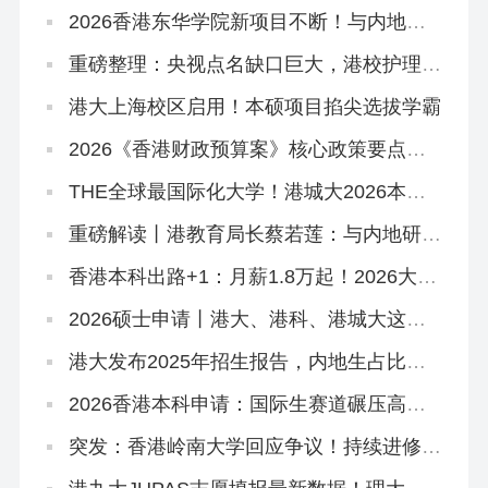
2026香港东华学院新项目不断！与内地学
校合办「粤港护理专班」，开全港首个自资
「护理学哲学博士」
重磅整理：央视点名缺口巨大，港校护理本
硕高级文凭全路径一网打尽！
港大上海校区启用！本硕项目掐尖选拔学霸
2026《香港财政预算案》核心政策要点解
读
THE全球最国际化大学！港城大2026本科
招生中！内地高考生申请6月11日截止！
重磅解读丨港教育局长蔡若莲：与内地研国
际版DSE
香港本科出路+1：月薪1.8万起！2026大湾
区青年就业计划启动！
2026硕士申请丨港大、港科、港城大这些
专业申请延期啦！
港大发布2025年招生报告，内地生占比飙
到83.6%！
‌2026香港本科申请：国际生赛道碾压高考
和DSE？
突发：香港岭南大学回应争议！持续进修学
院副学位，2627学年或之前由岭大颁授！