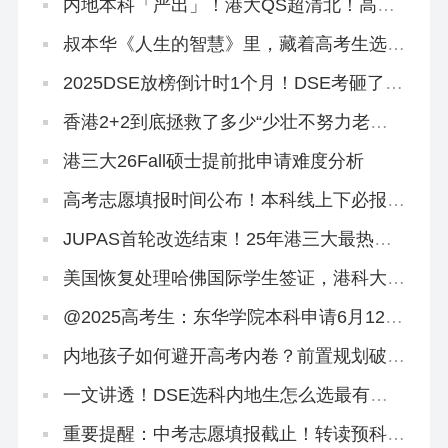
法？
内地本科「严出」！港大QS超清北！高考
本科线速转香港留学！
叔本华《人生的智慧》里，藏着高考生选专
业的终极答案！
2025DSE放榜倒计时1个月！DSE考砸了有
哪些保底方案？
香港2+2到底拯救了多少“少壮不努力老大
徒伤悲”的浪子
港三大26Fall硕士提前批申请难度分析
高考志愿填报时间公布！本科线上下必报香
港2+2本科！
JUPAS首轮改选结束！25年港三大最热专
业盘点来啦
美国恢复处理哈佛国际学生签证，港科大录
取两名哈佛学生！
@2025高考生：东华学院本科申请6月12日
截止！
内地孩子如何避开高考内卷？前置规划破
局，仅需这六步！
一文讲透！DSE选科内地生怎么选最有优
势？
重要提醒：中考志愿填报截止！转读预科班