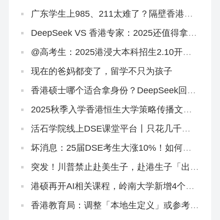
专业
广东学生上985、211太难了？隔壁香港欢
迎你！
DeepSeek VS 香港专家：2025还值得拿香
港身份吗？
@高考生：2025港浸大本科招生2.10开
启！有些事DeepSeek不会告诉你
现在的爸妈都变了，留学不只为孩子
香港硕士哪个适合拿身份？DeepSeek回答
闪瞎眼…
2025秋季入学香港恒生大学策略传播文学
硕士正在招生
活石学院线上DSE课堂平台丨只花几千
块，就能买下500万独家研发课程！
坏消息：25届DSE考生大涨10%！如何快
速提分秒变尖子生？
突发！川普禁止赴美生子，赴港生子「出生
即永居」将成大热门
港硕再开AI相关课程，岭南大学新增4个专
业
香港教育局：调整「本地生定义」或参考海
外大学，从学费和招生群体下手