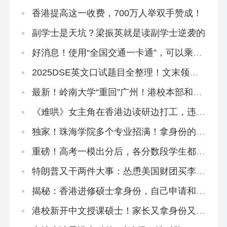
学」？本部出面澄清！
香港提高这一收费，700万人举双手赞成！
副学士是天坑？梁振英就是读副学士逆袭的
好消息！使用“全国交通一卡通”，可以乘坐
香港地铁了
2025DSE英文口试题目全整理！文末领资
料
最新！岭南大学“重回”广州！港校本部和分
部区别在哪？
《难哄》女主角在香港边读研边打工，违
法！
独家！珠海学院多个专业招满！拿身份的来
不及了！
重磅！高考一模出分后，各分数段学生都有
哪些出路？
特朗普又干两件大事：怂恿美国财团买李嘉
诚的港口，想方设法禁止中国人留学
揭秘：香港进修硕士拿身份，自己申请和找
中介有什么区别？
港校新开中文授课硕士！家长又拿身份又学
教育圣经！