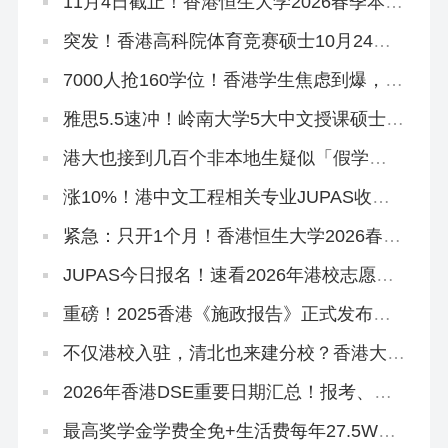
11月4日截止！香港恒生大学2026春季本科
末班车
突发！香港高科院体育竞赛硕士10月24日
提前截止！
7000人抢160学位！香港学生焦虑到爆，港
宝爸妈破大防…
雅思5.5速冲！岭南大学5大中文授课硕士开
申！
港大也接到几百个非本地生疑似「假学
历」！港校、警方、教育局严打！
涨10%！港中文工程相关专业JUPAS收分
中位数上升！
紧急：只开1个月！香港恒生大学2026春季
本科正在招生
JUPAS今日报名！速看2026年港校志愿填
报攻略
重磅！2025香港《施政报告》正式发布，
人才引进、教育政策要点总结
不仅港校入驻，清北也来建分校？香港大学
城规划曝光！
2026年香港DSE重要日期汇总！报考、放
榜、考试时间…
最高奖学金学费全免+生活费每年27.5W！