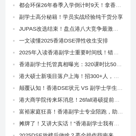
都会环保26年春季入学倒计时9天！拿香港
身份必冲！
副学士高分秘籍！学员实战经验纯干货分享
JUPAS改选结束！盘点港八大竞争最激烈
专业，最多51人争1个学位
一文读懂2025香港DSE弹性收生安排
2025年入读香港副学士重要时间线！错过
影响升本科！
香港副学士托管真相曝光：320课时比500
课时差？
港大硕士新项目落户上海！招300+人，年
底开申！
颠覆认知！香港DSE状元 VS 副学士学生，
到底差在哪里？
港大商学院传来坏消息！26fall港硕提前批
好卷啊…
富裕家庭狂喜！香港副学士专业陪跑，助力
孩子跳进QS100大学~
摊牌了！又讲大实话！“香港副学士我有话
要说”
2025DSE放榜后做啥？蕞全操作指南来