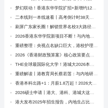
万非本地生，占比27.1%远低于50%上限
梦幻联动！香港东华学院扩招+新增约120
宿位，「高考二本线同学」4年宿位稳啦！
二本线到一本线速看丨高考倒计时38天！
香港本科申请「最后窗口期」必读攻略
刷屏广东家长圈！解锁世界名校3大路径丨
香港圣道百卉书院宣讲会圆满举行！
2026香港东华学院新项目不断！与内地学
校合办「粤港护理专班」，开全港首个自资
「护理学哲学博士」
重磅整理：央视点名缺口巨大，港校护理本
硕高级文凭全路径一网打尽！
2026《香港财政预算案》核心政策要点解
读
THE全球最国际化大学！港城大2026本科
招生中！内地高考生申请6月11日截止！
重磅解读丨港教育局长蔡若莲：与内地研国
际版DSE
香港本科出路+1：月薪1.8万起！2026大湾
区青年就业计划启动！
2026硕士申请丨港大、港科、港城大这些
专业申请延期啦！
港大发布2025年招生报告，内地生占比飙
到83.6%！