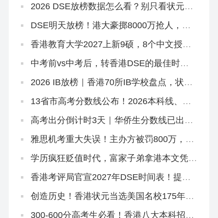
2026 DSE放榜数据怎么看？别只看状元！
副学士这条路先码住
DSE明天放榜！港大豪掷8000万抢人，够
不到港八还有这条隐藏路径
香港教育大学2027上新9硕，8个中文授
课！免英语+首届，7.2已开2个（仅MGM要
雅思）
中考前vs中考后，转香港DSE的最佳时机
是什么时候？
2026 IB放榜｜香港70所IB学校盘点，状元
出自哪几家？
13省市高考分数线公布！2026本科线、特
控线普降，今年上大学更容易了？
高考出分倒计时3天｜华侨生分数线已出，
聪明的家长在悄悄铺后路
雅思机考重大失误！主办方被罚800万，影
响超6.2万考生
学历疯狂贬值时代，富家子弟拿港本文凭毫
无意义！
香港考评局官宣2027年DSE时间表！提前2
天开考！
创造历史！香港状元当选美国名校175年首
位华裔校长！
300-600分高考生必看！香港八大本科招2