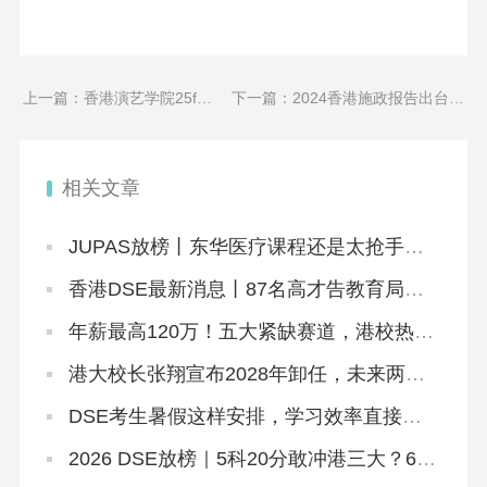
上一篇：香港演艺学院25fall
下一篇：2024香港施政报告出台！
秋季及春季硕士，正在接受
建议大家尽快搞个香港身份再不冲
申请！
就晚了！
相关文章
JUPAS放榜丨东华医疗课程还是太抢手！
系统“忙中出错”，给1.1万学生误发录取邮
件
香港DSE最新消息丨87名高才告教育局败
诉+8.5JUPAS放榜+8.12公布复核结果+25
所自资院校仍可报名
年薪最高120万！五大紧缺赛道，港校热门
本硕刚好匹配
港大校长张翔宣布2028年卸任，未来两年
港大招生会变吗？
DSE考生暑假这样安排，学习效率直接翻
倍
2026 DSE放榜｜5科20分敢冲港三大？67
个20-29分专业+中游Band A排位思路