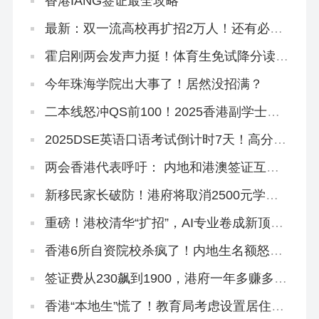
香港IANG签证最全攻略
最新：双一流高校再扩招2万人！还有必要
申请港校吗？
霍启刚两会发声力挺！体育生免试降分读港
八大迟早要火！
今年珠海学院出大事了！居然没招满？
二本线怒冲QS前100！2025香港副学士骚
操作！
2025DSE英语口语考试倒计时7天！高分技
巧来啦！
两会香港代表呼吁： 内地和港澳签证互
通！
新移民家长破防！港府将取消2500元学生
津贴，还有其他学生津贴吗？
重磅！港校清华“扩招”，AI专业卷成新顶
流！
香港6所自资院校杀疯了！内地生名额怒扩
40%，速冲上岸！
签证费从230飙到1900，港府一年多赚多
少？
香港“本地生”慌了！教育局考虑设置居住年