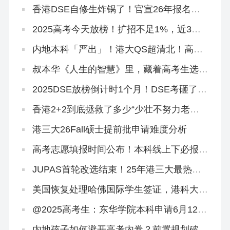
香港DSE自修生炸锅了！官宣26年报名资
格收紧！
2025高考今天放榜！扩招不足1%，近3年
高考本科率不足40%，读本科还有什么办
法？
内地本科「严出」！港大QS超清北！高考
本科线速转香港留学！
叔本华《人生的智慧》里，藏着高考生选专
业的终极答案！
2025DSE放榜倒计时1个月！DSE考砸了有
哪些保底方案？
香港2+2到底拯救了多少“少壮不努力老大
徒伤悲”的浪子
港三大26Fall硕士提前批申请难度分析
高考志愿填报时间公布！本科线上下必报香
港2+2本科！
JUPAS首轮改选结束！25年港三大最热专
业盘点来啦
美国恢复处理哈佛国际学生签证，港科大录
取两名哈佛学生！
@2025高考生：东华学院本科申请6月12日
截止！
内地孩子如何避开高考内卷？前置规划破