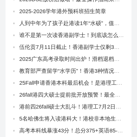
了！
2025-2026学年港外预科班招生简章
人到中年为了孩子赴港读1年“水硕”，值
吗？
谁不是第一次读香港副学士！到底该怎么拿
到GPA满分啊？！
伍伦贡7月11日截止！香港副学士仅剩3所
院校可申！
2025广东高考录取时间出炉！滑档退档调
剂的同学，还可以读香港本科
教育部严查留学“水学历”！香港3种情况不
能做认证！
25Fall申请香港本科最后机会！是港理工给
的？
26fall港四大硕士提前批开放预警！最全专
业汇总来啦！
港前四26fall硕士大乱斗！港理工7月2日全
部开放！全部！
5名哈佛生将入读港科大！港校非本地生申
请量集体狂飙！
高考本科线暴涨43分！总分375+英语85-，
不想进社会碰壁，速冲香港八大！