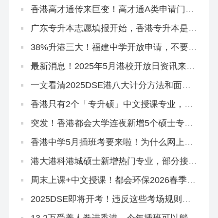
香港高才通传来巨变！高才通A类申请门槛
再提高！
广东专升本志愿填报开始，香港专升本是必
填平行志愿！
38%升港三大！福建中学开放申请，不要相
信任何秘诀！
最新消息！2025年5月港校开放日资讯来
啦!
一文看清2025DSE港八大计分方法和面试
要求
香港只有2个「专升硕」中文授课专业，拿
身份必冲！
突发！香港都会大学连夜新增5个硕士专
业，有中文授课，大专可申
香港中学5月插班考要来啦！为什么网上搜
不到有价值的资料？
港大港科港城硕士新增热门专业，部分接受
英语六级！
周末上课+中文授课！都会环保2026春季入
学4.1开放申请
2025DSE即将开考！违反这些考场规则，
直接扣分！