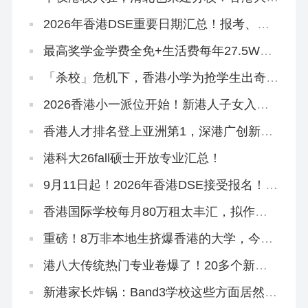
城规划曝光！
2026年香港DSE重要日期汇总！报考、放
榜、考试时间…
最高奖学金学费全免+生活费每年27.5W！
2026香港科技大学本科「高考生申请」10
月3日开放！
「杀校」危机下，香港小学为抢学生出奇
招！教育局已介入
2026香港小一派位开始！新港人子女入学
流程、选校指南来啦！
香港人才排名登上亚洲第1，深港广创新集
群跻身全球TOP1
港科大26fall硕士开放专业汇总！
9月11日起！2026年香港DSE接受报名！考
评局：严格执行考试规则
香港国际学校每月80万租太丰汇，拟作中
学部校舍
重磅！8万非本地生挤爆香港的大学，今年
早轮申请必争
港八大传统热门专业卷爆了！20多个新增
专业或成香饽饽
新港家长炸锅：Band3学校这些方面居然比
Band2吃香？