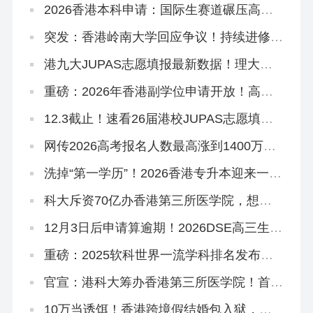
‌2026香港本科申请：国际生赛道碾压高考
和DSE？
突发：香港岭南大学回应争议！持续进修学
院副学位，2627学年或之前由岭大颁授！
港九大JUPAS志愿填报最新数据！理大护
理2000人报，岭大一专业49人争一位
重磅：2026年香港副学位申请开放！高考
375分杀进港八大！
12.3截止！速看26届港校JUPAS志愿填报
攻略~
网传2026高考报名人数最高涨到1400万！
谈这个数据没有意义！
洗掉“第一学历”！2026香港专升本迎来一大
波新专业！
科大斥资70亿办香港第三所医学院，想申
请怎么做准备？
12月3日后申请算逾期！2026DSE高三生、
复读生冲刺港八大考前必读秘籍！
重磅：2025软科世界一流学科排名发布，
港理工揽3个第1，港校多专业进入世界前
10
官宣：港科大筹办香港第三所医学院！首年
学额50个，2028年入学
10万当诱饵！香港跨境假结婚包入狱，拿