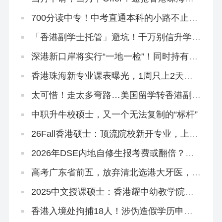
院2026秋季&春季硕士~
700分读中专！中考直通本科的小路不止一
条
「香港副学士托管」避坑！千万别信升学承
诺和保证！
深港新口岸将实行“一地一检”！同时持有香
港身份和内地户口成为过去时？
香港珠海新专业课表曝光，1周只上2天
课！免英语申请！
太可惜！走太多弯路…美国留学转香港副学
士，拒掉都大，被港专录取
中职升牛校硕士，又一个无法复制的“标杆”
26Fall香港硕士：顶流院校新开专业，上岸
概率更大！
2026年DSE内地自修生报考费或翻倍？终
于知道香港插班的好处！
高考广东省前五，放弃清北选港大牙医，获
得168万奖学金
2025中文授课硕士：香港耀中幼教学院还
在开放申请！
香港入境处拘捕18人！涉伪造假学历申
「高才通」！