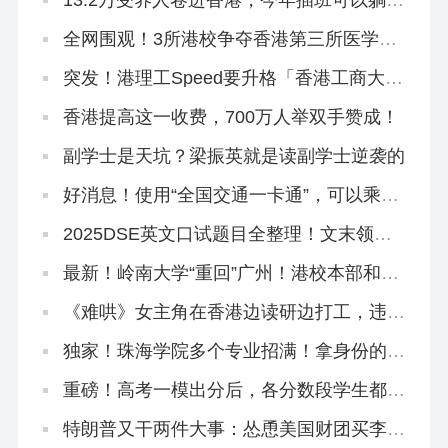
13.2万受养人卷进香港，今年插班可以躺平
了！
全网围观！3所港校争夺香港第三所医学
院！
突发！港理工Speed要升格「香港工商大
学」？本部出面澄清！
香港提高这一收费，700万人举双手赞成！
副学士是天坑？梁振英就是读副学士逆袭的
好消息！使用“全国交通一卡通”，可以乘坐
香港地铁了
2025DSE英文口试题目全整理！文末领资
料
最新！岭南大学“重回”广州！港校本部和分
部区别在哪？
《难哄》女主角在香港边读研边打工，违
法！
独家！珠海学院多个专业招满！拿身份的来
不及了！
重磅！高考一模出分后，各分数段学生都有
哪些出路？
特朗普又干两件大事：怂恿美国财团买李嘉
诚的港口，想方设法禁止中国人留学