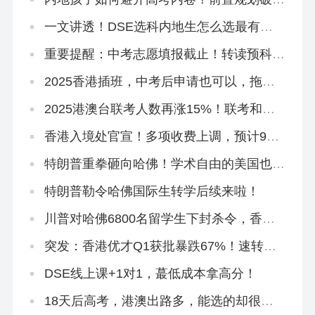
局，仅需这六步！
一文讲透！DSE选科内地生怎么选最有优
势？
重要提醒：中考志愿填报截止！转读预科班
「免试」直通本科
2025香港插班，中考后申请也可以，拖到
明年都没关系！
2025港澳台联考人数再涨15%！联考和
DSE到底怎么选？
香港入境处官宣！多项收费上调，预计9月
实施！
特朗普重拳砸向哈佛！学术自由的美国也怕
被偷师
特朗普勒令哈佛国际生转学后续来啦！
川普对哈佛6800名留学生下封杀令，香港
正在接盘！
突发：香港优才Q1获批暴跌67%！速转珠
海学院进修拿身份！
DSE线上课+1对1，蕞低成本拿高分！
18天后高考，港澳出路多，能选的却很
少！