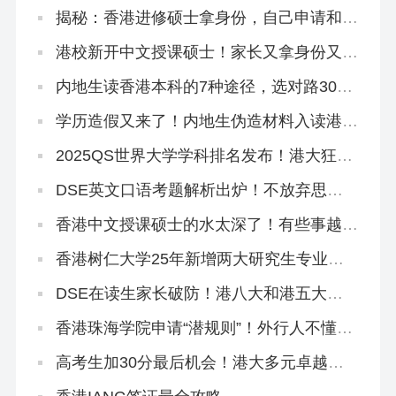
揭秘：香港进修硕士拿身份，自己申请和找
中介有什么区别？
港校新开中文授课硕士！家长又拿身份又学
教育圣经！
内地生读香港本科的7种途径，选对路300
分照样读名校！
学历造假又来了！内地生伪造材料入读港中
大被判囚3个月！
2025QS世界大学学科排名发布！港大狂揽
4个全球前10、33个全港第1！
DSE英文口语考题解析出炉！不放弃思考
主动权才能拿高分！
香港中文授课硕士的水太深了！有些事越早
知道越好…（纯原创良心攻略）
香港树仁大学25年新增两大研究生专业，
官方宣讲来了！
DSE在读生家长破防！港八大和港五大只
差一个香港身份！
香港珠海学院申请“潜规则”！外行人不懂，
中介不会告诉你！
高考生加30分最后机会！港大多元卓越入
学计划3.21截止！