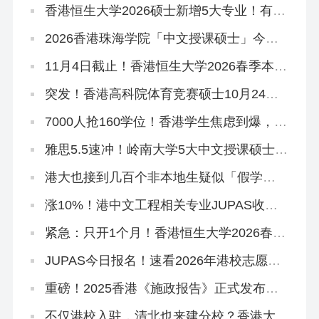
香港恒生大学2026硕士新增5大专业！有中
文授课，可拿香港身份
2026香港珠海学院「中文授课硕士」今日
开申！拿身份速抢~
11月4日截止！香港恒生大学2026春季本科
末班车
突发！香港高科院体育竞赛硕士10月24日
提前截止！
7000人抢160学位！香港学生焦虑到爆，港
宝爸妈破大防…
雅思5.5速冲！岭南大学5大中文授课硕士开
申！
港大也接到几百个非本地生疑似「假学
历」！港校、警方、教育局严打！
涨10%！港中文工程相关专业JUPAS收分
中位数上升！
紧急：只开1个月！香港恒生大学2026春季
本科正在招生
JUPAS今日报名！速看2026年港校志愿填
报攻略
重磅！2025香港《施政报告》正式发布，
人才引进、教育政策要点总结
不仅港校入驻，清北也来建分校？香港大学