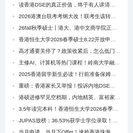
读香港DSE的真正价值，终于有人讲清楚
了！名校升学率只是冰山一角！
2026港澳台联考考纲大改！联考生该转
DSE赛道吗？
26fall秋季硕士丨港大、港中文商学院正式
批开放申请！最早10月3日截止
香港恒生大学2026春季硕士8.22开放申
请！有中文授课
高才通要关停了？政策收紧后，怎么低门槛
拿香港身份？
主修AI、计算机等热门课程！岭南大学融合
科技理学硕士，2026春季入学正在招生！
2025香港留学新生必读！行前准备保姆级
清单来啦~
重磅：香港家长又举报！投诉内地DSE自
修生资格造假、挤占JUPAS名额致滑档严
重
港硕进修罕见空档期，内地精英、富裕家长
拿身份绝佳时机！
3.5年读完本科！香港恒生大学2026春季入
学10月开申！拯救二本线复读生在读生！
JUPAS放榜：36.53%获学士学位录取！附
查结果、交留位费、注册流程
当月申请，当月下Offer！速抢香港珠海学