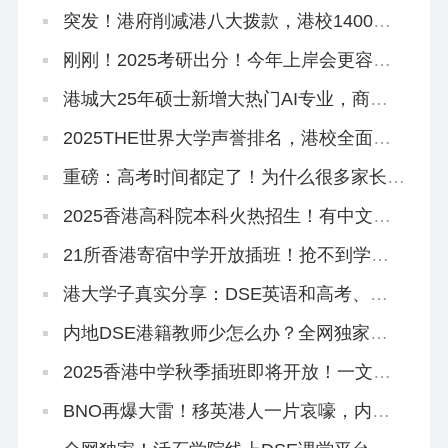
限门槛！
突发！港府削减港八大拨款，港校1400亿
储备能应付吗？
刚刚！2025考研出分！今年上岸会更容易
吗？
港城大25年硕士新增大热门AI专业，商科
+接受六级+5万奖学金！
2025THE世界大学声誉排名，港校全面提
升！
重磅：高考时间都定了！为什么很多家长还
在犹豫要不要转香港？
2025香港高科院本科火热招生！有中文授
课，高考本科线可报
21所香港寄宿中学开放插班！抢不到学位
宿位怎么办？
港大学子真实分享：DSE英语和高考、雅
思英语的区别是什么？如何提升？
内地DSE港籍教师少怎么办？全网独家线
上DSE课程助你斩获5**
2025香港中学秋季插班即将开放！一文读
懂申请流程和时间线
BNO再爆大雷！移英港人一片哀嚎，内地
人才移港大赚！