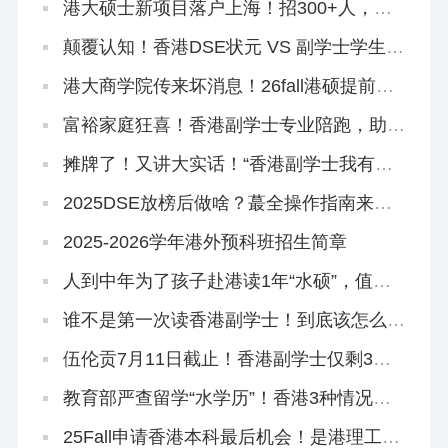
港大硕士新项目落户上海！招300+人，年
底开申！
颠覆认知！香港DSE状元 VS 副学士学生，
到底差在哪里？
港大商学院传来坏消息！26fall港硕提前批
好卷啊…
富裕家庭狂喜！香港副学士专业陪跑，助力
孩子跳进QS100大学~
摊牌了！又讲大实话！“香港副学士我有话
要说”
2025DSE放榜后做啥？蕞全操作指南来
了！
2025-2026学年港外预科班招生简章
人到中年为了孩子赴港读1年“水硕”，值
吗？
谁不是第一次读香港副学士！到底该怎么拿
到GPA满分啊？！
伍伦贡7月11日截止！香港副学士仅剩3所
院校可申！
教育部严查留学“水学历”！香港3种情况不
能做认证！
25Fall申请香港本科最后机会！是港理工给