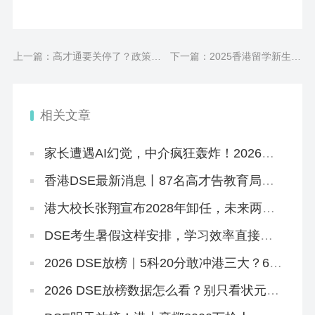
上一篇：高才通要关停了？政策收
下一篇：2025香港留学新生必
紧后，怎么低门槛拿香港身份？
读！行前准备保姆级清单来啦~
相关文章
家长遭遇AI幻觉，中介疯狂轰炸！2026香
港插班，为何信息越多你越难？
香港DSE最新消息丨87名高才告教育局败
诉+8.5JUPAS放榜+8.12公布复核结果+25
所自资院校仍可报名
港大校长张翔宣布2028年卸任，未来两年
港大招生会变吗？
DSE考生暑假这样安排，学习效率直接翻
倍
2026 DSE放榜｜5科20分敢冲港三大？67
个20-29分专业+中游Band A排位思路
2026 DSE放榜数据怎么看？别只看状元！
副学士这条路先码住