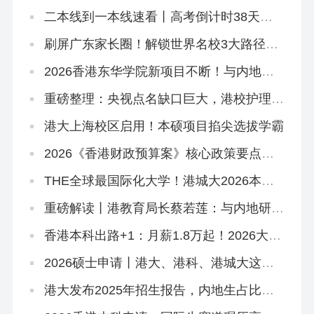
宿位，「高考二本线同学」4年宿位稳啦！
二本线到一本线速看丨高考倒计时38天！
香港本科申请「最后窗口期」必读攻略
刷屏广东家长圈！解锁世界名校3大路径丨
香港圣道百卉书院宣讲会圆满举行！
2026香港东华学院新项目不断！与内地学
校合办「粤港护理专班」，开全港首个自资
「护理学哲学博士」
重磅整理：央视点名缺口巨大，港校护理本
硕高级文凭全路径一网打尽！
港大上海校区启用！本硕项目掐尖选拔学霸
2026《香港财政预算案》核心政策要点解
读
THE全球最国际化大学！港城大2026本科
招生中！内地高考生申请6月11日截止！
重磅解读丨港教育局长蔡若莲：与内地研国
际版DSE
香港本科出路+1：月薪1.8万起！2026大湾
区青年就业计划启动！
2026硕士申请丨港大、港科、港城大这些
专业申请延期啦！
港大发布2025年招生报告，内地生占比飙
到83.6%！