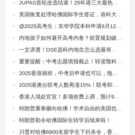
JUPAS首轮改选结束！25年港三大最热专
业盘点来啦
美国恢复处理哈佛国际学生签证，港科大录
取两名哈佛学生！
@2025高考生：东华学院本科申请6月12日
截止！
内地孩子如何避开高考内卷？前置规划破
局，仅需这六步！
一文讲透！DSE选科内地生怎么选最有优
势？
重要提醒：中考志愿填报截止！转读预科班
「免试」直通本科
2025香港插班，中考后申请也可以，拖到
明年都没关系！
2025港澳台联考人数再涨15%！联考和
DSE到底怎么选？
香港入境处官宣！多项收费上调，预计9月
实施！
特朗普重拳砸向哈佛！学术自由的美国也怕
被偷师
特朗普勒令哈佛国际生转学后续来啦！
川普对哈佛6800名留学生下封杀令，香港