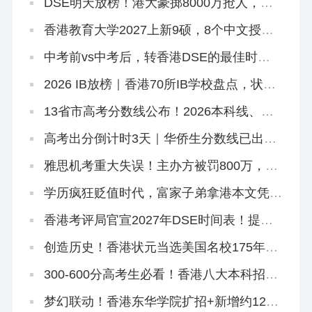
DSE明天放榜！港大豪掷8000万抢人，够
不到港八还有这条隐藏路径
香港教育大学2027上新9硕，8个中文授
课！免英语+首届，7.2已开2个（仅MGM要
雅思）
中考前vs中考后，转香港DSE的最佳时机
是什么时候？
2026 IB放榜｜香港70所IB学校盘点，状元
出自哪几家？
13省市高考分数线公布！2026本科线、特
控线普降，今年上大学更容易了？
高考出分倒计时3天｜华侨生分数线已出，
聪明的家长在悄悄铺后路
雅思机考重大失误！主办方被罚800万，影
响超6.2万考生
学历疯狂贬值时代，富家子弟拿港本文凭毫
无意义！
香港考评局官宣2027年DSE时间表！提前2
天开考！
创造历史！香港状元当选美国名校175年首
位华裔校长！
300-600分高考生必看！香港八大本科招2
万非本地生，占比27.1%远低于50%上限
梦幻联动！香港东华学院扩招+新增约120