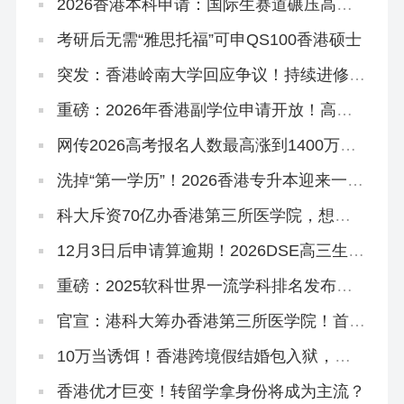
‌2026香港本科申请：国际生赛道碾压高考
和DSE？
考研后无需“雅思托福”可申QS100香港硕士
突发：香港岭南大学回应争议！持续进修学
院副学位，2627学年或之前由岭大颁授！
重磅：2026年香港副学位申请开放！高考
375分杀进港八大！
网传2026高考报名人数最高涨到1400万！
谈这个数据没有意义！
洗掉“第一学历”！2026香港专升本迎来一大
波新专业！
科大斥资70亿办香港第三所医学院，想申
请怎么做准备？
12月3日后申请算逾期！2026DSE高三生、
复读生冲刺港八大考前必读秘籍！
重磅：2025软科世界一流学科排名发布，
港理工揽3个第1，港校多专业进入世界前
10
官宣：港科大筹办香港第三所医学院！首年
学额50个，2028年入学
10万当诱饵！香港跨境假结婚包入狱，拿
身份真不用这么拼！
香港优才巨变！转留学拿身份将成为主流？