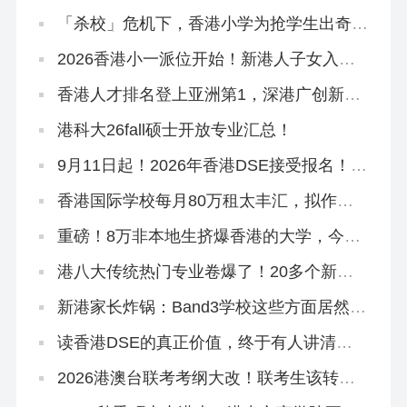
2026香港科技大学本科「高考生申请」10
月3日开放！
「杀校」危机下，香港小学为抢学生出奇
招！教育局已介入
2026香港小一派位开始！新港人子女入学
流程、选校指南来啦！
香港人才排名登上亚洲第1，深港广创新集
群跻身全球TOP1
港科大26fall硕士开放专业汇总！
9月11日起！2026年香港DSE接受报名！考
评局：严格执行考试规则
香港国际学校每月80万租太丰汇，拟作中
学部校舍
重磅！8万非本地生挤爆香港的大学，今年
早轮申请必争
港八大传统热门专业卷爆了！20多个新增
专业或成香饽饽
新港家长炸锅：Band3学校这些方面居然比
Band2吃香？
读香港DSE的真正价值，终于有人讲清楚
了！名校升学率只是冰山一角！
2026港澳台联考考纲大改！联考生该转
DSE赛道吗？