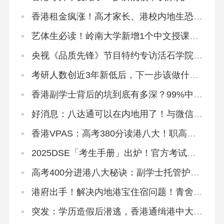
香港租金疯涨！高才家长、港校内地生恐慌
抢购...
艺体生必读！岭南大学新增1个中文授课硕
士，下设3大方向
央视《品质先锋》节目特约专访活石学院及
香港青舍
考研人数创近3年新低后，下一步该做什
么？
香港副学士背后的坑到底有多深？99%中介
不会跟你说的套路！
好消息：八达通可以在内地用了！与微信互
通！
香港VPAS：高考380分读港八大！职高中
专大专拿身份！
2025DSE「考生手册」出炉！官方考试安
排重点都在这啦！
高考400分进港八大秘诀：副学士托管护
航，升本升硕稳了！
港府出手！解决内地港宝住宿问题！青舍上
新闻了
突发：学历造假后潜逃，香港通缉港中大内
地生！