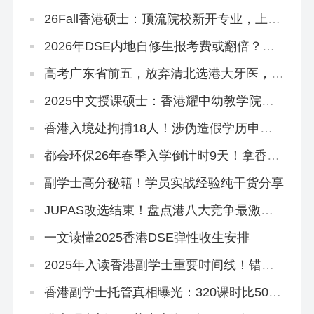
26Fall香港硕士：顶流院校新开专业，上岸
概率更大！
2026年DSE内地自修生报考费或翻倍？终
于知道香港插班的好处！
高考广东省前五，放弃清北选港大牙医，获
得168万奖学金
2025中文授课硕士：香港耀中幼教学院还
在开放申请！
香港入境处拘捕18人！涉伪造假学历申
「高才通」！
都会环保26年春季入学倒计时9天！拿香港
身份必冲！
副学士高分秘籍！学员实战经验纯干货分享
JUPAS改选结束！盘点港八大竞争最激烈
专业，最多51人争1个学位
一文读懂2025香港DSE弹性收生安排
2025年入读香港副学士重要时间线！错过
影响升本科！
香港副学士托管真相曝光：320课时比500
课时差？