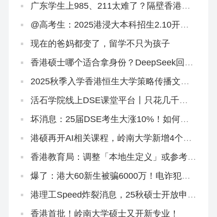
广东学生上985、211太难了？隔壁香港欢
迎你！
@高考生：2025港浸大本科招生2.10开
启！有些事DeepSeek不会告诉你
现在的爸妈都变了，留学不只为孩子
香港硕士哪个适合拿身份？DeepSeek回答
闪瞎眼…
2025秋季入学香港恒生大学策略传播文学
硕士正在招生
活石学院线上DSE课堂平台丨只花几千
块，就能买下500万独家研发课程！
坏消息：25届DSE考生大涨10%！如何快
速提分秒变尖子生？
港硕再开AI相关课程，岭南大学新增4个专
业
香港教育局：调整「本地生定义」或参考海
外大学，从学费和招生群体下手
爆了：港大60新生被骗6000万！电诈犯专
挑内地生下手！
港理工Speed炸裂消息，25秋硕士开放申
请！这个专业周末上课免语言申请！
香港首批！岭南大学硕士又开新专业！