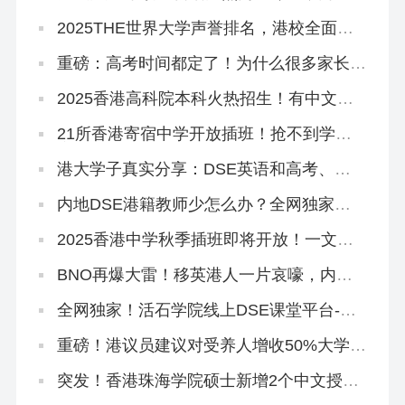
+接受六级+5万奖学金！
2025THE世界大学声誉排名，港校全面提
升！
重磅：高考时间都定了！为什么很多家长还
在犹豫要不要转香港？
2025香港高科院本科火热招生！有中文授
课，高考本科线可报
21所香港寄宿中学开放插班！抢不到学位
宿位怎么办？
港大学子真实分享：DSE英语和高考、雅
思英语的区别是什么？如何提升？
内地DSE港籍教师少怎么办？全网独家线
上DSE课程助你斩获5**
2025香港中学秋季插班即将开放！一文读
懂申请流程和时间线
BNO再爆大雷！移英港人一片哀嚎，内地
人才移港大赚！
全网独家！活石学院线上DSE课堂平台-语
文试听课
重磅！港议员建议对受养人增收50%大学学
费，香港身份会凉凉吗？
突发！香港珠海学院硕士新增2个中文授课
专业