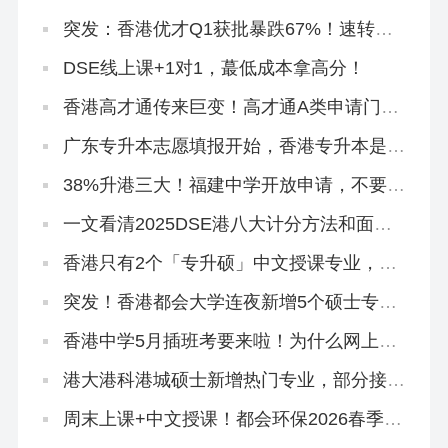
正在接盘！
突发：香港优才Q1获批暴跌67%！速转珠
海学院进修拿身份！
DSE线上课+1对1，蕞低成本拿高分！
香港高才通传来巨变！高才通A类申请门槛
再提高！
广东专升本志愿填报开始，香港专升本是必
填平行志愿！
38%升港三大！福建中学开放申请，不要相
信任何秘诀！
一文看清2025DSE港八大计分方法和面试
要求
香港只有2个「专升硕」中文授课专业，拿
身份必冲！
突发！香港都会大学连夜新增5个硕士专
业，有中文授课，大专可申
香港中学5月插班考要来啦！为什么网上搜
不到有价值的资料？
港大港科港城硕士新增热门专业，部分接受
英语六级！
周末上课+中文授课！都会环保2026春季入
学4.1开放申请