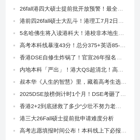
的？
26fall港四大硕士提前批开放预警！最全专
业汇总来啦！
港前四26fall硕士大乱斗！港理工7月2日全
部开放！全部！
5名哈佛生将入读港科大！港校非本地生申
请量集体狂飙！
高考本科线暴涨43分！总分375+英语85-，
不想进社会碰壁，速冲香港八大！
香港DSE自修生炸锅了！官宣26年报名资
格收紧！
内地本科「严出」！港大QS超清北！高考
本科线速转香港留学！
叔本华《人生的智慧》里，藏着高考生选专
业的终极答案！
2025DSE放榜倒计时1个月！DSE考砸了有
哪些保底方案？
香港2+2到底拯救了多少“少壮不努力老大
徒伤悲”的浪子
港三大26Fall硕士提前批申请难度分析
高考志愿填报时间公布！本科线上下必报香
港2+2本科！