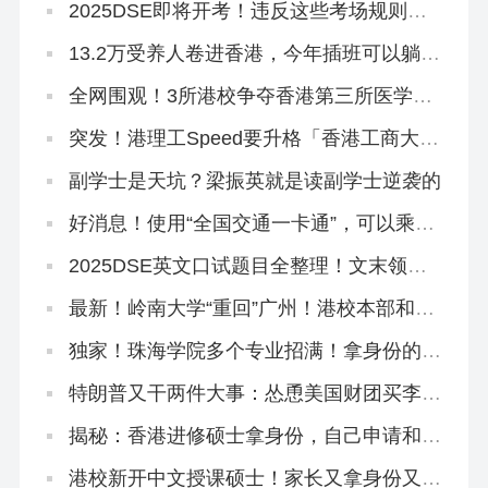
2025DSE即将开考！违反这些考场规则，
直接扣分！
13.2万受养人卷进香港，今年插班可以躺平
了！
全网围观！3所港校争夺香港第三所医学
院！
突发！港理工Speed要升格「香港工商大
学」？本部出面澄清！
副学士是天坑？梁振英就是读副学士逆袭的
好消息！使用“全国交通一卡通”，可以乘坐
香港地铁了
2025DSE英文口试题目全整理！文末领资
料
最新！岭南大学“重回”广州！港校本部和分
部区别在哪？
独家！珠海学院多个专业招满！拿身份的来
不及了！
特朗普又干两件大事：怂恿美国财团买李嘉
诚的港口，想方设法禁止中国人留学
揭秘：香港进修硕士拿身份，自己申请和找
中介有什么区别？
港校新开中文授课硕士！家长又拿身份又学