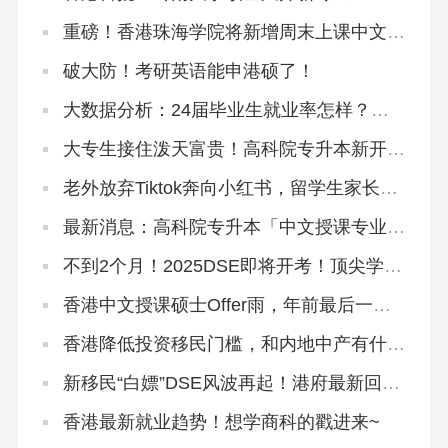
重磅！香港珠海学院将新增周末上课中文硕
士，拿身份必冲！
破大防！考研英语能申港硕了！
大数据分析：24届毕业生就业率怎样？哪
些专业就业吃香？
大专生接住泼天富贵！高科院专升本新开3
大中文授课专业
老外放弃Tiktok奔向小红书，留学生家长从
一个养猪场扎进另一个养猪场
最新消息：高科院专升本「中文授课专业」
修课方向大揭秘
不到2个月！2025DSE即将开考！顶尖学霸
怎么冲刺？
香港中文授课硕士Offer雨，年前最后一波
快来抢！
香港降低投资移民门槛，和内地中产有什么
关系？
新移民“白嫖”DSE风波再起！港府最新回
应！
香港最新就业趋势！想学商科的戳进来~