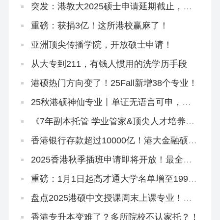
突发：港教大2025硕士申请延期截止，有
中文授课！
重磅：获捐3亿！这所港校赢麻了！
亚洲顶尖传播学院，开放硕士申请！
从大专到211，有钱人惯用的洗学历手段
港硕热门方向变了！25Fall新增38个专业！
25秋港硕神仙专业丨单证无语言可申，
1.24截止！
《7年副本托管 学业管家&顶尖人才培养计
划》招生简章
香港银行存款超过10000亿！港大金融硕士
助你跻身精英圈
2025香港秋季插班申请即将开放！最全申
请攻略来啦！
重磅：1月1日起高才通大学名单增至199
所！
盘点2025港硕中文授课周末上课专业！工
作、学历、身份一举三得！
香港专升本变难了？多所院校不认家托？！