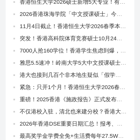
香港恒生大学2026硕士新增5大专业！有中
文授课，可拿香港身份
2026香港珠海学院「中文授课硕士」今日
开申！拿身份速抢~
11月4日截止！香港恒生大学2026春季本科
末班车
突发！香港高科院体育竞赛硕士10月24日
提前截止！
7000人抢160学位！香港学生焦虑到爆，港
宝爸妈破大防…
雅思5.5速冲！岭南大学5大中文授课硕士开
申！
港大也接到几百个非本地生疑似「假学
历」！港校、警方、教育局严打！
紧急：只开1个月！香港恒生大学2026春季
本科正在招生
重磅！2025香港《施政报告》正式发布，
人才引进、教育政策要点总结
不仅港校入驻，清北也来建分校？香港大学
城规划曝光！
2026年香港DSE重要日期汇总！报考、放
榜、考试时间…
最高奖学金学费全免+生活费每年27.5W！