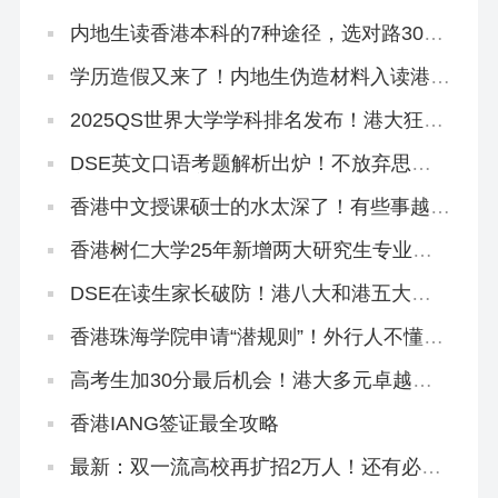
教育圣经！
内地生读香港本科的7种途径，选对路300
分照样读名校！
学历造假又来了！内地生伪造材料入读港中
大被判囚3个月！
2025QS世界大学学科排名发布！港大狂揽
4个全球前10、33个全港第1！
DSE英文口语考题解析出炉！不放弃思考
主动权才能拿高分！
香港中文授课硕士的水太深了！有些事越早
知道越好…（纯原创良心攻略）
香港树仁大学25年新增两大研究生专业，
官方宣讲来了！
DSE在读生家长破防！港八大和港五大只
差一个香港身份！
香港珠海学院申请“潜规则”！外行人不懂，
中介不会告诉你！
高考生加30分最后机会！港大多元卓越入
学计划3.21截止！
香港IANG签证最全攻略
最新：双一流高校再扩招2万人！还有必要
申请港校吗？