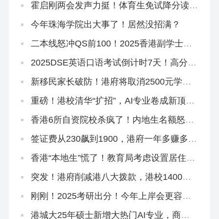
霍启刚两会发声力挺！体育生免试降分读港
八大迟早要火！
今年珠海学院出大事了！居然没招满？
二本线怒冲QS前100！2025香港副学士骚
操作！
2025DSE英语口语考试倒计时7天！高分技
巧来啦！
新移民家长破防！港府将取消2500元学生
津贴，还有其他学生津贴吗？
重磅！港校清华“扩招”，AI专业卷成新顶
流！
香港6所自资院校杀疯了！内地生名额怒扩
40%，速冲上岸！
签证费从230飙到1900，港府一年多赚多
少？
香港“本地生”慌了！教育局考虑设置居住年
限门槛！
突发！港府削减港八大拨款，港校1400亿
储备能应付吗？
刚刚！2025考研出分！今年上岸会更容易
吗？
港城大25年硕士新增大热门AI专业，商科