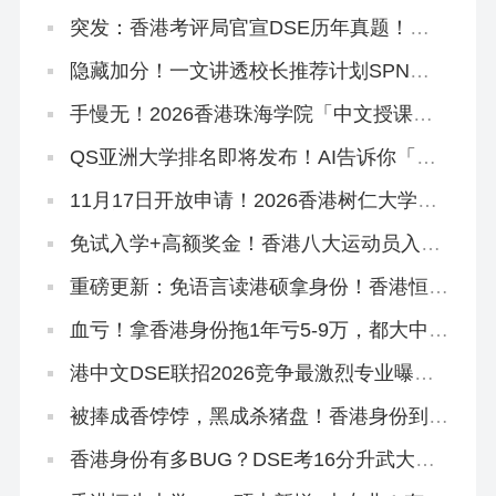
突发：香港考评局官宣DSE历年真题！正
版《试题专辑》资料在这里！
隐藏加分！一文讲透校长推荐计划SPN，
文末领取学友社最新版《中六升学指南》
手慢无！2026香港珠海学院「中文授课硕
士」新增专业，可拿身份！
QS亚洲大学排名即将发布！AI告诉你「喜
欢看大学排名是什么心理」
11月17日开放申请！2026香港树仁大学硕
士热门专业盘点
免试入学+高额奖金！香港八大运动员入学
计划全解读！
重磅更新：免语言读港硕拿身份！香港恒生
大学2026中文授课硕士3大专业盘点！
血亏！拿香港身份拖1年亏5-9万，都大中文
授课硕士学费狂飙…
港中文DSE联招2026竞争最激烈专业曝
光！附JUPAS重要日期
被捧成香饽饽，黑成杀猪盘！香港身份到底
好不好？
香港身份有多BUG？DSE考16分升武大本
科，均分80港三硕士稳了