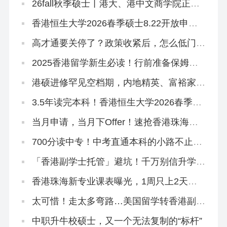
26fall秋季硕士丨港大、港中文商学院正式
批开放申请！最早10月3日截止
香港恒生大学2026春季硕士8.22开放申
请！有中文授课
高才通要关停了？政策收紧后，怎么低门槛
拿香港身份？
2025香港留学新生必读！行前准备保姆级
清单来啦~
港硕进修罕见空档期，内地精英、富裕家长
拿身份绝佳时机！
3.5年读完本科！香港恒生大学2026春季入
学10月开申！拯救二本线复读生在读生！
当月申请，当月下Offer！速抢香港珠海学
院2026秋季&春季硕士~
700分读中专！中考直通本科的小路不止一
条
「香港副学士托管」避坑！千万别信升学承
诺和保证！
香港珠海新专业课表曝光，1周只上2天
课！免英语申请！
太可惜！走太多弯路…美国留学转香港副学
士，拒掉都大，被港专录取
中职升牛校硕士，又一个无法复制的“标杆”