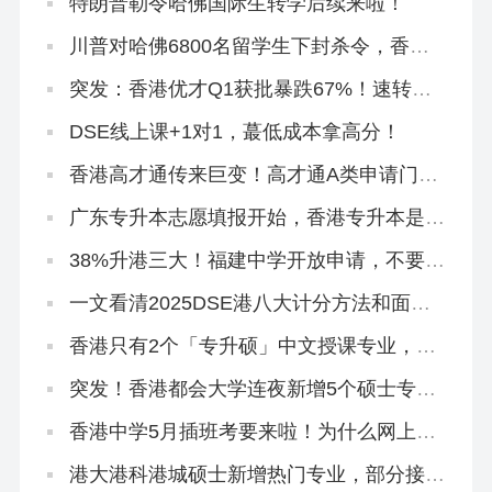
特朗普勒令哈佛国际生转学后续来啦！
川普对哈佛6800名留学生下封杀令，香港
正在接盘！
突发：香港优才Q1获批暴跌67%！速转珠
海学院进修拿身份！
DSE线上课+1对1，蕞低成本拿高分！
香港高才通传来巨变！高才通A类申请门槛
再提高！
广东专升本志愿填报开始，香港专升本是必
填平行志愿！
38%升港三大！福建中学开放申请，不要相
信任何秘诀！
一文看清2025DSE港八大计分方法和面试
要求
香港只有2个「专升硕」中文授课专业，拿
身份必冲！
突发！香港都会大学连夜新增5个硕士专
业，有中文授课，大专可申
香港中学5月插班考要来啦！为什么网上搜
不到有价值的资料？
港大港科港城硕士新增热门专业，部分接受