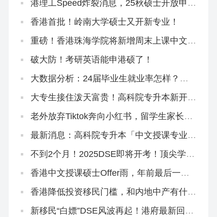
港理工Speed炸裂消息，25秋硕士开放申
请！这个专业周末上课免语言申请！
香港首批！岭南大学硕士又开新专业！
重磅！香港珠海学院将新增周末上课中文硕
士，拿身份必冲！
破大防！考研英语能申港硕了！
大数据分析：24届毕业生就业率怎样？哪
些专业就业吃香？
大专生接住泼天富贵！高科院专升本新开3
大中文授课专业
老外放弃Tiktok奔向小红书，留学生家长从
一个养猪场扎进另一个养猪场
最新消息：高科院专升本「中文授课专业」
修课方向大揭秘
不到2个月！2025DSE即将开考！顶尖学霸
怎么冲刺？
香港中文授课硕士Offer雨，年前最后一波
快来抢！
香港降低投资移民门槛，和内地中产有什么
关系？
新移民“白嫖”DSE风波再起！港府最新回