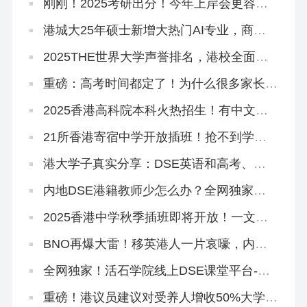
刚刚！2025考研出分！今年上岸会更容易
吗？
港城大25年硕士新增大热门AI专业，商科
+接受六级+5万奖学金！
2025THE世界大学声誉排名，港校全面提
升！
重磅：高考时间都定了！为什么很多家长还
在犹豫要不要转香港？
2025香港高科院本科火热招生！有中文授
课，高考本科线可报
21所香港寄宿中学开放插班！抢不到学位
宿位怎么办？
港大学子真实分享：DSE英语和高考、雅
思英语的区别是什么？如何提升？
内地DSE港籍教师少怎么办？全网独家线
上DSE课程助你斩获5**
2025香港中学秋季插班即将开放！一文读
懂申请流程和时间线
BNO再爆大雷！移英港人一片哀嚎，内地
人才移港大赚！
全网独家！活石学院线上DSE课堂平台-语
文试听课
重磅！港议员建议对受养人增收50%大学学