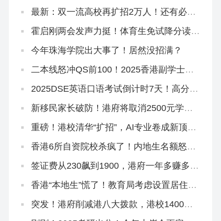
最新：双一流高校再扩招2万人！还有必要
申请港校吗？
霍启刚两会发声力挺！体育生免试降分读港
八大迟早要火！
今年珠海学院出大事了！居然没招满？
二本线怒冲QS前100！2025香港副学士骚
操作！
2025DSE英语口语考试倒计时7天！高分技
巧来啦！
新移民家长破防！港府将取消2500元学生
津贴，还有其他学生津贴吗？
重磅！港校清华“扩招”，AI专业卷成新顶
流！
香港6所自资院校杀疯了！内地生名额怒扩
40%，速冲上岸！
签证费从230飙到1900，港府一年多赚多
少？
香港“本地生”慌了！教育局考虑设置居住年
限门槛！
突发！港府削减港八大拨款，港校1400亿
储备能应付吗？