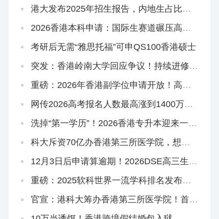
港大发布2025年招生报告，内地生占比飙
到83.6%！
‌2026香港本科申请：国际生赛道碾压高考
和DSE？
考研后无需“雅思托福”可申QS100香港硕士
突发：香港岭南大学回应争议！持续进修学
院副学位，2627学年或之前由岭大颁授！
重磅：2026年香港副学位申请开放！高考
375分杀进港八大！
网传2026高考报名人数最高涨到1400万！
谈这个数据没有意义！
洗掉“第一学历”！2026香港专升本迎来一大
波新专业！
科大斥资70亿办香港第三所医学院，想申
请怎么做准备？
12月3日后申请算逾期！2026DSE高三生、
复读生冲刺港八大考前必读秘籍！
重磅：2025软科世界一流学科排名发布，
港理工揽3个第1，港校多专业进入世界前
10
官宣：港科大筹办香港第三所医学院！首年
学额50个，2028年入学
10万当诱饵！香港跨境假结婚包入狱，拿