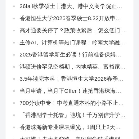
26fall秋季硕士丨港大、港中文商学院正式
批开放申请！最早10月3日截止
香港恒生大学2026春季硕士8.22开放申
请！有中文授课
高才通要关停了？政策收紧后，怎么低门槛
拿香港身份？
主修AI、计算机等热门课程！岭南大学融合
科技理学硕士，2026春季入学正在招生！
2025香港留学新生必读！行前准备保姆级
清单来啦~
港硕进修罕见空档期，内地精英、富裕家长
拿身份绝佳时机！
3.5年读完本科！香港恒生大学2026春季入
学10月开申！拯救二本线复读生在读生！
当月申请，当月下Offer！速抢香港珠海学
院2026秋季&春季硕士~
700分读中专！中考直通本科的小路不止一
条
「香港副学士托管」避坑！千万别信升学承
诺和保证！
香港珠海新专业课表曝光，1周只上2天
课！免英语申请！