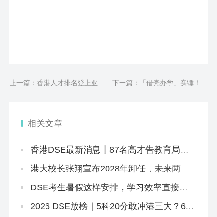
上一篇：香港人才排名登上亚洲
下一篇：「借壳办学」实锤！香
第1，深港广创新集群跻身全球
港教育局正式通知，取消崇某中
TOP1
学注册
相关文章
香港DSE最新消息丨87名高才告教育局败
诉+8.5JUPAS放榜+8.12公布复核结果+25
所自资院校仍可报名
港大校长张翔宣布2028年卸任，未来两年
港大招生会变吗？
DSE考生暑假这样安排，学习效率直接翻
倍
2026 DSE放榜｜5科20分敢冲港三大？67
个20-29分专业+中游Band A排位思路