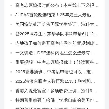
高考志愿填报时间公布！本科线上下必报香
港2+2本科！
JUPAS首轮改选结束！25年港三大最热专
业盘点来啦
美国恢复处理哈佛国际学生签证，港科大录
取两名哈佛学生！
@2025高考生：东华学院本科申请6月12日
截止！
内地孩子如何避开高考内卷？前置规划破
局，仅需这六步！
一文讲透！DSE选科内地生怎么选最有优
势？
重要提醒：中考志愿填报截止！转读预科班
「免试」直通本科
2025香港插班，中考后申请也可以，拖到
明年都没关系！
2025港澳台联考人数再涨15%！联考和
DSE到底怎么选？
香港入境处官宣！多项收费上调，预计9月
实施！
特朗普重拳砸向哈佛！学术自由的美国也怕
被偷师