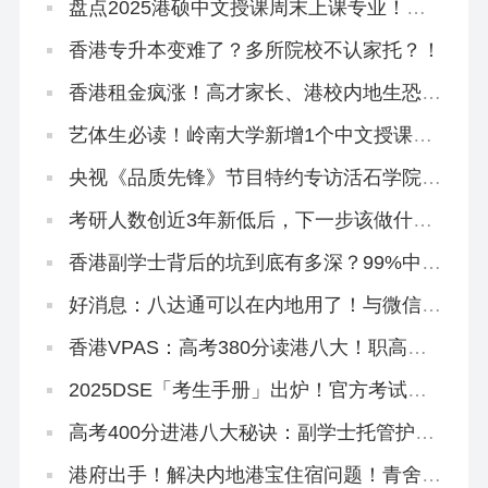
盘点2025港硕中文授课周末上课专业！工
作、学历、身份一举三得！
香港专升本变难了？多所院校不认家托？！
香港租金疯涨！高才家长、港校内地生恐慌
抢购...
艺体生必读！岭南大学新增1个中文授课硕
士，下设3大方向
央视《品质先锋》节目特约专访活石学院及
香港青舍
考研人数创近3年新低后，下一步该做什
么？
香港副学士背后的坑到底有多深？99%中介
不会跟你说的套路！
好消息：八达通可以在内地用了！与微信互
通！
香港VPAS：高考380分读港八大！职高中
专大专拿身份！
2025DSE「考生手册」出炉！官方考试安
排重点都在这啦！
高考400分进港八大秘诀：副学士托管护
航，升本升硕稳了！
港府出手！解决内地港宝住宿问题！青舍上