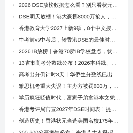
2026 DSE放榜数据怎么看？别只看状元！
副学士这条路先码住
DSE明天放榜！港大豪掷8000万抢人，够
不到港八还有这条隐藏路径
香港教育大学2027上新9硕，8个中文授
课！免英语+首届，7.2已开2个（仅MGM要
雅思）
中考前vs中考后，转香港DSE的最佳时机
是什么时候？
2026 IB放榜｜香港70所IB学校盘点，状元
出自哪几家？
13省市高考分数线公布！2026本科线、特
控线普降，今年上大学更容易了？
高考出分倒计时3天｜华侨生分数线已出，
聪明的家长在悄悄铺后路
雅思机考重大失误！主办方被罚800万，影
响超6.2万考生
学历疯狂贬值时代，富家子弟拿港本文凭毫
无意义！
香港考评局官宣2027年DSE时间表！提前2
天开考！
创造历史！香港状元当选美国名校175年首
位华裔校长！
300-600分高考生必看！香港八大本科招2