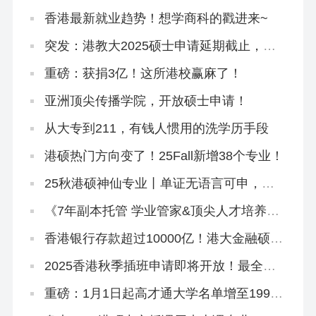
应！
香港最新就业趋势！想学商科的戳进来~
突发：港教大2025硕士申请延期截止，有
中文授课！
重磅：获捐3亿！这所港校赢麻了！
亚洲顶尖传播学院，开放硕士申请！
从大专到211，有钱人惯用的洗学历手段
港硕热门方向变了！25Fall新增38个专业！
25秋港硕神仙专业丨单证无语言可申，
1.24截止！
《7年副本托管 学业管家&顶尖人才培养计
划》招生简章
香港银行存款超过10000亿！港大金融硕士
助你跻身精英圈
2025香港秋季插班申请即将开放！最全申
请攻略来啦！
重磅：1月1日起高才通大学名单增至199
所！