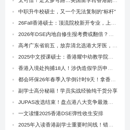
太可惜！走太多弯路…美国留学转香港副学
士，拒掉都大，被港专录取
中职升牛校硕士，又一个无法复制的“标杆”
26Fall香港硕士：顶流院校新开专业，上岸
概率更大！
2026年DSE内地自修生报考费或翻倍？终
于知道香港插班的好处！
高考广东省前五，放弃清北选港大牙医，获
得168万奖学金
2025中文授课硕士：香港耀中幼教学院还
在开放申请！
香港入境处拘捕18人！涉伪造假学历申
「高才通」！
都会环保26年春季入学倒计时9天！拿香港
身份必冲！
副学士高分秘籍！学员实战经验纯干货分享
JUPAS改选结束！盘点港八大竞争最激烈
专业，最多51人争1个学位
一文读懂2025香港DSE弹性收生安排
2025年入读香港副学士重要时间线！错过
影响升本科！