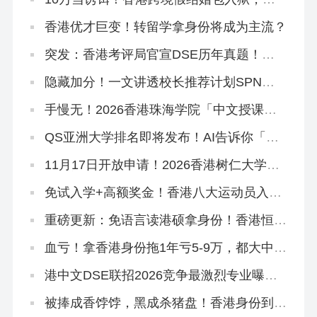
身份真不用这么拼！
香港优才巨变！转留学拿身份将成为主流？
突发：香港考评局官宣DSE历年真题！正
版《试题专辑》资料在这里！
隐藏加分！一文讲透校长推荐计划SPN，
文末领取学友社最新版《中六升学指南》
手慢无！2026香港珠海学院「中文授课硕
士」新增专业，可拿身份！
QS亚洲大学排名即将发布！AI告诉你「喜
欢看大学排名是什么心理」
11月17日开放申请！2026香港树仁大学硕
士热门专业盘点
免试入学+高额奖金！香港八大运动员入学
计划全解读！
重磅更新：免语言读港硕拿身份！香港恒生
大学2026中文授课硕士3大专业盘点！
血亏！拿香港身份拖1年亏5-9万，都大中文
授课硕士学费狂飙…
港中文DSE联招2026竞争最激烈专业曝
光！附JUPAS重要日期
被捧成香饽饽，黑成杀猪盘！香港身份到底
好不好？