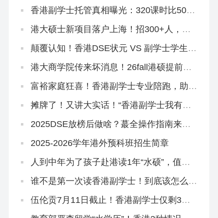
香港副学士托管真相曝光：320课时比500
课时差？
港大硕士新项目落户上海！招300+人，年
底开申！
颠覆认知！香港DSE状元 VS 副学士学生，
到底差在哪里？
港大商学院传来坏消息！26fall港硕提前批
好卷啊…
富裕家庭狂喜！香港副学士专业陪跑，助力
孩子跳进QS100大学~
摊牌了！又讲大实话！“香港副学士我有话
要说”
2025DSE放榜后做啥？蕞全操作指南来
了！
2025-2026学年港外预科班招生简章
人到中年为了孩子赴港读1年“水硕”，值
吗？
谁不是第一次读香港副学士！到底该怎么拿
到GPA满分啊？！
伍伦贡7月11日截止！香港副学士仅剩3所
院校可申！