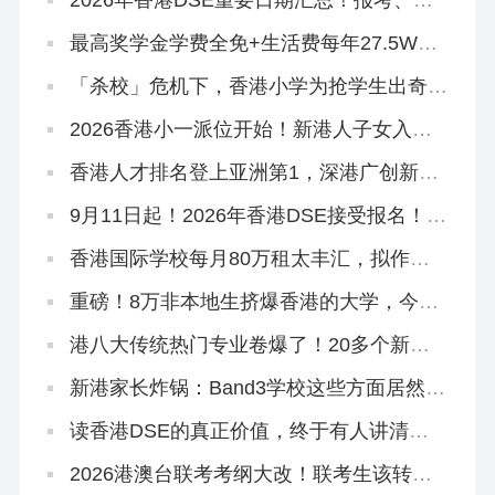
榜、考试时间…
最高奖学金学费全免+生活费每年27.5W！
2026香港科技大学本科「高考生申请」10
月3日开放！
「杀校」危机下，香港小学为抢学生出奇
招！教育局已介入
2026香港小一派位开始！新港人子女入学
流程、选校指南来啦！
香港人才排名登上亚洲第1，深港广创新集
群跻身全球TOP1
9月11日起！2026年香港DSE接受报名！考
评局：严格执行考试规则
香港国际学校每月80万租太丰汇，拟作中
学部校舍
重磅！8万非本地生挤爆香港的大学，今年
早轮申请必争
港八大传统热门专业卷爆了！20多个新增
专业或成香饽饽
新港家长炸锅：Band3学校这些方面居然比
Band2吃香？
读香港DSE的真正价值，终于有人讲清楚
了！名校升学率只是冰山一角！
2026港澳台联考考纲大改！联考生该转
DSE赛道吗？