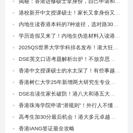
揭秘：香港进修硕士拿身份，自己申请和找
中介有什么区别？
港校新开中文授课硕士！家长又拿身份又学
教育圣经！
内地生读香港本科的7种途径，选对路300
分照样读名校！
学历造假又来了！内地生伪造材料入读港中
大被判囚3个月！
2025QS世界大学学科排名发布！港大狂揽
4个全球前10、33个全港第1！
DSE英文口语考题解析出炉！不放弃思考
主动权才能拿高分！
香港中文授课硕士的水太深了！有些事越早
知道越好…（纯原创良心攻略）
香港树仁大学25年新增两大研究生专业，
官方宣讲来了！
DSE在读生家长破防！港八大和港五大只
差一个香港身份！
香港珠海学院申请“潜规则”！外行人不懂，
中介不会告诉你！
高考生加30分最后机会！港大多元卓越入
学计划3.21截止！
香港IANG签证最全攻略