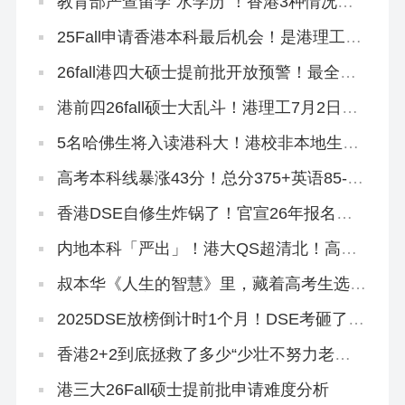
教育部严查留学“水学历”！香港3种情况不
能做认证！
25Fall申请香港本科最后机会！是港理工给
的？
26fall港四大硕士提前批开放预警！最全专
业汇总来啦！
港前四26fall硕士大乱斗！港理工7月2日全
部开放！全部！
5名哈佛生将入读港科大！港校非本地生申
请量集体狂飙！
高考本科线暴涨43分！总分375+英语85-，
不想进社会碰壁，速冲香港八大！
香港DSE自修生炸锅了！官宣26年报名资
格收紧！
内地本科「严出」！港大QS超清北！高考
本科线速转香港留学！
叔本华《人生的智慧》里，藏着高考生选专
业的终极答案！
2025DSE放榜倒计时1个月！DSE考砸了有
哪些保底方案？
香港2+2到底拯救了多少“少壮不努力老大
徒伤悲”的浪子
港三大26Fall硕士提前批申请难度分析