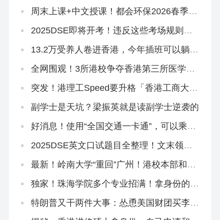
英语六级！
周末上课+中文授课！都会环保2026春季入
学4.1开放申请
2025DSE即将开考！违反这些考场规则，
直接扣分！
13.2万受养人卷进香港，今年插班可以躺平
了！
全网围观！3所港校争夺香港第三所医学
院！
突发！港理工Speed要升格「香港工商大
学」？本部出面澄清！
副学士是天坑？梁振英就是读副学士逆袭的
好消息！使用“全国交通一卡通”，可以乘坐
香港地铁了
2025DSE英文口试题目全整理！文末领资
料
最新！岭南大学“重回”广州！港校本部和分
部区别在哪？
独家！珠海学院多个专业招满！拿身份的来
不及了！
特朗普又干两件大事：怂恿美国财团买李嘉
诚的港口，想方设法禁止中国人留学