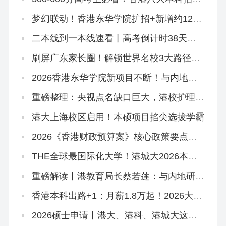
万非本地生，占比27.1%远低于50%上限
梦幻联动！香港东华学院扩招+新增约120
宿位，「高考二本线同学」4年宿位稳啦！
二本线到一本线速看丨高考倒计时38天！
香港本科申请「最后窗口期」必读攻略
刷屏广东家长圈！解锁世界名校3大路径丨
香港圣道百卉书院宣讲会圆满举行！
2026香港东华学院新项目不断！与内地学
校合办「粤港护理专班」，开全港首个自资
「护理学哲学博士」
重磅整理：央视点名缺口巨大，港校护理本
硕高级文凭全路径一网打尽！
港大上海校区启用！本硕项目掐尖选拔学霸
2026《香港财政预算案》核心政策要点解
读
THE全球最国际化大学！港城大2026本科
招生中！内地高考生申请6月11日截止！
重磅解读丨港教育局长蔡若莲：与内地研国
际版DSE
香港本科出路+1：月薪1.8万起！2026大湾
区青年就业计划启动！
2026硕士申请丨港大、港科、港城大这些
专业申请延期啦！