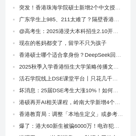
费，香港身份会凉凉吗？
突发！香港珠海学院硕士新增2个中文授课
专业
广东学生上985、211太难了？隔壁香港欢
迎你！
@高考生：2025港浸大本科招生2.10开
启！有些事DeepSeek不会告诉你
现在的爸妈都变了，留学不只为孩子
香港硕士哪个适合拿身份？DeepSeek回答
闪瞎眼…
2025秋季入学香港恒生大学策略传播文学
硕士正在招生
活石学院线上DSE课堂平台丨只花几千
块，就能买下500万独家研发课程！
坏消息：25届DSE考生大涨10%！如何快
速提分秒变尖子生？
港硕再开AI相关课程，岭南大学新增4个专
业
香港教育局：调整「本地生定义」或参考海
外大学，从学费和招生群体下手
爆了：港大60新生被骗6000万！电诈犯专
挑内地生下手！