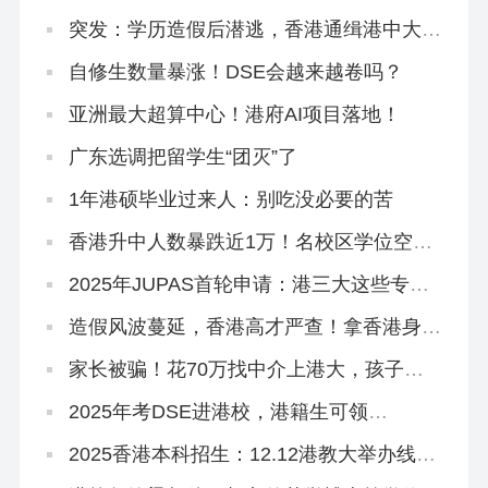
新闻了
突发：学历造假后潜逃，香港通缉港中大内
地生！
自修生数量暴涨！DSE会越来越卷吗？
亚洲最大超算中心！港府AI项目落地！
广东选调把留学生“团灭”了
1年港硕毕业过来人：别吃没必要的苦
香港升中人数暴跌近1万！名校区学位空
缺，内地港宝插班机会来啦！
2025年JUPAS首轮申请：港三大这些专业
最多人报！
造假风波蔓延，香港高才严查！拿香港身份
更难了？
家长被骗！花70万找中介上港大，孩子刚
读1年被清退！
2025年考DSE进港校，港籍生可领
100W+奖学金！
2025香港本科招生：12.12港教大举办线上
招生说明会！