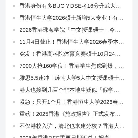
香港身份有多BUG？DSE考16分升武大本
科，均分80港三硕士稳了
香港恒生大学2026硕士新增5大专业！有中
文授课，可拿香港身份
2026香港珠海学院「中文授课硕士」今日
开申！拿身份速抢~
11月4日截止！香港恒生大学2026春季本科
末班车
突发！香港高科院体育竞赛硕士10月24日
提前截止！
7000人抢160学位！香港学生焦虑到爆，港
宝爸妈破大防…
雅思5.5速冲！岭南大学5大中文授课硕士开
申！
港大也接到几百个非本地生疑似「假学
历」！港校、警方、教育局严打！
紧急：只开1个月！香港恒生大学2026春季
本科正在招生
重磅！2025香港《施政报告》正式发布，
人才引进、教育政策要点总结
不仅港校入驻，清北也来建分校？香港大学
城规划曝光！
2026年香港DSE重要日期汇总！报考、放