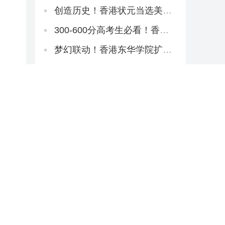
间表！提前2天开考！
创造历史！香港状元当选美国
名校175年首位华裔校长！
300-600分高考生必看！香港
八大本科招2万非本地生，占比
27.1%远低于50%上限
梦幻联动！香港东华学院扩招
+新增约120宿位，「高考二本
线同学」4年宿位稳啦！
二本线到一本线速看丨高考倒
计时38天！香港本科申请「最
后窗口期」必读攻略
刷屏广东家长圈！解锁世界名
校3大路径丨香港圣道百卉书院
宣讲会圆满举行！
2026香港东华学院新项目不
断！与内地学校合办「粤港护
理专班」，开全港首个自资
重磅整理：央视点名缺口巨
「护理学哲学博士」
大，港校护理本硕高级文凭全
路径一网打尽！
2026《香港财政预算案》核心
政策要点解读
THE全球最国际化大学！港城
大2026本科招生中！内地高考
生申请6月11日截止！
重磅解读丨港教育局长蔡若
莲：与内地研国际版DSE
香港本科出路+1：月薪1.8万
起！2026大湾区青年就业计划
启动！