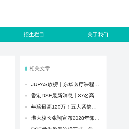
招生栏目
关于我们
相关文章
JUPAS放榜丨东华医疗课程还
是太抢手！系统“忙中出错”，
给1.1万学生误发录取邮件
香港DSE最新消息丨87名高才
告教育局败诉+8.5JUPAS放榜
+8.12公布复核结果+25所自资
年薪最高120万！五大紧缺赛
院校仍可报名
道，港校热门本硕刚好匹配
港大校长张翔宣布2028年卸
任，未来两年港大招生会变
吗？