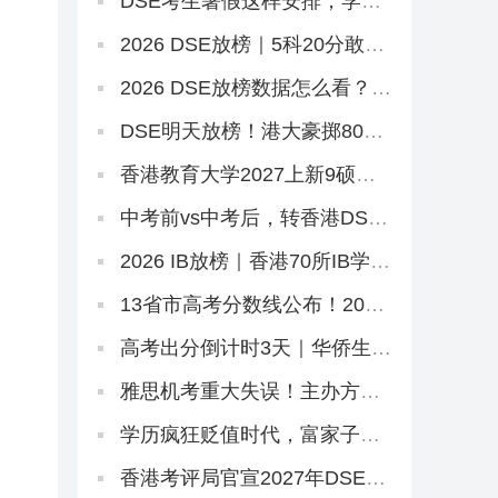
DSE考生暑假这样安排，学习
效率直接翻倍
2026 DSE放榜｜5科20分敢冲
港三大？67个20-29分专业+中
游Band A排位思路
2026 DSE放榜数据怎么看？别
只看状元！副学士这条路先码
住
DSE明天放榜！港大豪掷8000
万抢人，够不到港八还有这条
隐藏路径
香港教育大学2027上新9硕，8
个中文授课！免英语+首届，
7.2已开2个（仅MGM要雅思）
中考前vs中考后，转香港DSE
的最佳时机是什么时候？
2026 IB放榜｜香港70所IB学校
盘点，状元出自哪几家？
13省市高考分数线公布！2026
本科线、特控线普降，今年上
大学更容易了？
高考出分倒计时3天｜华侨生分
数线已出，聪明的家长在悄悄
铺后路
雅思机考重大失误！主办方被
罚800万，影响超6.2万考生
学历疯狂贬值时代，富家子弟
拿港本文凭毫无意义！
香港考评局官宣2027年DSE时