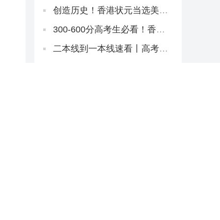
间表！提前2天开考！
创造历史！香港状元当选美国
名校175年首位华裔校长！
300-600分高考生必看！香港
八大本科招2万非本地生，占比
27.1%远低于50%上限
二本线到一本线速看丨高考倒
计时38天！香港本科申请「最
后窗口期」必读攻略
刷屏广东家长圈！解锁世界名
校3大路径丨香港圣道百卉书院
宣讲会圆满举行！
一校三证，接轨全球丨4月25
日，见证港式教育创新变革
2026《香港财政预算案》核心
政策要点解读
别再误导家长啦！香港直资学
校扩容跟内地生插班有关系
吗？
THE全球最国际化大学！港城
大2026本科招生中！内地高考
生申请6月11日截止！
重磅解读丨港教育局长蔡若
莲：与内地研国际版DSE
香港本科出路+1：月薪1.8万
起！2026大湾区青年就业计划
启动！
2026硕士申请丨港大、港科、
港城大这些专业申请延期啦！