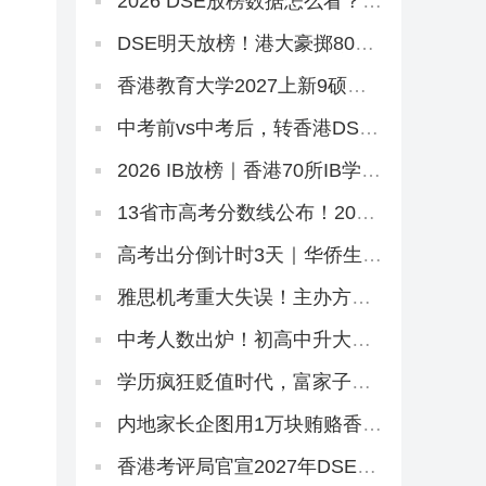
2026 DSE放榜数据怎么看？别
只看状元！副学士这条路先码
住
DSE明天放榜！港大豪掷8000
万抢人，够不到港八还有这条
隐藏路径
香港教育大学2027上新9硕，8
个中文授课！免英语+首届，
7.2已开2个（仅MGM要雅思）
中考前vs中考后，转香港DSE
的最佳时机是什么时候？
2026 IB放榜｜香港70所IB学校
盘点，状元出自哪几家？
13省市高考分数线公布！2026
本科线、特控线普降，今年上
大学更容易了？
高考出分倒计时3天｜华侨生分
数线已出，聪明的家长在悄悄
铺后路
雅思机考重大失误！主办方被
罚800万，影响超6.2万考生
中考人数出炉！初高中升大
学，香港还有2条出路
学历疯狂贬值时代，富家子弟
拿港本文凭毫无意义！
内地家长企图用1万块贿赂香港
中学助理校长，判监3个月！
香港考评局官宣2027年DSE时