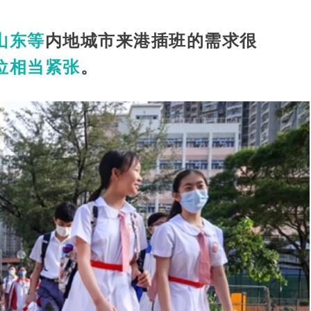
山东等
内地城市来港插班的需求很
位相当紧张
。