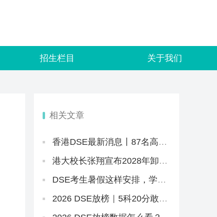
招生栏目
关于我们
相关文章
香港DSE最新消息丨87名高才
告教育局败诉+8.5JUPAS放榜
+8.12公布复核结果+25所自资
港大校长张翔宣布2028年卸
院校仍可报名
任，未来两年港大招生会变
吗？
DSE考生暑假这样安排，学习
效率直接翻倍
2026 DSE放榜｜5科20分敢冲
港三大？67个20-29分专业+中
游Band A排位思路