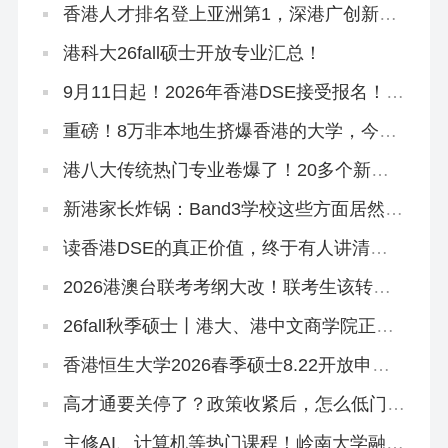
香港人才排名登上亚洲第1，深港广创新集
群跻身全球TOP1
港科大26fall硕士开放专业汇总！
9月11日起！2026年香港DSE接受报名！考
评局：严格执行考试规则
重磅！8万非本地生挤爆香港的大学，今年
早轮申请必争
港八大传统热门专业卷爆了！20多个新增
专业或成香饽饽
新港家长炸锅：Band3学校这些方面居然比
Band2吃香？
读香港DSE的真正价值，终于有人讲清楚
了！名校升学率只是冰山一角！
2026港澳台联考考纲大改！联考生该转
DSE赛道吗？
26fall秋季硕士丨港大、港中文商学院正式
批开放申请！最早10月3日截止
香港恒生大学2026春季硕士8.22开放申
请！有中文授课
高才通要关停了？政策收紧后，怎么低门槛
拿香港身份？
主修AI、计算机等热门课程！岭南大学融合