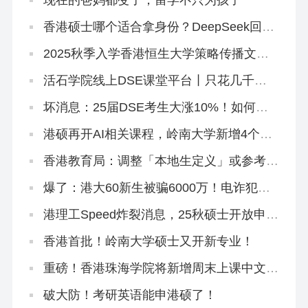
香港硕士哪个适合拿身份？DeepSeek回答
闪瞎眼…
2025秋季入学香港恒生大学策略传播文学
硕士正在招生
活石学院线上DSE课堂平台丨只花几千
块，就能买下500万独家研发课程！
坏消息：25届DSE考生大涨10%！如何快
速提分秒变尖子生？
港硕再开AI相关课程，岭南大学新增4个专
业
香港教育局：调整「本地生定义」或参考海
外大学，从学费和招生群体下手
爆了：港大60新生被骗6000万！电诈犯专
挑内地生下手！
港理工Speed炸裂消息，25秋硕士开放申
请！这个专业周末上课免语言申请！
香港首批！岭南大学硕士又开新专业！
重磅！香港珠海学院将新增周末上课中文硕
士，拿身份必冲！
破大防！考研英语能申港硕了！