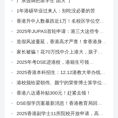
广东选调把留学生“团灭”了
1年港硕毕业过来人：别吃没必要的苦
香港升中人数暴跌近1万！名校区学位空
缺，内地港宝插班机会来啦！
2025年JUPAS首轮申请：港三大这些专业
最多人报！
造假风波蔓延，香港高才严查！拿香港身份
更难了？
家长被骗！花70万找中介上港大，孩子刚
读1年被清退！
2025年考DSE进港校，港籍生可领
100W+奖学金！
2025香港本科招生：12.12港教大举办线上
招生说明会！
港校颁给梁朝伟、颜宁的荣誉博士算学位
吗？含金量怎么样？
香港八达通补贴300元！赶紧去领！
DSE假学历案最新消息！香港教育局回
复，过去5年仅接获1宗
2025香港副学士11所院校开放申请，高考