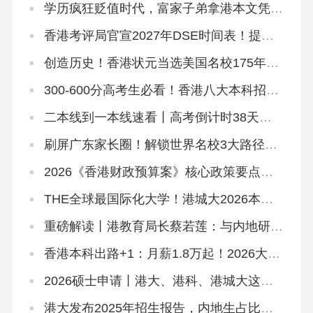
学历疯狂贬值时代，富家子弟拿港本文凭毫
无意义！
香港考评局官宣2027年DSE时间表！提前2
天开考！
创造历史！香港状元当选美国名校175年首
位华裔校长！
300-600分高考生必看！香港八大本科招2
万非本地生，占比27.1%远低于50%上限
二本线到一本线速看丨高考倒计时38天！
香港本科申请「最后窗口期」必读攻略
刷屏广东家长圈！解锁世界名校3大路径丨
香港圣道百卉书院宣讲会圆满举行！
2026《香港财政预算案》核心政策要点解
读
THE全球最国际化大学！港城大2026本科
招生中！内地高考生申请6月11日截止！
重磅解读丨港教育局长蔡若莲：与内地研国
际版DSE
香港本科出路+1：月薪1.8万起！2026大湾
区青年就业计划启动！
2026硕士申请丨港大、港科、港城大这些
专业申请延期啦！
港大发布2025年招生报告，内地生占比飙