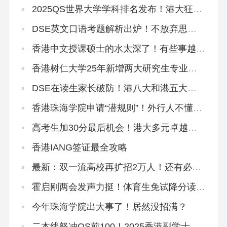
2025QS世界大学学科排名发布！港大狂揽
4个全球前10、33个全港第1！
DSE英文口语考题解析出炉！不放弃思考
主动权才能拿高分！
香港中文授课硕士的水太深了！有些事越早
知道越好…（纯原创良心攻略）
香港树仁大学25年新增两大研究生专业，
官方宣讲来了！
DSE在读生家长破防！港八大和港五大只
差一个香港身份！
香港珠海学院申请“潜规则”！外行人不懂，
中介不会告诉你！
高考生加30分最后机会！港大多元卓越入
学计划3.21截止！
香港IANG签证最全攻略
最新：双一流高校再扩招2万人！还有必要
申请港校吗？
霍启刚两会发声力挺！体育生免试降分读港
八大迟早要火！
今年珠海学院出大事了！居然没招满？
二本线怒冲QS前100！2025香港副学士骚