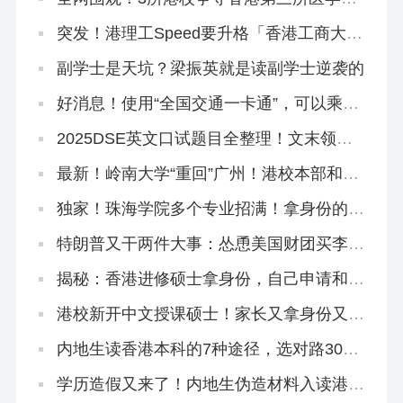
院！
突发！港理工Speed要升格「香港工商大
学」？本部出面澄清！
副学士是天坑？梁振英就是读副学士逆袭的
好消息！使用“全国交通一卡通”，可以乘坐
香港地铁了
2025DSE英文口试题目全整理！文末领资
料
最新！岭南大学“重回”广州！港校本部和分
部区别在哪？
独家！珠海学院多个专业招满！拿身份的来
不及了！
特朗普又干两件大事：怂恿美国财团买李嘉
诚的港口，想方设法禁止中国人留学
揭秘：香港进修硕士拿身份，自己申请和找
中介有什么区别？
港校新开中文授课硕士！家长又拿身份又学
教育圣经！
内地生读香港本科的7种途径，选对路300
分照样读名校！
学历造假又来了！内地生伪造材料入读港中
大被判囚3个月！