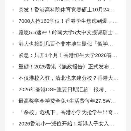
末班车
突发！香港高科院体育竞赛硕士10月24日
提前截止！
7000人抢160学位！香港学生焦虑到爆，港
宝爸妈破大防…
雅思5.5速冲！岭南大学5大中文授课硕士开
申！
港大也接到几百个非本地生疑似「假学
历」！港校、警方、教育局严打！
紧急：只开1个月！香港恒生大学2026春季
本科正在招生
重磅！2025香港《施政报告》正式发布，
人才引进、教育政策要点总结
不仅港校入驻，清北也来建分校？香港大学
城规划曝光！
2026年香港DSE重要日期汇总！报考、放
榜、考试时间…
最高奖学金学费全免+生活费每年27.5W！
2026香港科技大学本科「高考生申请」10
月3日开放！
「杀校」危机下，香港小学为抢学生出奇
招！教育局已介入
2026香港小一派位开始！新港人子女入学
流程、选校指南来啦！