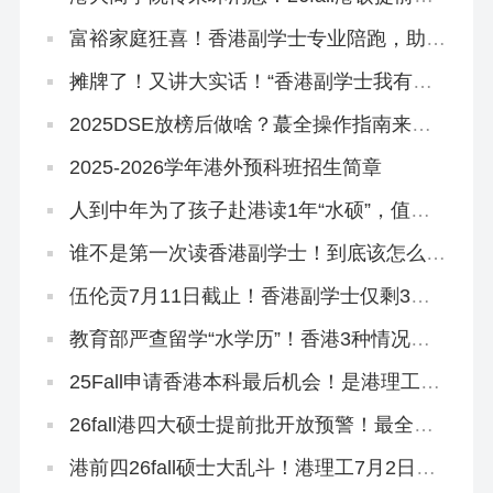
好卷啊…
富裕家庭狂喜！香港副学士专业陪跑，助力
孩子跳进QS100大学~
摊牌了！又讲大实话！“香港副学士我有话
要说”
2025DSE放榜后做啥？蕞全操作指南来
了！
2025-2026学年港外预科班招生简章
人到中年为了孩子赴港读1年“水硕”，值
吗？
谁不是第一次读香港副学士！到底该怎么拿
到GPA满分啊？！
伍伦贡7月11日截止！香港副学士仅剩3所
院校可申！
教育部严查留学“水学历”！香港3种情况不
能做认证！
25Fall申请香港本科最后机会！是港理工给
的？
26fall港四大硕士提前批开放预警！最全专
业汇总来啦！
港前四26fall硕士大乱斗！港理工7月2日全
部开放！全部！