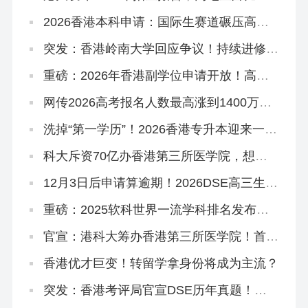
到83.6%！
‌2026香港本科申请：国际生赛道碾压高考
和DSE？
突发：香港岭南大学回应争议！持续进修学
院副学位，2627学年或之前由岭大颁授！
重磅：2026年香港副学位申请开放！高考
375分杀进港八大！
网传2026高考报名人数最高涨到1400万！
谈这个数据没有意义！
洗掉“第一学历”！2026香港专升本迎来一大
波新专业！
科大斥资70亿办香港第三所医学院，想申
请怎么做准备？
12月3日后申请算逾期！2026DSE高三生、
复读生冲刺港八大考前必读秘籍！
重磅：2025软科世界一流学科排名发布，
港理工揽3个第1，港校多专业进入世界前
10
官宣：港科大筹办香港第三所医学院！首年
学额50个，2028年入学
香港优才巨变！转留学拿身份将成为主流？
突发：香港考评局官宣DSE历年真题！正
版《试题专辑》资料在这里！