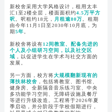
新校舍采用大学风格设计，租用太丰
汇
1至2楼全层，楼面面积约
4.5万平方
呎
。呎租约
18元，
月租逾
80万
。租期
由今年
11月1日至2030年10月底，为
期
5年
。
新校舍将设有
12间教室、配备先进的
个人及小组研习空间，以及社交区
域
，以促进学生在学术与社交方面的
发展。
另一方面，校方将
大规模翻新现有的
薄扶林校舍
，包括将教室、图书馆、
健身房、全新隔音音乐练习室、中央
多功能学习空间、无障碍设施及餐厅
等进行升级改造。工程将于
2026年夏
季启动，并分阶段于学校假期进行，