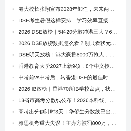
诉+8.5JUPAS放榜+8.12公布复核结果+25
所自资院校仍可报名
港大校长张翔宣布2028年卸任，未来两年
港大招生会变吗？
DSE考生暑假这样安排，学习效率直接翻
倍
2026 DSE放榜｜5科20分敢冲港三大？67
个20-29分专业+中游Band A排位思路
2026 DSE放榜数据怎么看？别只看状元！
副学士这条路先码住
DSE明天放榜！港大豪掷8000万抢人，够
不到港八还有这条隐藏路径
香港教育大学2027上新9硕，8个中文授
课！免英语+首届，7.2已开2个（仅MGM要
雅思）
中考前vs中考后，转香港DSE的最佳时机
是什么时候？
2026 IB放榜｜香港70所IB学校盘点，状元
出自哪几家？
13省市高考分数线公布！2026本科线、特
控线普降，今年上大学更容易了？
高考出分倒计时3天｜华侨生分数线已出，
聪明的家长在悄悄铺后路
雅思机考重大失误！主办方被罚800万，影
响超6.2万考生