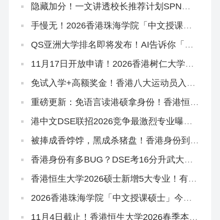
隐藏加分！一文讲透校长推荐计划SPN，
文末领取学友社最新版《中六升学指南》
手慢无！2026香港珠海学院「中文授课硕
士」新增专业，可拿身份！
QS亚洲大学排名即将发布！AI告诉你「喜
欢看大学排名是什么心理」
11月17日开放申请！2026香港树仁大学硕
士热门专业盘点
免试入学+高额奖金！香港八大运动员入学
计划全解读！
重磅更新：免语言读港硕拿身份！香港恒生
大学2026中文授课硕士3大专业盘点！
港中文DSE联招2026竞争最激烈专业曝
光！附JUPAS重要日期
被捧成香饽饽，黑成杀猪盘！香港身份到底
好不好？
香港身份有多BUG？DSE考16分升武大本
科，均分80港三硕士稳了
香港恒生大学2026硕士新增5大专业！有中
文授课，可拿香港身份
2026香港珠海学院「中文授课硕士」今日
开申！拿身份速抢~
11月4日截止！香港恒生大学2026春季本科