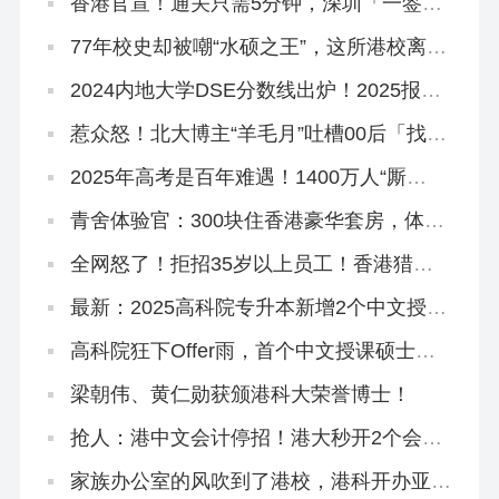
香港官宣！通关只需5分钟，深圳「一签多
行」很快会有消息
77年校史却被嘲“水硕之王”，这所港校离升
格大学不远了！
2024内地大学DSE分数线出炉！2025报读
指南请收好！
惹众怒！北大博主“羊毛月”吐槽00后「找不
到工作和网红抢饭吃」
2025年高考是百年难遇！1400万人“厮
杀”出路在哪？
青舍体验官：300块住香港豪华套房，体验
本地教育文化
全网怒了！拒招35岁以上员工！香港猎头
爆某内地大厂招聘歧视
最新：2025高科院专升本新增2个中文授课
专业！大专拿香港身份首选！
高科院狂下Offer雨，首个中文授课硕士最
后补录机会！
梁朝伟、黄仁勋获颁港科大荣誉博士！
抢人：港中文会计停招！港大秒开2个会计
专业！
家族办公室的风吹到了港校，港科开办亚洲