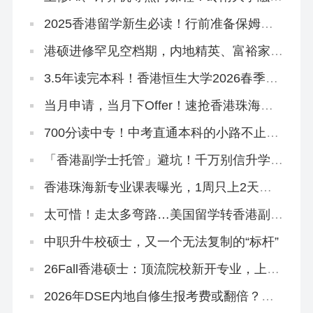
科技理学硕士，2026春季入学正在招生！
2025香港留学新生必读！行前准备保姆级
清单来啦~
港硕进修罕见空档期，内地精英、富裕家长
拿身份绝佳时机！
3.5年读完本科！香港恒生大学2026春季入
学10月开申！拯救二本线复读生在读生！
当月申请，当月下Offer！速抢香港珠海学
院2026秋季&春季硕士~
700分读中专！中考直通本科的小路不止一
条
「香港副学士托管」避坑！千万别信升学承
诺和保证！
香港珠海新专业课表曝光，1周只上2天
课！免英语申请！
太可惜！走太多弯路…美国留学转香港副学
士，拒掉都大，被港专录取
中职升牛校硕士，又一个无法复制的“标杆”
26Fall香港硕士：顶流院校新开专业，上岸
概率更大！
2026年DSE内地自修生报考费或翻倍？终
于知道香港插班的好处！