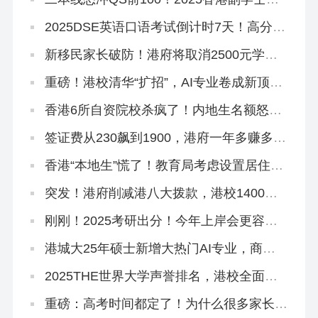
操作！
2025DSE英语口语考试倒计时7天！高分技
巧来啦！
新移民家长破防！港府将取消2500元学生
津贴，还有其他学生津贴吗？
重磅！港校清华“扩招”，AI专业卷成新顶
流！
香港6所自资院校杀疯了！内地生名额怒扩
40%，速冲上岸！
签证费从230飙到1900，港府一年多赚多
少？
香港“本地生”慌了！教育局考虑设置居住年
限门槛！
突发！港府削减港八大拨款，港校1400亿
储备能应付吗？
刚刚！2025考研出分！今年上岸会更容易
吗？
港城大25年硕士新增大热门AI专业，商科
+接受六级+5万奖学金！
2025THE世界大学声誉排名，港校全面提
升！
重磅：高考时间都定了！为什么很多家长还
在犹豫要不要转香港？