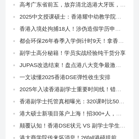
高考广东省前五，放弃清北选港大牙医，获
得168万奖学金
2025中文授课硕士：香港耀中幼教学院还
在开放申请！
香港入境处拘捕18人！涉伪造假学历申
「高才通」！
都会环保26年春季入学倒计时9天！拿香港
身份必冲！
副学士高分秘籍！学员实战经验纯干货分享
JUPAS改选结束！盘点港八大竞争最激烈
专业，最多51人争1个学位
一文读懂2025香港DSE弹性收生安排
2025年入读香港副学士重要时间线！错过
影响升本科！
香港副学士托管真相曝光：320课时比500
课时差？
港大硕士新项目落户上海！招300+人，年
底开申！
颠覆认知！香港DSE状元 VS 副学士学生，
到底差在哪里？
港大商学院传来坏消息！26fall港硕提前批