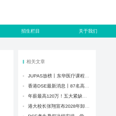
招生栏目
关于我们
相关文章
JUPAS放榜丨东华医疗课程还
是太抢手！系统“忙中出错”，
给1.1万学生误发录取邮件
香港DSE最新消息丨87名高才
告教育局败诉+8.5JUPAS放榜
+8.12公布复核结果+25所自资
年薪最高120万！五大紧缺赛
院校仍可报名
道，港校热门本硕刚好匹配
港大校长张翔宣布2028年卸
任，未来两年港大招生会变
吗？