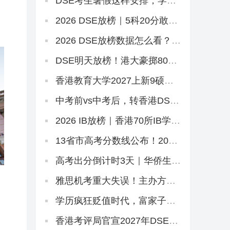
DSE考生暑假这样安排，学习
效率直接翻倍
2026 DSE放榜｜5科20分敢冲
港三大？67个20-29分专业+中
游Band A排位思路
2026 DSE放榜数据怎么看？别
只看状元！副学士这条路先码
住
DSE明天放榜！港大豪掷8000
万抢人，够不到港八还有这条
隐藏路径
香港教育大学2027上新9硕，8
个中文授课！免英语+首届，
7.2已开2个（仅MGM要雅思）
中考前vs中考后，转香港DSE
的最佳时机是什么时候？
2026 IB放榜｜香港70所IB学校
盘点，状元出自哪几家？
13省市高考分数线公布！2026
本科线、特控线普降，今年上
大学更容易了？
高考出分倒计时3天｜华侨生分
数线已出，聪明的家长在悄悄
铺后路
雅思机考重大失误！主办方被
罚800万，影响超6.2万考生
学历疯狂贬值时代，富家子弟
拿港本文凭毫无意义！
香港考评局官宣2027年DSE时