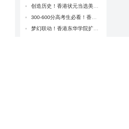
间表！提前2天开考！
创造历史！香港状元当选美国
名校175年首位华裔校长！
300-600分高考生必看！香港
八大本科招2万非本地生，占比
27.1%远低于50%上限
梦幻联动！香港东华学院扩招
+新增约120宿位，「高考二本
线同学」4年宿位稳啦！
二本线到一本线速看丨高考倒
计时38天！香港本科申请「最
后窗口期」必读攻略
刷屏广东家长圈！解锁世界名
校3大路径丨香港圣道百卉书院
宣讲会圆满举行！
2026香港东华学院新项目不
断！与内地学校合办「粤港护
理专班」，开全港首个自资
重磅整理：央视点名缺口巨
「护理学哲学博士」
大，港校护理本硕高级文凭全
路径一网打尽！
港大上海校区启用！本硕项目
掐尖选拔学霸
2026《香港财政预算案》核心
政策要点解读
THE全球最国际化大学！港城
大2026本科招生中！内地高考
生申请6月11日截止！
重磅解读丨港教育局长蔡若
莲：与内地研国际版DSE