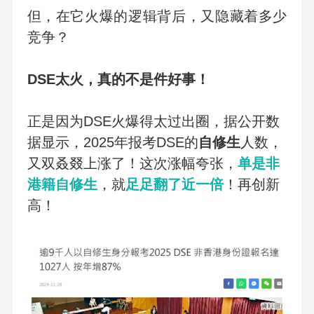
但，在它火爆的逻辑背后，又隐藏着多少
竞争？
DSE
太火，真的不是件好事！
正是因为DSE火爆得太过出圈，据公开数
据显示，2025年报考DSE的
自修生
人数，
又双叒叕上涨了！这次涨幅夸张，
单是非
港籍自修生
，就
足足翻了近一倍
！再创新
高！