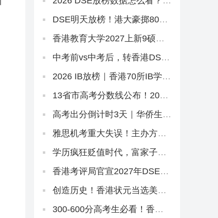
析
2026 DSE放榜数据怎么看？别
只看状元！副学士这条路先码
住
DSE明天放榜！港大豪掷8000
万抢人，够不到港八还有这条
隐藏路径
香港教育大学2027上新9硕，8
个中文授课！免英语+首届，
7.2已开2个（仅MGM要雅思）
中考前vs中考后，转香港DSE
的最佳时机是什么时候？
2026 IB放榜｜香港70所IB学校
盘点，状元出自哪几家？
13省市高考分数线公布！2026
本科线、特控线普降，今年上
大学更容易了？
高考出分倒计时3天｜华侨生分
数线已出，聪明的家长在悄悄
铺后路
雅思机考重大失误！主办方被
罚800万，影响超6.2万考生
学历疯狂贬值时代，富家子弟
拿港本文凭毫无意义！
香港考评局官宣2027年DSE时
间表！提前2天开考！
创造历史！香港状元当选美国
名校175年首位华裔校长！
300-600分高考生必看！香港