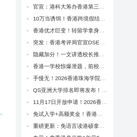
排名发布，港理工揽3个第1，
港校多专业进入世界前10
官宣：港科大筹办香港第三所
医学院！首年学额50个，2028
年入学
10万当诱饵！香港跨境假结婚
包入狱，拿身份真不用这么
拼！
香港优才巨变！转留学拿身份
将成为主流？
突发：香港考评局官宣DSE历
年真题！正版《试题专辑》资
料在这里！
隐藏加分！一文讲透校长推荐
计划SPN，文末领取学友社最
新版《中六升学指南》
香港一学校惊爆泄题，前校长
被判4年零3个月
手慢无！2026香港珠海学院
「中文授课硕士」新增专业，
可拿身份！
QS亚洲大学排名即将发布！AI
告诉你「喜欢看大学排名是什
么心理」
11月17日开放申请！2026香港
树仁大学硕士热门专业盘点
免试入学+高额奖金！香港八
大运动员入学计划全解读！
重磅更新：免语言读港硕拿身
份！香港恒生大学2026中文授