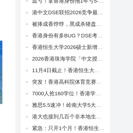
课硕士3大专业盘点！
血亏！拿香港身份拖1年亏5-9
万，都大中文授课硕士学费狂
飙…
港中文DSE联招2026竞争最激
烈专业曝光！附JUPAS重要日
期
被捧成香饽饽，黑成杀猪盘！
香港身份到底好不好？
香港身份有多BUG？DSE考16
分升武大本科，均分80港三硕
士稳了
香港恒生大学2026硕士新增5
大专业！有中文授课，可拿香
港身份
2026香港珠海学院「中文授课
硕士」今日开申！拿身份速抢
~
11月4日截止！香港恒生大学
2026春季本科末班车
突发！香港高科院体育竞赛硕
士10月24日提前截止！
7000人抢160学位！香港学生
焦虑到爆，港宝爸妈破大防…
雅思5.5速冲！岭南大学5大中
文授课硕士开申！
港大也接到几百个非本地生疑
似「假学历」！港校、警方、
教育局严打！
紧急：只开1个月！香港恒生大