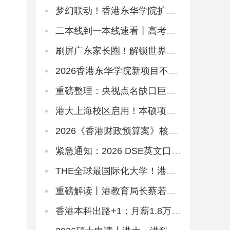
八大本科招2万非本地生，占比
27.1%远低于50%上限
梦幻联动！香港东华学院扩招
+新增约120宿位，「高考二本
线同学」4年宿位稳啦！
二本线到一本线速看丨高考倒
计时38天！香港本科申请「最
后窗口期」必读攻略
刷屏广东家长圈！解锁世界名
校3大路径丨香港圣道百卉书院
宣讲会圆满举行！
2026香港东华学院新项目不
断！与内地学校合办「粤港护
理专班」，开全港首个自资
重磅整理：央视点名缺口巨
「护理学哲学博士」
大，港校护理本硕高级文凭全
路径一网打尽！
港大上海校区启用！本硕项目
掐尖选拔学霸
2026《香港财政预算案》核心
政策要点解读
紧急通知：2026 DSE英文口试
3月10日开考！各科考前怎么
抱佛脚抓分
THE全球最国际化大学！港城
大2026本科招生中！内地高考
生申请6月11日截止！
重磅解读丨港教育局长蔡若
莲：与内地研国际版DSE
香港本科出路+1：月薪1.8万
起！2026大湾区青年就业计划
启动！