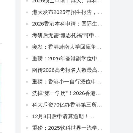
2026硕士申请丨港大、港科、
港城大这些专业申请延期啦！
港大发布2025年招生报告，内
地生占比飙到83.6%！
‌2026香港本科申请：国际生赛
道碾压高考和DSE？
考研后无需“雅思托福”可申
QS100香港硕士
突发：香港岭南大学回应争
议！持续进修学院副学位，
2627学年或之前由岭大颁授！
重磅：2026年香港副学位申请
开放！高考375分杀进港八
大！
网传2026高考报名人数最高涨
到1400万！谈这个数据没有意
义！
重磅：香港小一自行派位申请
暴跌4200！人才子女救不了杀
校潮，成功率却创20年新高
洗掉“第一学历”！2026香港专
升本迎来一大波新专业！
科大斥资70亿办香港第三所医
学院，想申请怎么做准备？
12月3日后申请算逾期！
2026DSE高三生、复读生冲刺
港八大考前必读秘籍！
重磅：2025软科世界一流学科