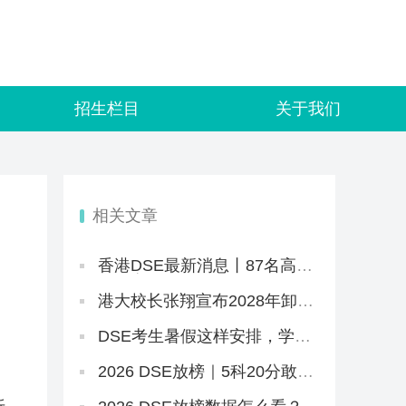
招生栏目
关于我们
相关文章
香港DSE最新消息丨87名高才
告教育局败诉+8.5JUPAS放榜
+8.12公布复核结果+25所自资
港大校长张翔宣布2028年卸
院校仍可报名
任，未来两年港大招生会变
吗？
DSE考生暑假这样安排，学习
效率直接翻倍
2026 DSE放榜｜5科20分敢冲
港三大？67个20-29分专业+中
游Band A排位思路