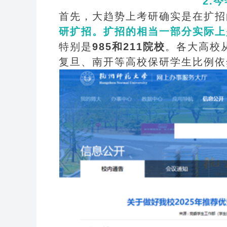
2.
今
首先，大趋势上考研确实是在扩招
研扩招。扩招的相当一部分实际上
特别是
985和211院校
。各大高校从
复旦、南开等高校保研学生比例依