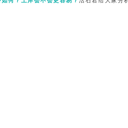
势如何？上岸会不会更容易？
活石君给大家分