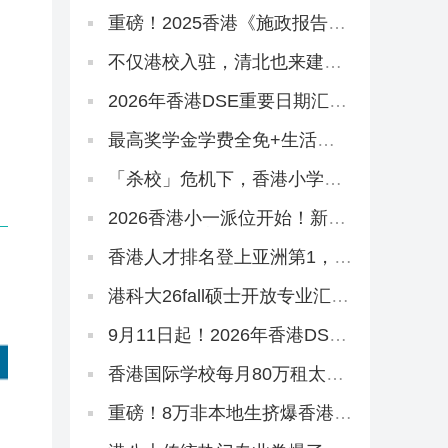
学2026春季本科正在招生
重磅！2025香港《施政报告》
正式发布，人才引进、教育政
策要点总结
不仅港校入驻，清北也来建分
校？香港大学城规划曝光！
2026年香港DSE重要日期汇
总！报考、放榜、考试时间…
最高奖学金学费全免+生活费
每年27.5W！2026香港科技大
学本科「高考生申请」10月3
「杀校」危机下，香港小学为
日开放！
抢学生出奇招！教育局已介入
2026香港小一派位开始！新港
人子女入学流程、选校指南来
啦！
香港人才排名登上亚洲第1，深
港广创新集群跻身全球TOP1
港科大26fall硕士开放专业汇
总！
9月11日起！2026年香港DSE
接受报名！考评局：严格执行
考试规则
香港国际学校每月80万租太丰
汇，拟作中学部校舍
重磅！8万非本地生挤爆香港的
大学，今年早轮申请必争