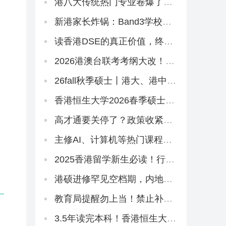
港八大传统热门专业卷爆了！
20多个新增专业或成香饽饽
新港家长炸锅：Band3学校这
些方面居然比Band2吃香？
读香港DSE的真正价值，终于
有人讲清楚了！名校升学率只
是冰山一角！
2026港澳台联考考纲大改！联
考生该转DSE赛道吗？
26fall秋季硕士丨港大、港中文
商学院正式批开放申请！最早
10月3日截止
香港恒生大学2026春季硕士
8.22开放申请！有中文授课
高才通要关停了？政策收紧
后，怎么低门槛拿香港身份？
主修AI、计算机等热门课程！
岭南大学融合科技理学硕士，
2026春季入学正在招生！
2025香港留学新生必读！行前
准备保姆级清单来啦~
港硕进修罕见空档期，内地精
英、富裕家长拿身份绝佳时
机！
教育局提醒勿上当！禁止补习
机构「借壳」香港中学招生送
学籍，政策风向很明显了
3.5年读完本科！香港恒生大学