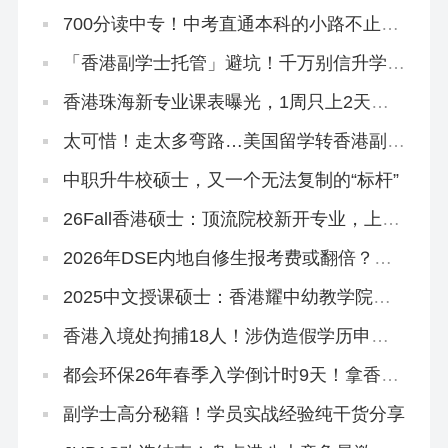
院2026秋季&春季硕士~
700分读中专！中考直通本科的小路不止一
条
「香港副学士托管」避坑！千万别信升学承
诺和保证！
香港珠海新专业课表曝光，1周只上2天
课！免英语申请！
太可惜！走太多弯路…美国留学转香港副学
士，拒掉都大，被港专录取
中职升牛校硕士，又一个无法复制的“标杆”
26Fall香港硕士：顶流院校新开专业，上岸
概率更大！
2026年DSE内地自修生报考费或翻倍？终
于知道香港插班的好处！
2025中文授课硕士：香港耀中幼教学院还
在开放申请！
香港入境处拘捕18人！涉伪造假学历申
「高才通」！
都会环保26年春季入学倒计时9天！拿香港
身份必冲！
副学士高分秘籍！学员实战经验纯干货分享