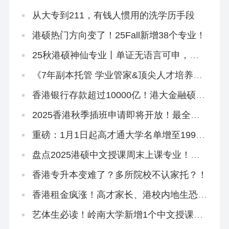
从大专到211，有钱人惯用的洗学历手段
港硕热门方向变了！25Fall新增38个专业！
25秋港硕神仙专业丨单证无语言可申，
1.24截止！
《7年副本托管 学业管家&顶尖人才培养计
划》招生简章
香港银行存款超过10000亿！港大金融硕士
助你跻身精英圈
2025香港秋季插班申请即将开放！最全申
请攻略来啦！
重磅：1月1日起高才通大学名单增至199
所！
盘点2025港硕中文授课周末上课专业！工
作、学历、身份一举三得！
香港专升本变难了？多所院校不认家托？！
香港租金疯涨！高才家长、港校内地生恐慌
抢购...
艺体生必读！岭南大学新增1个中文授课硕
士，下设3大方向