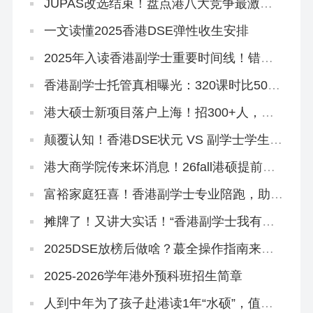
JUPAS改选结束！盘点港八大竞争最激烈
专业，最多51人争1个学位
一文读懂2025香港DSE弹性收生安排
2025年入读香港副学士重要时间线！错过
影响升本科！
香港副学士托管真相曝光：320课时比500
课时差？
港大硕士新项目落户上海！招300+人，年
底开申！
颠覆认知！香港DSE状元 VS 副学士学生，
到底差在哪里？
港大商学院传来坏消息！26fall港硕提前批
好卷啊…
富裕家庭狂喜！香港副学士专业陪跑，助力
孩子跳进QS100大学~
摊牌了！又讲大实话！“香港副学士我有话
要说”
2025DSE放榜后做啥？蕞全操作指南来
了！
2025-2026学年港外预科班招生简章
人到中年为了孩子赴港读1年“水硕”，值