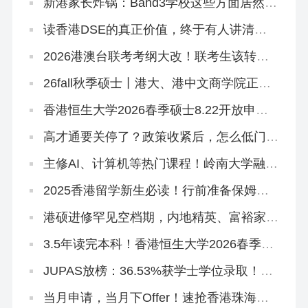
新港家长炸锅：Band3学校这些方面居然比
Band2吃香？
读香港DSE的真正价值，终于有人讲清楚
了！名校升学率只是冰山一角！
2026港澳台联考考纲大改！联考生该转
DSE赛道吗？
26fall秋季硕士丨港大、港中文商学院正式
批开放申请！最早10月3日截止
香港恒生大学2026春季硕士8.22开放申
请！有中文授课
高才通要关停了？政策收紧后，怎么低门槛
拿香港身份？
主修AI、计算机等热门课程！岭南大学融合
科技理学硕士，2026春季入学正在招生！
2025香港留学新生必读！行前准备保姆级
清单来啦~
港硕进修罕见空档期，内地精英、富裕家长
拿身份绝佳时机！
3.5年读完本科！香港恒生大学2026春季入
学10月开申！拯救二本线复读生在读生！
JUPAS放榜：36.53%获学士学位录取！附
查结果、交留位费、注册流程
当月申请，当月下Offer！速抢香港珠海学