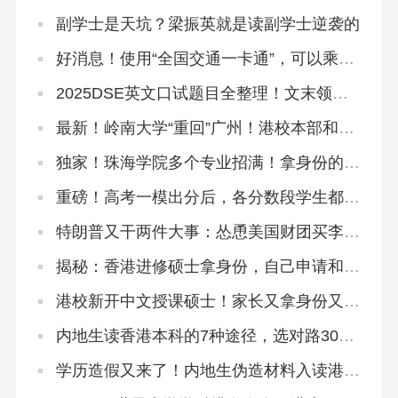
学」？本部出面澄清！
副学士是天坑？梁振英就是读副学士逆袭的
好消息！使用“全国交通一卡通”，可以乘坐
香港地铁了
2025DSE英文口试题目全整理！文末领资
料
最新！岭南大学“重回”广州！港校本部和分
部区别在哪？
独家！珠海学院多个专业招满！拿身份的来
不及了！
重磅！高考一模出分后，各分数段学生都有
哪些出路？
特朗普又干两件大事：怂恿美国财团买李嘉
诚的港口，想方设法禁止中国人留学
揭秘：香港进修硕士拿身份，自己申请和找
中介有什么区别？
港校新开中文授课硕士！家长又拿身份又学
教育圣经！
内地生读香港本科的7种途径，选对路300
分照样读名校！
学历造假又来了！内地生伪造材料入读港中
大被判囚3个月！