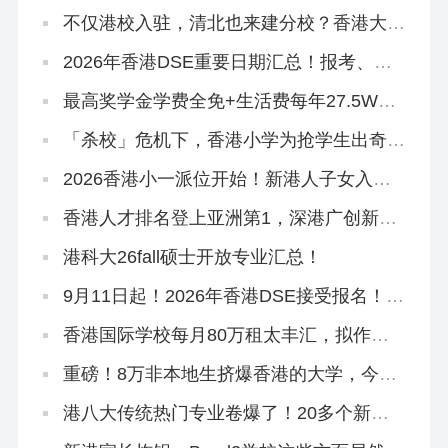
人才引进、教育政策要点总结
不仅港校入驻，清北也来建分校？香港大学
城规划曝光！
2026年香港DSE重要日期汇总！报考、放
榜、考试时间…
最高奖学金学费全免+生活费每年27.5W！
2026香港科技大学本科「高考生申请」10
月3日开放！
「杀校」危机下，香港小学为抢学生出奇
招！教育局已介入
2026香港小一派位开始！新港人子女入学
流程、选校指南来啦！
香港人才排名登上亚洲第1，深港广创新集
群跻身全球TOP1
港科大26fall硕士开放专业汇总！
9月11日起！2026年香港DSE接受报名！考
评局：严格执行考试规则
香港国际学校每月80万租太丰汇，拟作中
学部校舍
重磅！8万非本地生挤爆香港的大学，今年
早轮申请必争
港八大传统热门专业卷爆了！20多个新增
专业或成香饽饽