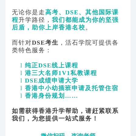
无论你是走
高考、
DSE、其他国际课
程
升学路径，
我们都能成为你的坚强
后盾，助你上岸香港名校
。
而针对
DSE考生
，活石学院可提供各
类特色服务：
l
纯正
DSE线上课程
l
港三大名师
1V1私教课程
l
DSE成绩申请大学
l
香港中小幼插班申请及托管住宿
l
香港身份规划
……
如需获得香港升学帮助，请赶紧联系
我们，为您提供一站式服务！
微信扫码，咨询老师