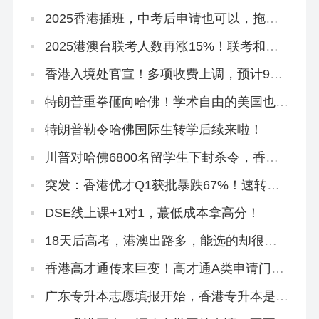
「免试」直通本科
2025香港插班，中考后申请也可以，拖到
明年都没关系！
2025港澳台联考人数再涨15%！联考和
DSE到底怎么选？
香港入境处官宣！多项收费上调，预计9月
实施！
特朗普重拳砸向哈佛！学术自由的美国也怕
被偷师
特朗普勒令哈佛国际生转学后续来啦！
川普对哈佛6800名留学生下封杀令，香港
正在接盘！
突发：香港优才Q1获批暴跌67%！速转珠
海学院进修拿身份！
DSE线上课+1对1，蕞低成本拿高分！
18天后高考，港澳出路多，能选的却很
少！
香港高才通传来巨变！高才通A类申请门槛
再提高！
广东专升本志愿填报开始，香港专升本是必
填平行志愿！