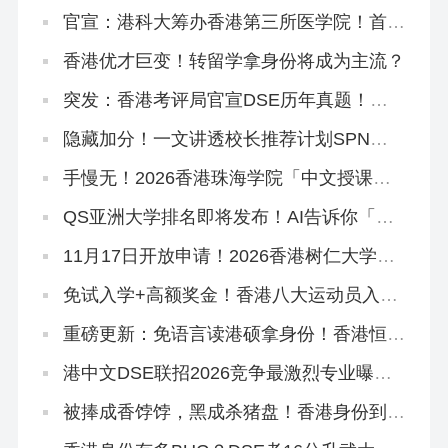
港理工揽3个第1，港校多专业进入世界前
10
官宣：港科大筹办香港第三所医学院！首年
学额50个，2028年入学
香港优才巨变！转留学拿身份将成为主流？
突发：香港考评局官宣DSE历年真题！正
版《试题专辑》资料在这里！
隐藏加分！一文讲透校长推荐计划SPN，
文末领取学友社最新版《中六升学指南》
手慢无！2026香港珠海学院「中文授课硕
士」新增专业，可拿身份！
QS亚洲大学排名即将发布！AI告诉你「喜
欢看大学排名是什么心理」
11月17日开放申请！2026香港树仁大学硕
士热门专业盘点
免试入学+高额奖金！香港八大运动员入学
计划全解读！
重磅更新：免语言读港硕拿身份！香港恒生
大学2026中文授课硕士3大专业盘点！
港中文DSE联招2026竞争最激烈专业曝
光！附JUPAS重要日期
被捧成香饽饽，黑成杀猪盘！香港身份到底
好不好？