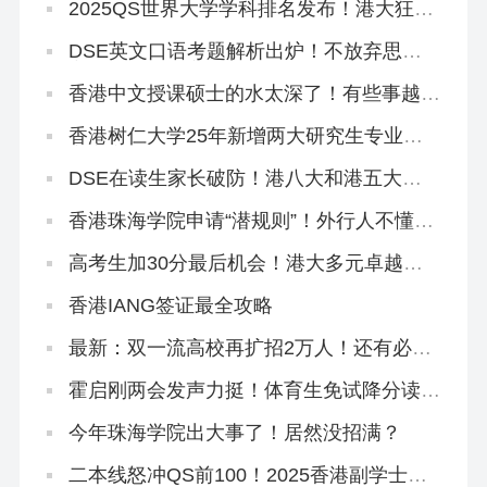
2025QS世界大学学科排名发布！港大狂揽
4个全球前10、33个全港第1！
DSE英文口语考题解析出炉！不放弃思考
主动权才能拿高分！
香港中文授课硕士的水太深了！有些事越早
知道越好…（纯原创良心攻略）
香港树仁大学25年新增两大研究生专业，
官方宣讲来了！
DSE在读生家长破防！港八大和港五大只
差一个香港身份！
香港珠海学院申请“潜规则”！外行人不懂，
中介不会告诉你！
高考生加30分最后机会！港大多元卓越入
学计划3.21截止！
香港IANG签证最全攻略
最新：双一流高校再扩招2万人！还有必要
申请港校吗？
霍启刚两会发声力挺！体育生免试降分读港
八大迟早要火！
今年珠海学院出大事了！居然没招满？
二本线怒冲QS前100！2025香港副学士骚