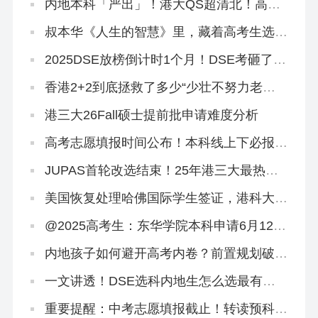
法？
内地本科「严出」！港大QS超清北！高考
本科线速转香港留学！
叔本华《人生的智慧》里，藏着高考生选专
业的终极答案！
2025DSE放榜倒计时1个月！DSE考砸了有
哪些保底方案？
香港2+2到底拯救了多少“少壮不努力老大
徒伤悲”的浪子
港三大26Fall硕士提前批申请难度分析
高考志愿填报时间公布！本科线上下必报香
港2+2本科！
JUPAS首轮改选结束！25年港三大最热专
业盘点来啦
美国恢复处理哈佛国际学生签证，港科大录
取两名哈佛学生！
@2025高考生：东华学院本科申请6月12日
截止！
内地孩子如何避开高考内卷？前置规划破
局，仅需这六步！
一文讲透！DSE选科内地生怎么选最有优
势？
重要提醒：中考志愿填报截止！转读预科班