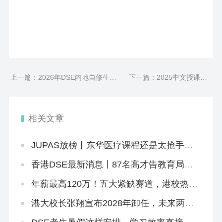
上一篇：2026年DSE内地自修生报
下一篇：2025中文授课硕
考费或翻倍？终于知道香港插班的
士：香港耀中幼教学院还在
好处！
开放申请！
相关文章
JUPAS放榜丨东华医疗课程还是太抢手！
系统“忙中出错”，给1.1万学生误发录取邮
件
香港DSE最新消息丨87名高才告教育局败
诉+8.5JUPAS放榜+8.12公布复核结果+25
所自资院校仍可报名
年薪最高120万！五大紧缺赛道，港校热门
本硕刚好匹配
港大校长张翔宣布2028年卸任，未来两年
港大招生会变吗？