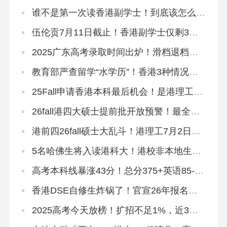
吗？
谁不是第一次读香港副学士！到底该怎么拿
到GPA满分啊？！
伍伦贡7月11日截止！香港副学士仅剩3所
院校可申！
2025广东高考录取时间出炉！滑档退档调
剂的同学，还可以读香港本科
教育部严查留学“水学历”！香港3种情况不
能做认证！
25Fall申请香港本科最后机会！是港理工给
的？
26fall港四大硕士提前批开放预警！最全专
业汇总来啦！
港前四26fall硕士大乱斗！港理工7月2日全
部开放！全部！
5名哈佛生将入读港科大！港校非本地生申
请量集体狂飙！
高考本科线暴涨43分！总分375+英语85-，
不想进社会碰壁，速冲香港八大！
香港DSE自修生炸锅了！官宣26年报名资
格收紧！
2025高考今天放榜！扩招不足1%，近3年
高考本科率不足40%，读本科还有什么办