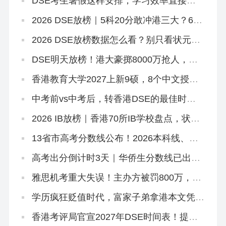
DSE考生暑假这样安排，学习效率直接翻
倍
2026 DSE放榜｜5科20分敢冲港三大？67
个20-29分专业+中游Band A排位思路
2026 DSE放榜数据怎么看？别只看状元！
副学士这条路先码住
DSE明天放榜！港大豪掷8000万抢人，够
不到港八还有这条隐藏路径
香港教育大学2027上新9硕，8个中文授
课！免英语+首届，7.2已开2个（仅MGM要
雅思）
中考前vs中考后，转香港DSE的最佳时机
是什么时候？
2026 IB放榜｜香港70所IB学校盘点，状元
出自哪几家？
13省市高考分数线公布！2026本科线、特
控线普降，今年上大学更容易了？
高考出分倒计时3天｜华侨生分数线已出，
聪明的家长在悄悄铺后路
雅思机考重大失误！主办方被罚800万，影
响超6.2万考生
学历疯狂贬值时代，富家子弟拿港本文凭毫
无意义！
香港考评局官宣2027年DSE时间表！提前2