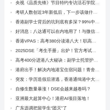
央视《品质先锋》节目特约专访活石学院及
香港青舍
考研人数创近3年新低后，下一步该做什
么？
香港副学士背后的坑到底有多深？99%中介
不会跟你说的套路！
好消息：八达通可以在内地用了！与微信互
通！
香港VPAS：高考380分读港八大！职高中
专大专拿身份！
2025DSE「考生手册」出炉！官方考试安
排重点都在这啦！
高考400分进港八大秘诀：副学士托管护
航，升本升硕稳了！
港府出手！解决内地港宝住宿问题！青舍上
新闻了
突发：学历造假后潜逃，香港通缉港中大内
地生！
自修生数量暴涨！DSE会越来越卷吗？
亚洲最大超算中心！港府AI项目落地！
广东选调把留学生“团灭”了