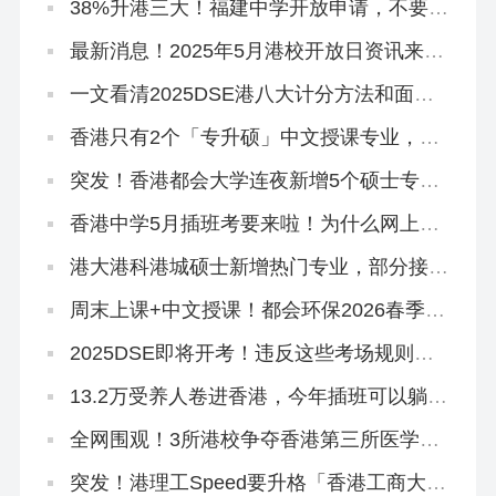
38%升港三大！福建中学开放申请，不要相
信任何秘诀！
最新消息！2025年5月港校开放日资讯来
啦!
一文看清2025DSE港八大计分方法和面试
要求
香港只有2个「专升硕」中文授课专业，拿
身份必冲！
突发！香港都会大学连夜新增5个硕士专
业，有中文授课，大专可申
香港中学5月插班考要来啦！为什么网上搜
不到有价值的资料？
港大港科港城硕士新增热门专业，部分接受
英语六级！
周末上课+中文授课！都会环保2026春季入
学4.1开放申请
2025DSE即将开考！违反这些考场规则，
直接扣分！
13.2万受养人卷进香港，今年插班可以躺平
了！
全网围观！3所港校争夺香港第三所医学
院！
突发！港理工Speed要升格「香港工商大