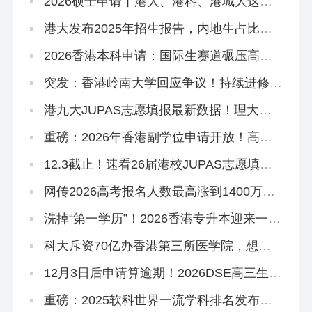
2026硕士申请丨港大、港科、港城大这些
专业申请延期啦！
港大发布2025年招生报告，内地生占比飙
到83.6%！
‌2026香港本科申请：国际生赛道碾压高考
和DSE？
突发：香港岭南大学回应争议！持续进修学
院副学位，2627学年或之前由岭大颁授！
港九大JUPAS志愿填报最新数据！理大护
理2000人报，岭大一专业49人争一位
重磅：2026年香港副学位申请开放！高考
375分杀进港八大！
12.3截止！速看26届港校JUPAS志愿填报
攻略~
网传2026高考报名人数最高涨到1400万！
谈这个数据没有意义！
洗掉“第一学历”！2026香港专升本迎来一大
波新专业！
科大斥资70亿办香港第三所医学院，想申
请怎么做准备？
12月3日后申请算逾期！2026DSE高三生、
复读生冲刺港八大考前必读秘籍！
重磅：2025软科世界一流学科排名发布，