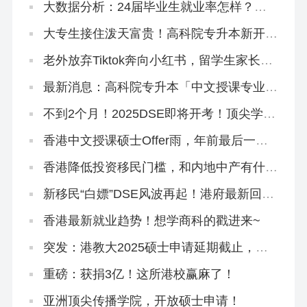
大数据分析：24届毕业生就业率怎样？哪
些专业就业吃香？
大专生接住泼天富贵！高科院专升本新开3
大中文授课专业
老外放弃Tiktok奔向小红书，留学生家长从
一个养猪场扎进另一个养猪场
最新消息：高科院专升本「中文授课专业」
修课方向大揭秘
不到2个月！2025DSE即将开考！顶尖学霸
怎么冲刺？
香港中文授课硕士Offer雨，年前最后一波
快来抢！
香港降低投资移民门槛，和内地中产有什么
关系？
新移民“白嫖”DSE风波再起！港府最新回
应！
香港最新就业趋势！想学商科的戳进来~
突发：港教大2025硕士申请延期截止，有
中文授课！
重磅：获捐3亿！这所港校赢麻了！
亚洲顶尖传播学院，开放硕士申请！