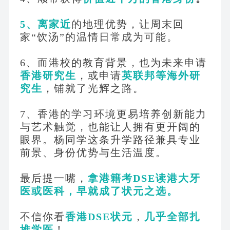
5、离家近
的地理优势，让周末回
家
“饮汤”的温情日常成为可能。
6、而港校的教育背景，也为未来申请
香港研究生
，或申请
英联邦等海外研
究生
，铺就了光辉之路。
7、香港的学习环境更易培养创新能力
与艺术触觉，也能让人拥有更开阔的
眼界。杨同学这条升学路径兼具专业
前景、身份优势与生活温度。
最后提一嘴，
拿港籍考
DSE读港大牙
医或医科，早就成了状元之选。
不信你看
香港
DSE状元
，
几乎全部扎
堆学医
！