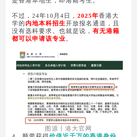
是香港本地生，即港籍考生。
不过，
24年10月4日，
2025年
香港大
学的
内地本科招生
开放报名通道，且
没有选科要求。也就是说，
有无港籍
都可以申请该专业
。
图源丨港大官网
4、顺带获得
价值近千万的香港身份
。