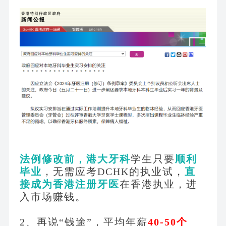
法例修改前，港大牙科
学生只要
顺利
毕业
，无需应考
DCHK的执业试，
直
接成为香港注册牙医
在香港执业，进
入市场赚钱。
2、再说“钱途”，平均年薪
40-50个