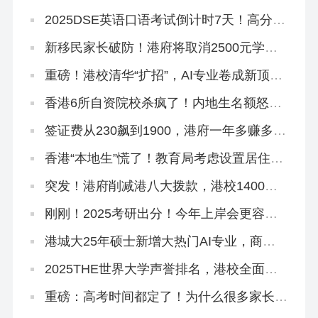
操作！
2025DSE英语口语考试倒计时7天！高分技
巧来啦！
新移民家长破防！港府将取消2500元学生
津贴，还有其他学生津贴吗？
重磅！港校清华“扩招”，AI专业卷成新顶
流！
香港6所自资院校杀疯了！内地生名额怒扩
40%，速冲上岸！
签证费从230飙到1900，港府一年多赚多
少？
香港“本地生”慌了！教育局考虑设置居住年
限门槛！
突发！港府削减港八大拨款，港校1400亿
储备能应付吗？
刚刚！2025考研出分！今年上岸会更容易
吗？
港城大25年硕士新增大热门AI专业，商科
+接受六级+5万奖学金！
2025THE世界大学声誉排名，港校全面提
升！
重磅：高考时间都定了！为什么很多家长还
在犹豫要不要转香港？