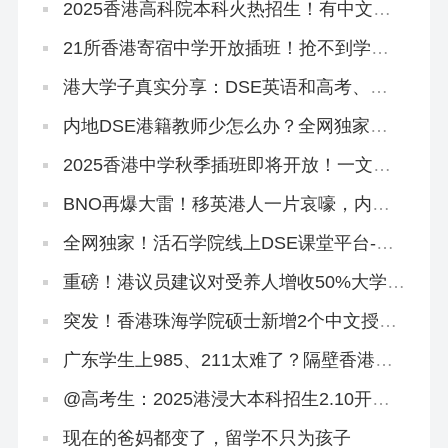
2025香港高科院本科火热招生！有中文授
课，高考本科线可报
21所香港寄宿中学开放插班！抢不到学位
宿位怎么办？
港大学子真实分享：DSE英语和高考、雅
思英语的区别是什么？如何提升？
内地DSE港籍教师少怎么办？全网独家线
上DSE课程助你斩获5**
2025香港中学秋季插班即将开放！一文读
懂申请流程和时间线
BNO再爆大雷！移英港人一片哀嚎，内地
人才移港大赚！
全网独家！活石学院线上DSE课堂平台-语
文试听课
重磅！港议员建议对受养人增收50%大学学
费，香港身份会凉凉吗？
突发！香港珠海学院硕士新增2个中文授课
专业
广东学生上985、211太难了？隔壁香港欢
迎你！
@高考生：2025港浸大本科招生2.10开
启！有些事DeepSeek不会告诉你
现在的爸妈都变了，留学不只为孩子