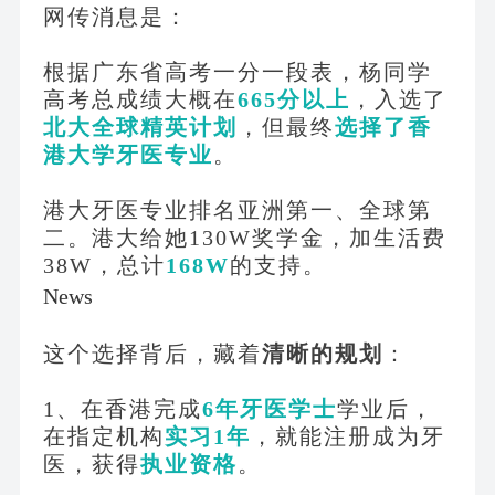
网传消息是：
根据广东省高考一分一段表，杨同学
高考总成绩大概在
665分以上
，入选了
北大全球精英计划
，但最终
选择了香
港大学牙医专业
。
港大牙医专业排名亚洲第一、全球第
二。港大给她
130W奖学金，加生活费
38W，总计
168W
的支持。
News
这个选择背后，藏着
清晰的规划
：
1、在香港完成
6年牙医学士
学业后，
在指定机构
实习
1年
，就能注册成为牙
医，获得
执业资格
。