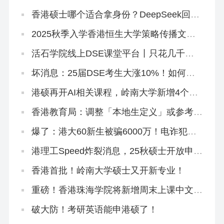
香港硕士哪个适合拿身份？DeepSeek回答
闪瞎眼…
2025秋季入学香港恒生大学策略传播文学
硕士正在招生
活石学院线上DSE课堂平台丨只花几千
块，就能买下500万独家研发课程！
坏消息：25届DSE考生大涨10%！如何快
速提分秒变尖子生？
港硕再开AI相关课程，岭南大学新增4个专
业
香港教育局：调整「本地生定义」或参考海
外大学，从学费和招生群体下手
爆了：港大60新生被骗6000万！电诈犯专
挑内地生下手！
港理工Speed炸裂消息，25秋硕士开放申
请！这个专业周末上课免语言申请！
香港首批！岭南大学硕士又开新专业！
重磅！香港珠海学院将新增周末上课中文硕
士，拿身份必冲！
破大防！考研英语能申港硕了！