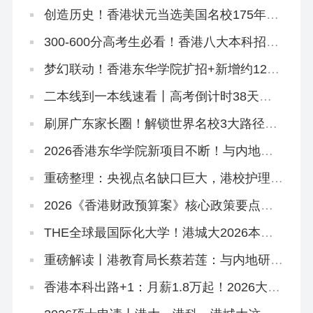
天开考！
创造历史！香港状元当选美国名校175年首
位华裔校长！
300-600分高考生必看！香港八大本科招2
万非本地生，占比27.1%远低于50%上限
梦幻联动！香港东华学院扩招+新增约120
宿位，「高考二本线同学」4年宿位稳啦！
二本线到一本线速看丨高考倒计时38天！
香港本科申请「最后窗口期」必读攻略
刷屏广东家长圈！解锁世界名校3大路径丨
香港圣道百卉书院宣讲会圆满举行！
2026香港东华学院新项目不断！与内地学
校合办「粤港护理专班」，开全港首个自资
「护理学哲学博士」
重磅整理：央视点名缺口巨大，港校护理本
硕高级文凭全路径一网打尽！
2026《香港财政预算案》核心政策要点解
读
THE全球最国际化大学！港城大2026本科
招生中！内地高考生申请6月11日截止！
重磅解读丨港教育局长蔡若莲：与内地研国
际版DSE
香港本科出路+1：月薪1.8万起！2026大湾
区青年就业计划启动！