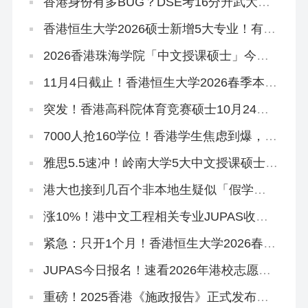
香港身份有多BUG？DSE考16分升武大本
科，均分80港三硕士稳了
香港恒生大学2026硕士新增5大专业！有中
文授课，可拿香港身份
2026香港珠海学院「中文授课硕士」今日
开申！拿身份速抢~
11月4日截止！香港恒生大学2026春季本科
末班车
突发！香港高科院体育竞赛硕士10月24日
提前截止！
7000人抢160学位！香港学生焦虑到爆，港
宝爸妈破大防…
雅思5.5速冲！岭南大学5大中文授课硕士开
申！
港大也接到几百个非本地生疑似「假学
历」！港校、警方、教育局严打！
涨10%！港中文工程相关专业JUPAS收分
中位数上升！
紧急：只开1个月！香港恒生大学2026春季
本科正在招生
JUPAS今日报名！速看2026年港校志愿填
报攻略
重磅！2025香港《施政报告》正式发布，