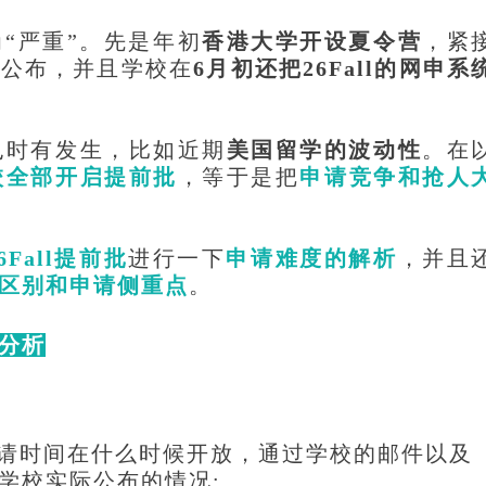
为
“严重”。先是年初
香港大学开设夏令营
，紧
前公布，并且学校在
6月初还把26Fall的网申系
也时有发生，比如近期
美国留学的波动性
。在
校全部开启提前批
，等于是把
申请竞争和抢人
6Fall提前批
进行一下
申请难度的解析
，并且
区别和申请侧重点
。
度分析
的申请时间在什么时候开放，通过学校的邮件以及
学校实际公布的情况: