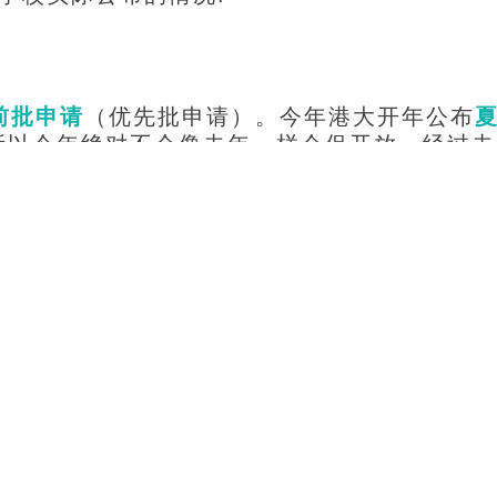
前批申请
（优先批申请）。今年港大开年公布
所以今年绝对不会像去年一样仓促开放。经过去
成熟。
材料递交
的环节，虽然目前只是材料上的提
节，也不好说，因为目前申请量激增的情况
色
，学校不得不采取新的方式筛选。
专业介绍中，
已经透露今年的商学院提前批会
可能会在
6月中下旬开放。相比于香港大学、香
批传统近几年一直都有，相对来说更加成熟。