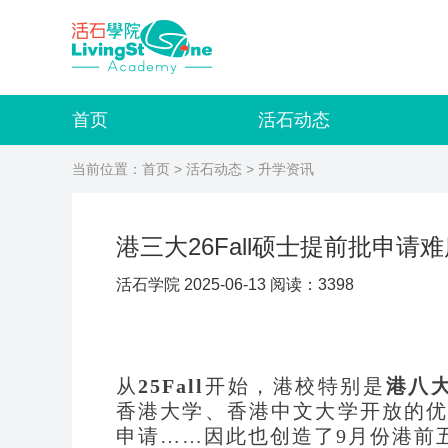
首页
活石动态
当前位置：
首页
>
活石动态
> 升学资讯
港三大26Fall硕士提前批申请
活石学院 2025-06-13 阅读：3398
从
25Fall
开始，港校特别是
港八
香港大学、香港中文大学开放的
申请……因此也创造了9月份港前