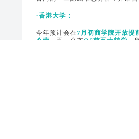
·香港大学：
今年预计会在
7月初商学院开放提
令营
，五一公布
QS前五十转学
，
年，今年港大提前批的开放会更加
另外，港大商学院新增了
视频面试
交，但以后会不会改成线上面试环
下，
学生的硬、软件背景都相当出
·香港中文大学：
在今年香港中文大学的网申系统和
在
6月
，结合目前的时间来看，很
港科技大学，香港中文大学的提前
而且就申请难度而言，更加友好。