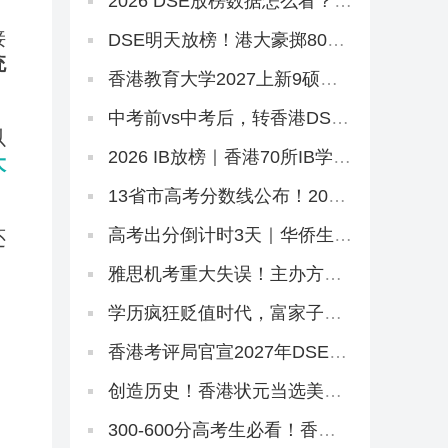
2026 DSE放榜数据怎么看？别
只看状元！副学士这条路先码
接
住
DSE明天放榜！港大豪掷8000
万抢人，够不到港八还有这条
统
隐藏路径
香港教育大学2027上新9硕，8
个中文授课！免英语+首届，
7.2已开2个（仅MGM要雅思）
中考前vs中考后，转香港DSE
的最佳时机是什么时候？
以
2026 IB放榜｜香港70所IB学校
大
盘点，状元出自哪几家？
13省市高考分数线公布！2026
本科线、特控线普降，今年上
大学更容易了？
高考出分倒计时3天｜华侨生分
还
数线已出，聪明的家长在悄悄
铺后路
雅思机考重大失误！主办方被
罚800万，影响超6.2万考生
学历疯狂贬值时代，富家子弟
拿港本文凭毫无意义！
香港考评局官宣2027年DSE时
间表！提前2天开考！
创造历史！香港状元当选美国
名校175年首位华裔校长！
300-600分高考生必看！香港