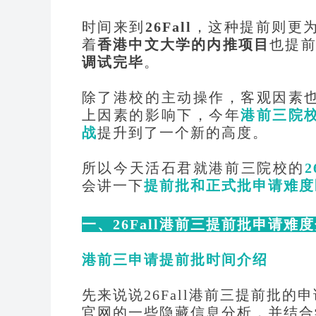
时间来到
26Fall
，这种提前则更
着
香港中文大学的内推项目
也提
调试完毕
。
除了港校的主动操作，客观因素
上因素的影响下，今年
港前三院
战
提升到了一个新的高度。
所以今天活石君就港前三院校的
2
会讲一下
提前批和正式批申请难度
一、
26Fall港前三提前批申请难
港前三申请提前批时间介绍
先来说说
26Fall港前三提前批
官网的一些隐藏信息分析，并结合