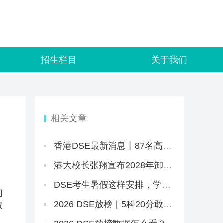
招生栏目
关于我们
相关文章
香港DSE最新消息丨87名高才
告教育局败诉+8.5JUPAS放榜
+8.12公布复核结果+25所自资
港大校长张翔宣布2028年卸
院校仍可报名
任，未来两年港大招生会变
吗？
DSE考生暑假这样安排，学习
的
效率直接翻倍
放
2026 DSE放榜｜5科20分敢冲
港三大？67个20-29分专业+中
游Band A排位思路