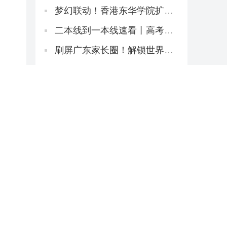
八大本科招2万非本地生，占比
27.1%远低于50%上限
梦幻联动！香港东华学院扩招
+新增约120宿位，「高考二本
线同学」4年宿位稳啦！
二本线到一本线速看丨高考倒
计时38天！香港本科申请「最
后窗口期」必读攻略
刷屏广东家长圈！解锁世界名
夏
校3大路径丨香港圣道百卉书院
宣讲会圆满举行！
2026香港东华学院新项目不
断！与内地学校合办「粤港护
理专班」，开全港首个自资
重磅整理：央视点名缺口巨
「护理学哲学博士」
大，港校护理本硕高级文凭全
路径一网打尽！
港大上海校区启用！本硕项目
掐尖选拔学霸
2026《香港财政预算案》核心
政策要点解读
THE全球最国际化大学！港城
大2026本科招生中！内地高考
生申请6月11日截止！
重磅解读丨港教育局长蔡若
莲：与内地研国际版DSE
香港本科出路+1：月薪1.8万
起！2026大湾区青年就业计划
启动！
2026硕士申请丨港大、港科、
港城大这些专业申请延期啦！