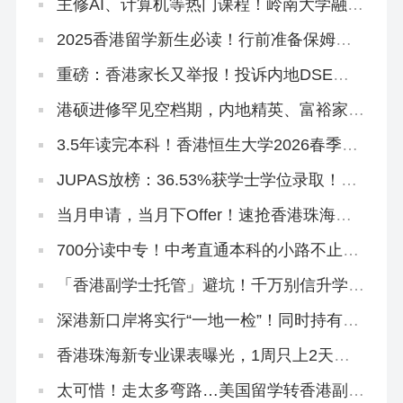
主修AI、计算机等热门课程！岭南大学融合
科技理学硕士，2026春季入学正在招生！
2025香港留学新生必读！行前准备保姆级
清单来啦~
重磅：香港家长又举报！投诉内地DSE自
修生资格造假、挤占JUPAS名额致滑档严
重
港硕进修罕见空档期，内地精英、富裕家长
拿身份绝佳时机！
3.5年读完本科！香港恒生大学2026春季入
学10月开申！拯救二本线复读生在读生！
JUPAS放榜：36.53%获学士学位录取！附
查结果、交留位费、注册流程
当月申请，当月下Offer！速抢香港珠海学
院2026秋季&春季硕士~
700分读中专！中考直通本科的小路不止一
条
「香港副学士托管」避坑！千万别信升学承
诺和保证！
深港新口岸将实行“一地一检”！同时持有香
港身份和内地户口成为过去时？
香港珠海新专业课表曝光，1周只上2天
课！免英语申请！
太可惜！走太多弯路…美国留学转香港副学