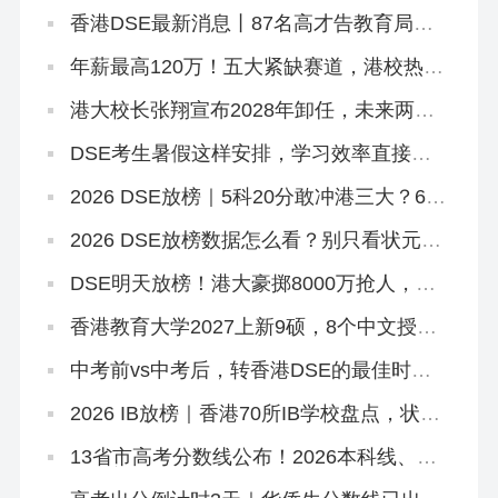
件
香港DSE最新消息丨87名高才告教育局败
诉+8.5JUPAS放榜+8.12公布复核结果+25
所自资院校仍可报名
年薪最高120万！五大紧缺赛道，港校热门
本硕刚好匹配
港大校长张翔宣布2028年卸任，未来两年
港大招生会变吗？
DSE考生暑假这样安排，学习效率直接翻
倍
2026 DSE放榜｜5科20分敢冲港三大？67
个20-29分专业+中游Band A排位思路
2026 DSE放榜数据怎么看？别只看状元！
副学士这条路先码住
DSE明天放榜！港大豪掷8000万抢人，够
不到港八还有这条隐藏路径
香港教育大学2027上新9硕，8个中文授
课！免英语+首届，7.2已开2个（仅MGM要
雅思）
中考前vs中考后，转香港DSE的最佳时机
是什么时候？
2026 IB放榜｜香港70所IB学校盘点，状元
出自哪几家？
13省市高考分数线公布！2026本科线、特
控线普降，今年上大学更容易了？