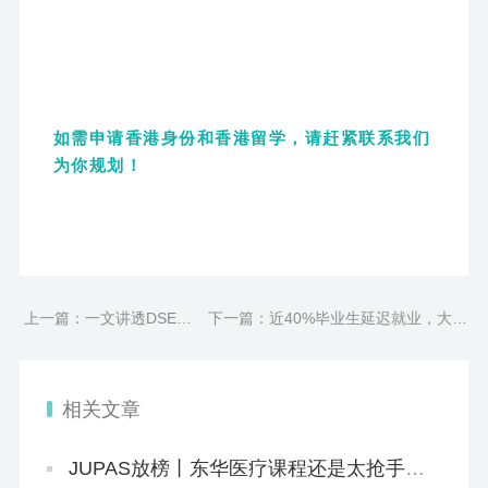
如需申请香港身份和香港留学，请赶紧联系我们
为你规划！
上一篇：一文讲透DSE理
下一篇：近40%毕业生延迟就业，大多
科、文科、商科到底怎么
想要考研考公，如何在卷学历大军中突
选？
围？
相关文章
JUPAS放榜丨东华医疗课程还是太抢手！
系统“忙中出错”，给1.1万学生误发录取邮