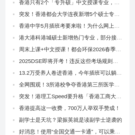
香港只有2个「专升硕」中文授课专业，拿
身份必冲！
突发！香港都会大学连夜新增5个硕士专
业，有中文授课，大专可申
香港中学5月插班考要来啦！为什么网上搜
不到有价值的资料？
港大港科港城硕士新增热门专业，部分接受
英语六级！
周末上课+中文授课！都会环保2026春季入
学4.1开放申请
2025DSE即将开考！违反这些考场规则，
直接扣分！
13.2万受养人卷进香港，今年插班可以躺平
了！
全网围观！3所港校争夺香港第三所医学
院！
突发！港理工Speed要升格「香港工商大
学」？本部出面澄清！
香港提高这一收费，700万人举双手赞成！
副学士是天坑？梁振英就是读副学士逆袭的
好消息！使用“全国交通一卡通”，可以乘坐