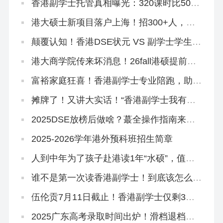
香港副学士托管真相曝光：320课时比500
课时差？
港大硕士新项目落户上海！招300+人，年
底开申！
颠覆认知！香港DSE状元 VS 副学士学生，
到底差在哪里？
港大商学院传来坏消息！26fall港硕提前批
好卷啊…
富裕家庭狂喜！香港副学士专业陪跑，助力
孩子跳进QS100大学~
摊牌了！又讲大实话！“香港副学士我有话
要说”
2025DSE放榜后做啥？蕞全操作指南来
了！
2025-2026学年港外预科班招生简章
人到中年为了孩子赴港读1年“水硕”，值
吗？
谁不是第一次读香港副学士！到底该怎么拿
到GPA满分啊？！
伍伦贡7月11日截止！香港副学士仅剩3所
院校可申！
2025广东高考录取时间出炉！滑档退档调