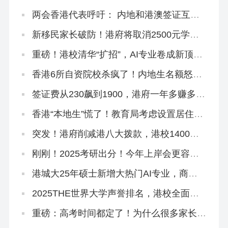
巧来啦！
两会香港代表呼吁： 内地和港澳签证互
通！
新移民家长破防！港府将取消2500元学生
津贴，还有其他学生津贴吗？
重磅！港校清华“扩招”，AI专业卷成新顶
流！
香港6所自资院校杀疯了！内地生名额怒扩
40%，速冲上岸！
签证费从230飙到1900，港府一年多赚多
少？
香港“本地生”慌了！教育局考虑设置居住年
限门槛！
突发！港府削减港八大拨款，港校1400亿
储备能应付吗？
刚刚！2025考研出分！今年上岸会更容易
吗？
港城大25年硕士新增大热门AI专业，商科
+接受六级+5万奖学金！
2025THE世界大学声誉排名，港校全面提
升！
重磅：高考时间都定了！为什么很多家长还
在犹豫要不要转香港？