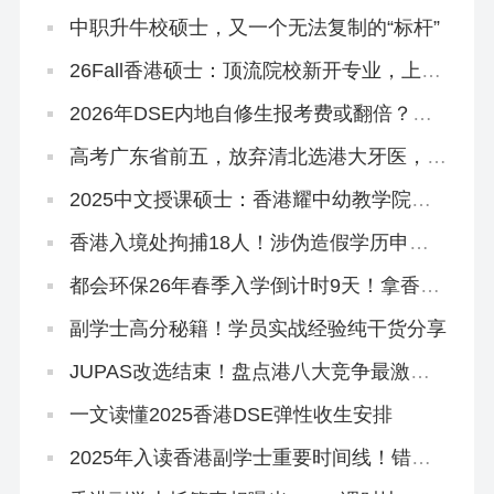
士，拒掉都大，被港专录取
中职升牛校硕士，又一个无法复制的“标杆”
26Fall香港硕士：顶流院校新开专业，上岸
概率更大！
2026年DSE内地自修生报考费或翻倍？终
于知道香港插班的好处！
高考广东省前五，放弃清北选港大牙医，获
得168万奖学金
2025中文授课硕士：香港耀中幼教学院还
在开放申请！
香港入境处拘捕18人！涉伪造假学历申
「高才通」！
都会环保26年春季入学倒计时9天！拿香港
身份必冲！
副学士高分秘籍！学员实战经验纯干货分享
JUPAS改选结束！盘点港八大竞争最激烈
专业，最多51人争1个学位
一文读懂2025香港DSE弹性收生安排
2025年入读香港副学士重要时间线！错过
影响升本科！