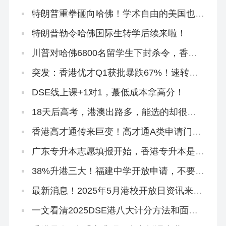
实施！
特朗普重拳砸向哈佛！学术自由的美国也怕
被偷师
特朗普勒令哈佛国际生转学后续来啦！
川普对哈佛6800名留学生下封杀令，香港
正在接盘！
突发：香港优才Q1获批暴跌67%！速转珠
海学院进修拿身份！
DSE线上课+1对1，蕞低成本拿高分！
18天后高考，港澳出路多，能选的却很
少！
香港高才通传来巨变！高才通A类申请门槛
再提高！
广东专升本志愿填报开始，香港专升本是必
填平行志愿！
38%升港三大！福建中学开放申请，不要相
信任何秘诀！
最新消息！2025年5月港校开放日资讯来
啦!
一文看清2025DSE港八大计分方法和面试
要求