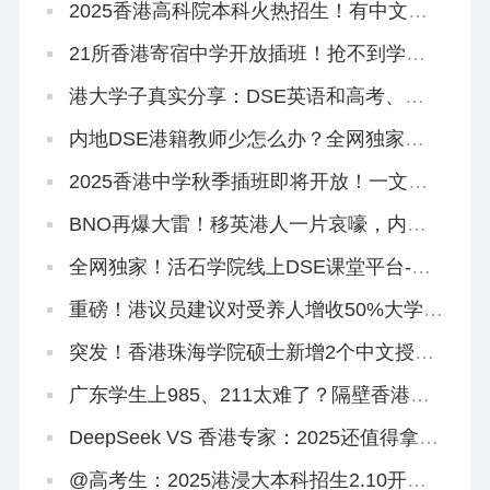
2025香港高科院本科火热招生！有中文授
课，高考本科线可报
21所香港寄宿中学开放插班！抢不到学位
宿位怎么办？
港大学子真实分享：DSE英语和高考、雅
思英语的区别是什么？如何提升？
内地DSE港籍教师少怎么办？全网独家线
上DSE课程助你斩获5**
2025香港中学秋季插班即将开放！一文读
懂申请流程和时间线
BNO再爆大雷！移英港人一片哀嚎，内地
人才移港大赚！
全网独家！活石学院线上DSE课堂平台-语
文试听课
重磅！港议员建议对受养人增收50%大学学
费，香港身份会凉凉吗？
突发！香港珠海学院硕士新增2个中文授课
专业
广东学生上985、211太难了？隔壁香港欢
迎你！
DeepSeek VS 香港专家：2025还值得拿香
港身份吗？
@高考生：2025港浸大本科招生2.10开