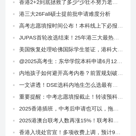
香港2+2到底拯救了多少“少壮不努力老大
徒伤悲”的浪子
港三大26Fall硕士提前批申请难度分析
高考志愿填报时间公布！本科线上下必报香
港2+2本科！
JUPAS首轮改选结束！25年港三大最热专
业盘点来啦
美国恢复处理哈佛国际学生签证，港科大录
取两名哈佛学生！
@2025高考生：东华学院本科申请6月12日
截止！
内地孩子如何避开高考内卷？前置规划破
局，仅需这六步！
一文讲透！DSE选科内地生怎么选最有优
势？
重要提醒：中考志愿填报截止！转读预科班
「免试」直通本科
2025香港插班，中考后申请也可以，拖到
明年都没关系！
2025港澳台联考人数再涨15%！联考和
DSE到底怎么选？
香港入境处官宣！多项收费上调，预计9月