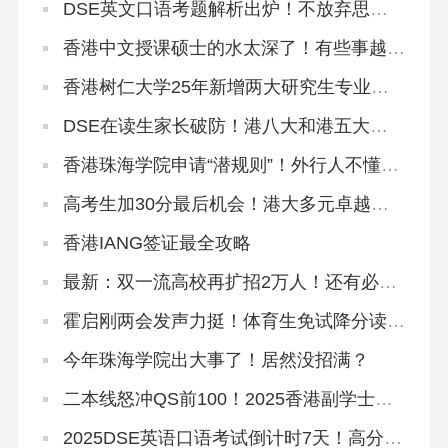
DSE英文口语考题解析出炉！不放弃思考
主动权才能拿高分！
香港中文授课硕士的水太深了！有些事越早
知道越好…（纯原创良心攻略）
香港树仁大学25年新增两大研究生专业，
官方宣讲来了！
DSE在读生家长破防！港八大和港五大只
差一个香港身份！
香港珠海学院申请“潜规则”！外行人不懂，
中介不会告诉你！
高考生加30分最后机会！港大多元卓越入
学计划3.21截止！
香港IANG签证最全攻略
最新：双一流高校再扩招2万人！还有必要
申请港校吗？
霍启刚两会发声力挺！体育生免试降分读港
八大迟早要火！
今年珠海学院出大事了！居然没招满？
二本线怒冲QS前100！2025香港副学士骚
操作！
2025DSE英语口语考试倒计时7天！高分技