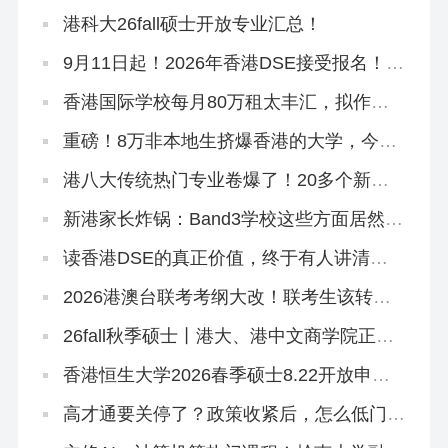
群跻身全球TOP1
港科大26fall硕士开放专业汇总！
9月11日起！2026年香港DSE接受报名！考
评局：严格执行考试规则
香港国际学校每月80万租太丰汇，拟作中
学部校舍
重磅！8万非本地生挤爆香港的大学，今年
早轮申请必争
港八大传统热门专业卷爆了！20多个新增
专业或成香饽饽
新港家长炸锅：Band3学校这些方面居然比
Band2吃香？
读香港DSE的真正价值，终于有人讲清楚
了！名校升学率只是冰山一角！
2026港澳台联考考纲大改！联考生该转
DSE赛道吗？
26fall秋季硕士丨港大、港中文商学院正式
批开放申请！最早10月3日截止
香港恒生大学2026春季硕士8.22开放申
请！有中文授课
高才通要关停了？政策收紧后，怎么低门槛
拿香港身份？