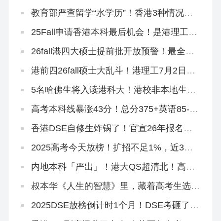
剂的同学，还可以读香港本科
教育部严查留学“水学历”！香港3种情况不
能做认证！
25Fall申请香港本科最后机会！是港理工给
的？
26fall港四大硕士提前批开放预警！最全专
业汇总来啦！
港前四26fall硕士大乱斗！港理工7月2日全
部开放！全部！
5名哈佛生将入读港科大！港校非本地生申
请量集体狂飙！
高考本科线暴涨43分！总分375+英语85-，
不想进社会碰壁，速冲香港八大！
香港DSE自修生炸锅了！官宣26年报名资
格收紧！
2025高考今天放榜！扩招不足1%，近3年
高考本科率不足40%，读本科还有什么办
法？
内地本科「严出」！港大QS超清北！高考
本科线速转香港留学！
叔本华《人生的智慧》里，藏着高考生选专
业的终极答案！
2025DSE放榜倒计时1个月！DSE考砸了有
哪些保底方案？