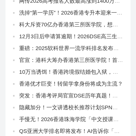
网传2026高考报名人数最高涨到1400万！
谈这个数据没有意义！
洗掉“第一学历”！2026香港专升本迎来一大
波新专业！
科大斥资70亿办香港第三所医学院，想申
请怎么做准备？
12月3日后申请算逾期！2026DSE高三生、
复读生冲刺港八大考前必读秘籍！
重磅：2025软科世界一流学科排名发布，
港理工揽3个第1，港校多专业进入世界前
10
官宣：港科大筹办香港第三所医学院！首年
学额50个，2028年入学
10万当诱饵！香港跨境假结婚包入狱，拿
身份真不用这么拼！
香港优才巨变！转留学拿身份将成为主流？
突发：香港考评局官宣DSE历年真题！正
版《试题专辑》资料在这里！
隐藏加分！一文讲透校长推荐计划SPN，
文末领取学友社最新版《中六升学指南》
手慢无！2026香港珠海学院「中文授课硕
士」新增专业，可拿身份！
QS亚洲大学排名即将发布！AI告诉你「喜