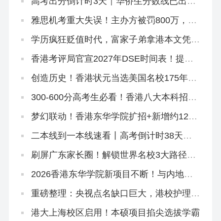
高考出分倒计时3天｜华侨生分数线已出，
聪明的家长在悄悄铺后路
雅思机考重大失误！主办方被罚800万，影
响超6.2万考生
学历疯狂贬值时代，富家子弟拿港本文凭毫
无意义！
香港考评局官宣2027年DSE时间表！提前2
天开考！
创造历史！香港状元当选美国名校175年首
位华裔校长！
300-600分高考生必看！香港八大本科招2
万非本地生，占比27.1%远低于50%上限
梦幻联动！香港东华学院扩招+新增约120
宿位，「高考二本线同学」4年宿位稳啦！
二本线到一本线速看丨高考倒计时38天！
香港本科申请「最后窗口期」必读攻略
刷屏广东家长圈！解锁世界名校3大路径丨
香港圣道百卉书院宣讲会圆满举行！
2026香港东华学院新项目不断！与内地学
校合办「粤港护理专班」，开全港首个自资
「护理学哲学博士」
重磅整理：央视点名缺口巨大，港校护理本
硕高级文凭全路径一网打尽！
港大上海校区启用！本硕项目掐尖选拔学霸