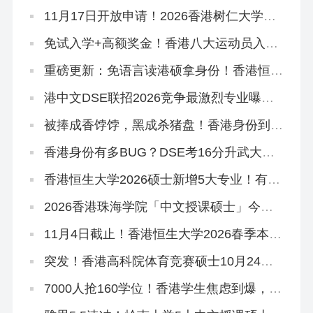
欢看大学排名是什么心理」
11月17日开放申请！2026香港树仁大学硕
士热门专业盘点
免试入学+高额奖金！香港八大运动员入学
计划全解读！
重磅更新：免语言读港硕拿身份！香港恒生
大学2026中文授课硕士3大专业盘点！
港中文DSE联招2026竞争最激烈专业曝
光！附JUPAS重要日期
被捧成香饽饽，黑成杀猪盘！香港身份到底
好不好？
香港身份有多BUG？DSE考16分升武大本
科，均分80港三硕士稳了
香港恒生大学2026硕士新增5大专业！有中
文授课，可拿香港身份
2026香港珠海学院「中文授课硕士」今日
开申！拿身份速抢~
11月4日截止！香港恒生大学2026春季本科
末班车
突发！香港高科院体育竞赛硕士10月24日
提前截止！
7000人抢160学位！香港学生焦虑到爆，港
宝爸妈破大防…