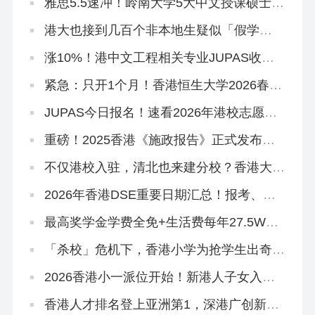
雅思5.5速冲！岭南大学5大中文授课硕士开
申！
港大也接到几百个非本地生疑似「假学
历」！港校、警方、教育局严打！
涨10%！港中文工程相关专业JUPAS收分
中位数上升！
紧急：只开1个月！香港恒生大学2026春季
本科正在招生
JUPAS今日报名！速看2026年港校志愿填
报攻略
重磅！2025香港《施政报告》正式发布，
人才引进、教育政策要点总结
不仅港校入驻，清北也来建分校？香港大学
城规划曝光！
2026年香港DSE重要日期汇总！报考、放
榜、考试时间…
最高奖学金学费全免+生活费每年27.5W！
2026香港科技大学本科「高考生申请」10
月3日开放！
「杀校」危机下，香港小学为抢学生出奇
招！教育局已介入
2026香港小一派位开始！新港人子女入学
流程、选校指南来啦！
香港人才排名登上亚洲第1，深港广创新集