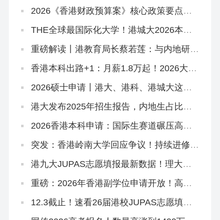
2026《香港财政预算案》核心政策要点解
读
THE全球最国际化大学！港城大2026本科
招生中！内地高考生申请6月11日截止！
重磅解读丨港教育局长蔡若莲：与内地研国
际版DSE
香港本科出路+1：月薪1.8万起！2026大湾
区青年就业计划启动！
2026硕士申请丨港大、港科、港城大这些
专业申请延期啦！
港大发布2025年招生报告，内地生占比飙
到83.6%！
‌2026香港本科申请：国际生赛道碾压高考
和DSE？
突发：香港岭南大学回应争议！持续进修学
院副学位，2627学年或之前由岭大颁授！
港九大JUPAS志愿填报最新数据！理大护
理2000人报，岭大一专业49人争一位
重磅：2026年香港副学位申请开放！高考
375分杀进港八大！
12.3截止！速看26届港校JUPAS志愿填报
攻略~