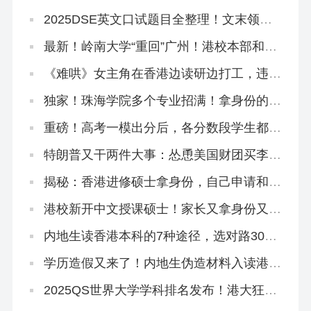
香港地铁了
2025DSE英文口试题目全整理！文末领资
料
最新！岭南大学“重回”广州！港校本部和分
部区别在哪？
《难哄》女主角在香港边读研边打工，违
法！
独家！珠海学院多个专业招满！拿身份的来
不及了！
重磅！高考一模出分后，各分数段学生都有
哪些出路？
特朗普又干两件大事：怂恿美国财团买李嘉
诚的港口，想方设法禁止中国人留学
揭秘：香港进修硕士拿身份，自己申请和找
中介有什么区别？
港校新开中文授课硕士！家长又拿身份又学
教育圣经！
内地生读香港本科的7种途径，选对路300
分照样读名校！
学历造假又来了！内地生伪造材料入读港中
大被判囚3个月！
2025QS世界大学学科排名发布！港大狂揽
4个全球前10、33个全港第1！