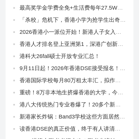
榜、考试时间…
最高奖学金学费全免+生活费每年27.5W！
2026香港科技大学本科「高考生申请」10
月3日开放！
「杀校」危机下，香港小学为抢学生出奇
招！教育局已介入
2026香港小一派位开始！新港人子女入学
流程、选校指南来啦！
香港人才排名登上亚洲第1，深港广创新集
群跻身全球TOP1
港科大26fall硕士开放专业汇总！
9月11日起！2026年香港DSE接受报名！考
评局：严格执行考试规则
香港国际学校每月80万租太丰汇，拟作中
学部校舍
重磅！8万非本地生挤爆香港的大学，今年
早轮申请必争
港八大传统热门专业卷爆了！20多个新增
专业或成香饽饽
新港家长炸锅：Band3学校这些方面居然比
Band2吃香？
读香港DSE的真正价值，终于有人讲清楚
了！名校升学率只是冰山一角！