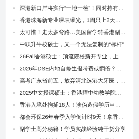
诺和保证！
深港新口岸将实行“一地一检”！同时持有香
港身份和内地户口成为过去时？
香港珠海新专业课表曝光，1周只上2天
课！免英语申请！
太可惜！走太多弯路…美国留学转香港副学
士，拒掉都大，被港专录取
中职升牛校硕士，又一个无法复制的“标杆”
26Fall香港硕士：顶流院校新开专业，上岸
概率更大！
2026年DSE内地自修生报考费或翻倍？终
于知道香港插班的好处！
高考广东省前五，放弃清北选港大牙医，获
得168万奖学金
2025中文授课硕士：香港耀中幼教学院还
在开放申请！
香港入境处拘捕18人！涉伪造假学历申
「高才通」！
都会环保26年春季入学倒计时9天！拿香港
身份必冲！
副学士高分秘籍！学员实战经验纯干货分享