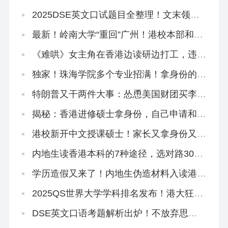
香港地铁了
2025DSE英文口试题目全整理！文末领资
料
最新！岭南大学“重回”广州！港校本部和分
部区别在哪？
《难哄》女主角在香港边读研边打工，违
法！
独家！珠海学院多个专业招满！拿身份的来
不及了！
特朗普又干两件大事：怂恿美国财团买李嘉
诚的港口，想方设法禁止中国人留学
揭秘：香港进修硕士拿身份，自己申请和找
中介有什么区别？
港校新开中文授课硕士！家长又拿身份又学
教育圣经！
内地生读香港本科的7种途径，选对路300
分照样读名校！
学历造假又来了！内地生伪造材料入读港中
大被判囚3个月！
2025QS世界大学学科排名发布！港大狂揽
4个全球前10、33个全港第1！
DSE英文口语考题解析出炉！不放弃思考
主动权才能拿高分！