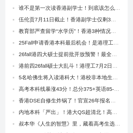
吗？
谁不是第一次读香港副学士！到底该怎么拿
到GPA满分啊？！
伍伦贡7月11日截止！香港副学士仅剩3所
院校可申！
教育部严查留学“水学历”！香港3种情况不
能做认证！
25Fall申请香港本科最后机会！是港理工给
的？
26fall港四大硕士提前批开放预警！最全专
业汇总来啦！
港前四26fall硕士大乱斗！港理工7月2日全
部开放！全部！
5名哈佛生将入读港科大！港校非本地生申
请量集体狂飙！
高考本科线暴涨43分！总分375+英语85-，
不想进社会碰壁，速冲香港八大！
香港DSE自修生炸锅了！官宣26年报名资
格收紧！
内地本科「严出」！港大QS超清北！高考
本科线速转香港留学！
叔本华《人生的智慧》里，藏着高考生选专
业的终极答案！