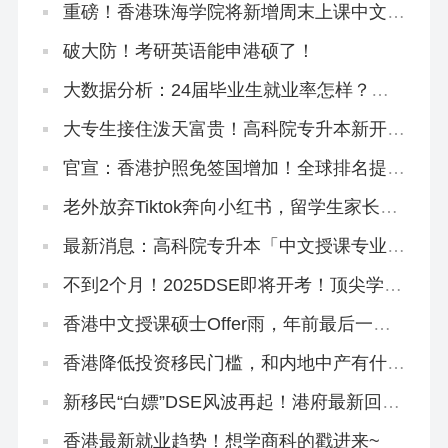
重磅！香港珠海学院将新增周末上课中文硕
士，拿身份必冲！
破大防！考研英语能申港硕了！
大数据分析：24届毕业生就业率怎样？哪
些专业就业吃香？
大专生接住泼天富贵！高科院专升本新开3
大中文授课专业
官宣：香港护照免签国增加！全球排名提
升！
老外放弃Tiktok奔向小红书，留学生家长从
一个养猪场扎进另一个养猪场
最新消息：高科院专升本「中文授课专业」
修课方向大揭秘
不到2个月！2025DSE即将开考！顶尖学霸
怎么冲刺？
香港中文授课硕士Offer雨，年前最后一波
快来抢！
香港降低投资移民门槛，和内地中产有什么
关系？
新移民“白嫖”DSE风波再起！港府最新回
应！
香港最新就业趋势！想学商科的戳进来~