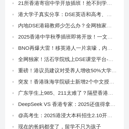
21所香港寄宿中学开放插班！抢不到学位
宿位怎么办？
港大学子真实分享：DSE英语和高考、雅
思英语的区别是什么？如何提升？
内地DSE港籍教师少怎么办？全网独家线
上DSE课程助你斩获5**
2025香港中学秋季插班即将开放！一文读
懂申请流程和时间线
BNO再爆大雷！移英港人一片哀嚎，内地
人才移港大赚！
全网独家！活石学院线上DSE课堂平台-语
文试听课
重磅！港议员建议对受养人增收50%大学学
费，香港身份会凉凉吗？
突发！香港珠海学院硕士新增2个中文授课
专业
广东学生上985、211太难了？隔壁香港欢
迎你！
DeepSeek VS 香港专家：2025还值得拿香
港身份吗？
@高考生：2025港浸大本科招生2.10开
启！有些事DeepSeek不会告诉你
现在的爸妈都变了，留学不只为孩子