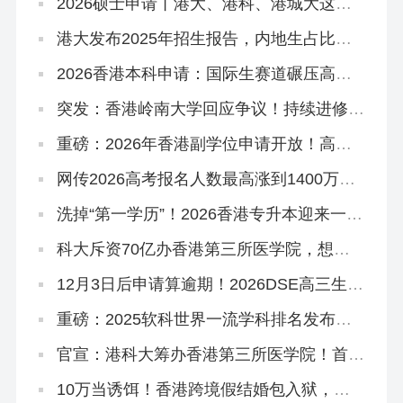
2026硕士申请丨港大、港科、港城大这些
专业申请延期啦！
港大发布2025年招生报告，内地生占比飙
到83.6%！
‌2026香港本科申请：国际生赛道碾压高考
和DSE？
突发：香港岭南大学回应争议！持续进修学
院副学位，2627学年或之前由岭大颁授！
重磅：2026年香港副学位申请开放！高考
375分杀进港八大！
网传2026高考报名人数最高涨到1400万！
谈这个数据没有意义！
洗掉“第一学历”！2026香港专升本迎来一大
波新专业！
科大斥资70亿办香港第三所医学院，想申
请怎么做准备？
12月3日后申请算逾期！2026DSE高三生、
复读生冲刺港八大考前必读秘籍！
重磅：2025软科世界一流学科排名发布，
港理工揽3个第1，港校多专业进入世界前
10
官宣：港科大筹办香港第三所医学院！首年
学额50个，2028年入学
10万当诱饵！香港跨境假结婚包入狱，拿