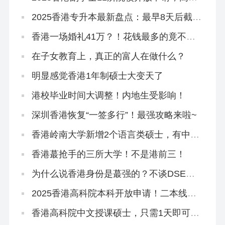
400分也能读港八大！
2025香港专升本最新盘点：最早8天后截
止！内地大专家长也能拿香港身份
香港一场婚礼41万？！花钱最多的竟不是
彩礼！
在子女教育上，真正的富人在做什么？
明显感觉香港1年制硕士大变天了
港校毕业时间大调整！内地生受影响！
深圳香港恢复“一签多行”！最强攻略来啦~
香港岭南大学新增2个语言类硕士，有中文
授课专业！
香港蕞抢手的三所大学！不是港前三！
为什么说香港身份是蕞强的？不谈DSE和
华侨生联考！
2025香港高科院本科开放申请！二本线上
高考生速速报名
香港高科院中文授课硕士，只需1天即可下
Offer！