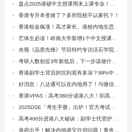
盘点2025港硕中文授课周末上课专业！工
作、学历、身份一举三得！
香港专升本变难了？多所院校不认家托？！
香港租金疯涨！高才家长、港校内地生恐慌
抢购...
艺体生必读！岭南大学新增1个中文授课硕
士，下设3大方向
央视《品质先锋》节目特约专访活石学院及
香港青舍
考研人数创近3年新低后，下一步该做什
么？
香港副学士背后的坑到底有多深？99%中介
不会跟你说的套路！
好消息：八达通可以在内地用了！与微信互
通！
香港VPAS：高考380分读港八大！职高中
专大专拿身份！
2025DSE「考生手册」出炉！官方考试安
排重点都在这啦！
高考400分进港八大秘诀：副学士托管护
航，升本升硕稳了！
港府出手！解决内地港宝住宿问题！青舍上