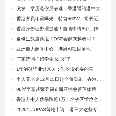
新闻了
突发：学历造假后潜逃，香港通缉港中大内
地生！
香港官员年薪曝光！特首563W，司长近
500W…
香港身份证办理提速！自助申请5个工作日
拿证！
自修生数量暴涨！DSE会越来越卷吗？
亚洲最大超算中心！港府AI项目落地！
广东选调把留学生“团灭”了
1年港硕毕业过来人：别吃没必要的苦
个人养老金12月15日起全面实施，香港是
怎么养老的？
96岁李嘉诚荣登福布斯亚洲慈善英雄榜
香港升中人数暴跌近1万！名校区学位空
缺，内地港宝插班机会来啦！
2025年JUPAS首轮申请：港三大这些专业
最多人报！