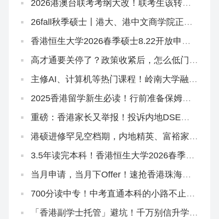
2026港澳台联考考纲大改！联考生该转
DSE赛道吗？
26fall秋季硕士丨港大、港中文商学院正式
批开放申请！最早10月3日截止
香港恒生大学2026春季硕士8.22开放申
请！有中文授课
高才通要关停了？政策收紧后，怎么低门槛
拿香港身份？
主修AI、计算机等热门课程！岭南大学融合
科技理学硕士，2026春季入学正在招生！
2025香港留学新生必读！行前准备保姆级
清单来啦~
重磅：香港家长又举报！投诉内地DSE自
修生资格造假、挤占JUPAS名额致滑档严
重
港硕进修罕见空档期，内地精英、富裕家长
拿身份绝佳时机！
3.5年读完本科！香港恒生大学2026春季入
学10月开申！拯救二本线复读生在读生！
当月申请，当月下Offer！速抢香港珠海学
院2026秋季&春季硕士~
700分读中专！中考直通本科的小路不止一
条
「香港副学士托管」避坑！千万别信升学承