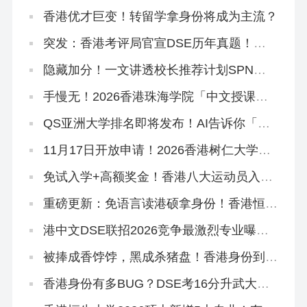
身份真不用这么拼！
香港优才巨变！转留学拿身份将成为主流？
突发：香港考评局官宣DSE历年真题！正
版《试题专辑》资料在这里！
隐藏加分！一文讲透校长推荐计划SPN，
文末领取学友社最新版《中六升学指南》
手慢无！2026香港珠海学院「中文授课硕
士」新增专业，可拿身份！
QS亚洲大学排名即将发布！AI告诉你「喜
欢看大学排名是什么心理」
11月17日开放申请！2026香港树仁大学硕
士热门专业盘点
免试入学+高额奖金！香港八大运动员入学
计划全解读！
重磅更新：免语言读港硕拿身份！香港恒生
大学2026中文授课硕士3大专业盘点！
港中文DSE联招2026竞争最激烈专业曝
光！附JUPAS重要日期
被捧成香饽饽，黑成杀猪盘！香港身份到底
好不好？
香港身份有多BUG？DSE考16分升武大本
科，均分80港三硕士稳了