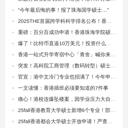
首个家办硕士课程！
“今年最后悔的事！报了珠海国学硕士…”
2025THE首届跨学科科学排名公布！香港5
所大学上榜！
重磅：百分百成功申请！香港珠海学院硕士
全网第一批Offer来了！
爆了！比特币直逼10万美元！投资什么比
它更稳更赚？
香港一站式升学寄宿中心「青舍」喊你来入
住！
突发！高科院工商管理（数码转型）硕士录
取Offer到手！中文授课速拿身份赶紧冲！
官宣：港中文冷门专业也招满了！今年申请
卷疯了！
一文读懂：香港插班必须要知道的7件事
痛心！港校连爆坠楼案，因学业压力大自
杀？
25fall香港教育大学硕士新增6个专业！部分
中文授课，无语言成绩可申！
25fall香港都会大学硕士开放申请！严查工
作经历，竟要劳动合同和社保证明！