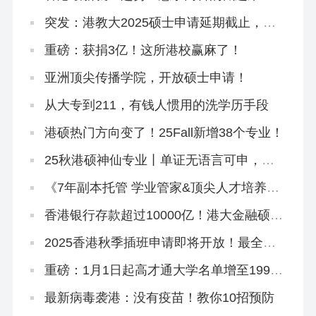
突发：港教大2025硕士申请延期截止，有
中文授课！
重磅：获捐3亿！这所港校赢麻了！
亚洲顶尖传播学院，开放硕士申请！
从大专到211，有钱人惯用的洗学历手段
港硕热门方向变了！25Fall新增38个专业！
25秋港硕神仙专业丨单证无语言可申，
1.24截止！
《7年副本托管 学业管家&顶尖人才培养计
划》招生简章
香港银行存款超过10000亿！港大金融硕士
助你跻身精英圈
2025香港秋季插班申请即将开放！最全申
请攻略来啦！
重磅：1月1日起高才通大学名单增至199
所！
最新病毒袭港：没有疫苗！教你10招预防