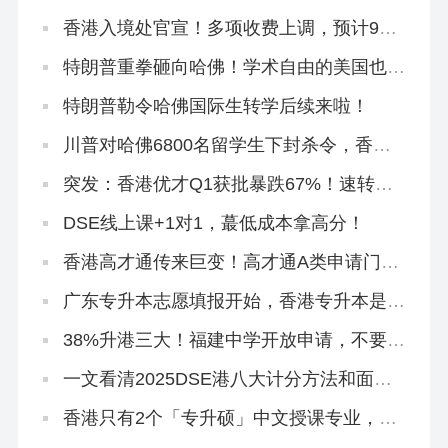
DSE到底怎么选？
香港入境处官宣！多项收费上调，预计9月
实施！
特朗普重拳砸向哈佛！学术自由的美国也怕
被偷师
特朗普勒令哈佛国际生转学后续来啦！
川普对哈佛6800名留学生下封杀令，香港
正在接盘！
突发：香港优才Q1获批暴跌67%！速转珠
海学院进修拿身份！
DSE线上课+1对1，蕞低成本拿高分！
香港高才通传来巨变！高才通A类申请门槛
再提高！
广东专升本志愿填报开始，香港专升本是必
填平行志愿！
38%升港三大！福建中学开放申请，不要相
信任何秘诀！
一文看清2025DSE港八大计分方法和面试
要求
香港只有2个「专升硕」中文授课专业，拿
身份必冲！