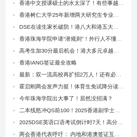
香港中文授课硕士的水太深了！有些事越早
知道越好…（纯原创良心攻略）
香港树仁大学25年新增两大研究生专业，
官方宣讲来了！
DSE在读生家长破防！港八大和港五大只
差一个香港身份！
香港珠海学院申请“潜规则”！外行人不懂，
中介不会告诉你！
高考生加30分最后机会！港大多元卓越入
学计划3.21截止！
香港IANG签证最全攻略
最新：双一流高校再扩招2万人！还有必要
申请港校吗？
霍启刚两会发声力挺！体育生免试降分读港
八大迟早要火！
今年珠海学院出大事了！居然没招满？
二本线怒冲QS前100！2025香港副学士骚
操作！
2025DSE英语口语考试倒计时7天！高分技
巧来啦！
两会香港代表呼吁： 内地和港澳签证互