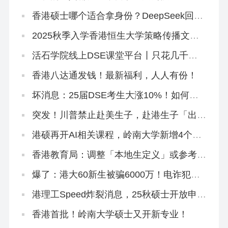
香港硕士哪个适合拿身份？DeepSeek回答
闪瞎眼…
2025秋季入学香港恒生大学策略传播文学
硕士正在招生
活石学院线上DSE课堂平台丨只花几千
块，就能买下500万独家研发课程！
香港八达通发钱！最新福利，人人有份！
坏消息：25届DSE考生大涨10%！如何快
速提分秒变尖子生？
突发！川普禁止赴美生子，赴港生子「出生
即永居」将成大热门
港硕再开AI相关课程，岭南大学新增4个专
业
香港教育局：调整「本地生定义」或参考海
外大学，从学费和招生群体下手
爆了：港大60新生被骗6000万！电诈犯专
挑内地生下手！
港理工Speed炸裂消息，25秋硕士开放申
请！这个专业周末上课免语言申请！
香港首批！岭南大学硕士又开新专业！