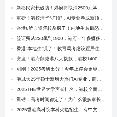
通！
新移民家长破防！港府将取消2500元学生
津贴，还有其他学生津贴吗？
重磅！港校清华“扩招”，AI专业卷成新顶
流！
香港6所自资院校杀疯了！内地生名额怒扩
40%，速冲上岸！
签证费从230飙到1900，港府一年多赚多
少？
香港“本地生”慌了！教育局考虑设置居住年
限门槛！
突发！港府削减港八大拨款，港校1400亿
储备能应付吗？
刚刚！2025考研出分！今年上岸会更容易
吗？
港城大25年硕士新增大热门AI专业，商科
+接受六级+5万奖学金！
2025THE世界大学声誉排名，港校全面提
升！
重磅：高考时间都定了！为什么很多家长还
在犹豫要不要转香港？
2025香港高科院本科火热招生！有中文授
课，高考本科线可报