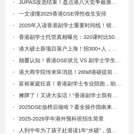
JUPAS改选结束！盘点港八大竞争最激烈
专业，最多51人争1个学位
一文读懂2025香港DSE弹性收生安排
2025年入读香港副学士重要时间线！错过
影响升本科！
香港副学士托管真相曝光：320课时比500
课时差？
港大硕士新项目落户上海！招300+人，年
底开申！
颠覆认知！香港DSE状元 VS 副学士学生，
到底差在哪里？
港大商学院传来坏消息！26fall港硕提前批
好卷啊…
富裕家庭狂喜！香港副学士专业陪跑，助力
孩子跳进QS100大学~
摊牌了！又讲大实话！“香港副学士我有话
要说”
2025DSE放榜后做啥？蕞全操作指南来
了！
2025-2026学年港外预科班招生简章
人到中年为了孩子赴港读1年“水硕”，值