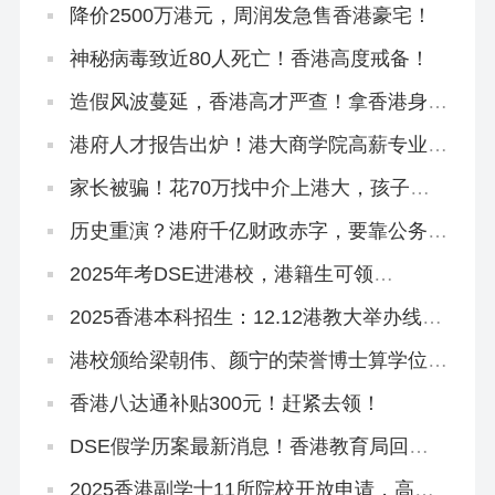
降价2500万港元，周润发急售香港豪宅！
神秘病毒致近80人死亡！香港高度戒备！
造假风波蔓延，香港高才严查！拿香港身份
更难了？
港府人才报告出炉！港大商学院高薪专业扎
堆！
家长被骗！花70万找中介上港大，孩子刚
读1年被清退！
历史重演？港府千亿财政赤字，要靠公务员
降薪填坑？！
2025年考DSE进港校，港籍生可领
100W+奖学金！
2025香港本科招生：12.12港教大举办线上
招生说明会！
港校颁给梁朝伟、颜宁的荣誉博士算学位
吗？含金量怎么样？
香港八达通补贴300元！赶紧去领！
DSE假学历案最新消息！香港教育局回
复，过去5年仅接获1宗
2025香港副学士11所院校开放申请，高考