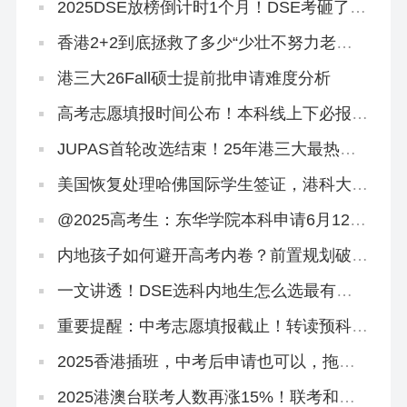
2025DSE放榜倒计时1个月！DSE考砸了有
哪些保底方案？
香港2+2到底拯救了多少“少壮不努力老大
徒伤悲”的浪子
港三大26Fall硕士提前批申请难度分析
高考志愿填报时间公布！本科线上下必报香
港2+2本科！
JUPAS首轮改选结束！25年港三大最热专
业盘点来啦
美国恢复处理哈佛国际学生签证，港科大录
取两名哈佛学生！
@2025高考生：东华学院本科申请6月12日
截止！
内地孩子如何避开高考内卷？前置规划破
局，仅需这六步！
一文讲透！DSE选科内地生怎么选最有优
势？
重要提醒：中考志愿填报截止！转读预科班
「免试」直通本科
2025香港插班，中考后申请也可以，拖到
明年都没关系！
2025港澳台联考人数再涨15%！联考和