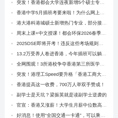
突发！香港都会大学连夜新增5个硕士专
业，有中文授课，大专可申
香港中学5月插班考要来啦！为什么网上搜
不到有价值的资料？
港大港科港城硕士新增热门专业，部分接受
英语六级！
周末上课+中文授课！都会环保2026春季入
学4.1开放申请
2025DSE即将开考！违反这些考场规则，
直接扣分！
13.2万受养人卷进香港，今年插班可以躺平
了！
全网围观！3所港校争夺香港第三所医学
院！
突发！港理工Speed要升格「香港工商大
学」？本部出面澄清！
香港提高这一收费，700万人举双手赞成！
副学士是天坑？梁振英就是读副学士逆袭的
官宣：香港又涨薪！大学生月薪中位数高达
3.1万
好消息！使用“全国交通一卡通”，可以乘坐