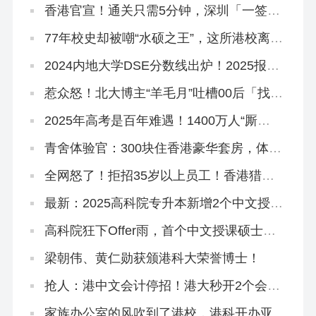
香港官宣！通关只需5分钟，深圳「一签多
行」很快会有消息
77年校史却被嘲“水硕之王”，这所港校离升
格大学不远了！
2024内地大学DSE分数线出炉！2025报读
指南请收好！
惹众怒！北大博主“羊毛月”吐槽00后「找不
到工作和网红抢饭吃」
2025年高考是百年难遇！1400万人“厮
杀”出路在哪？
青舍体验官：300块住香港豪华套房，体验
本地教育文化
全网怒了！拒招35岁以上员工！香港猎头
爆某内地大厂招聘歧视
最新：2025高科院专升本新增2个中文授课
专业！大专拿香港身份首选！
高科院狂下Offer雨，首个中文授课硕士最
后补录机会！
梁朝伟、黄仁勋获颁港科大荣誉博士！
抢人：港中文会计停招！港大秒开2个会计
专业！
家族办公室的风吹到了港校，港科开办亚洲