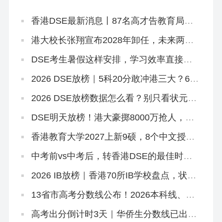
香港DSE最新消息丨87名高才告教育局败
诉+8.5JUPAS放榜+8.12公布复核结果+25
所自资院校仍可报名
港大校长张翔宣布2028年卸任，未来两年
港大招生会变吗？
DSE考生暑假这样安排，学习效率直接翻
倍
2026 DSE放榜｜5科20分敢冲港三大？67
个20-29分专业+中游Band A排位思路
2026 DSE放榜数据怎么看？别只看状元！
副学士这条路先码住
DSE明天放榜！港大豪掷8000万抢人，够
不到港八还有这条隐藏路径
香港教育大学2027上新9硕，8个中文授
课！免英语+首届，7.2已开2个（仅MGM要
雅思）
中考前vs中考后，转香港DSE的最佳时机
是什么时候？
2026 IB放榜｜香港70所IB学校盘点，状元
出自哪几家？
13省市高考分数线公布！2026本科线、特
控线普降，今年上大学更容易了？
高考出分倒计时3天｜华侨生分数线已出，