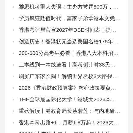
聪明的家长在悄悄铺后路
雅思机考重大失误！主办方被罚800万，影
响超6.2万考生
学历疯狂贬值时代，富家子弟拿港本文凭毫
无意义！
香港考评局官宣2027年DSE时间表！提前2
天开考！
创造历史！香港状元当选美国名校175年首
位华裔校长！
300-600分高考生必看！香港八大本科招2
万非本地生，占比27.1%远低于50%上限
二本线到一本线速看丨高考倒计时38天！
香港本科申请「最后窗口期」必读攻略
刷屏广东家长圈！解锁世界名校3大路径丨
香港圣道百卉书院宣讲会圆满举行！
2026《香港财政预算案》核心政策要点解
读
THE全球最国际化大学！港城大2026本科
招生中！内地高考生申请6月11日截止！
重磅解读丨港教育局长蔡若莲：与内地研国
际版DSE
香港本科出路+1：月薪1.8万起！2026大湾
区青年就业计划启动！