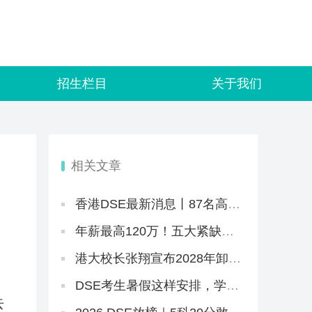
招生栏目
关于我们
相关文章
香港DSE最新消息丨87名高才
告教育局败诉+8.5JUPAS放榜
+8.12公布复核结果+25所自资
年薪最高120万！五大紧缺赛
院校仍可报名
道，港校热门本硕刚好匹配
港大校长张翔宣布2028年卸
任，未来两年港大招生会变
吗？
DSE考生暑假这样安排，学习
效率直接翻倍
去