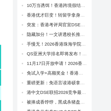
医学院！首年学额50个，2028
年入学
10万当诱饵！香港跨境假结婚
包入狱，拿身份真不用这么
拼！
香港优才巨变！转留学拿身份
将成为主流？
突发：香港考评局官宣DSE历
年真题！正版《试题专辑》资
料在这里！
隐藏加分！一文讲透校长推荐
计划SPN，文末领取学友社最
新版《中六升学指南》
手慢无！2026香港珠海学院
「中文授课硕士」新增专业，
可拿身份！
QS亚洲大学排名即将发布！AI
告诉你「喜欢看大学排名是什
么心理」
11月17日开放申请！2026香港
树仁大学硕士热门专业盘点
免试入学+高额奖金！香港八
大运动员入学计划全解读！
重磅更新：免语言读港硕拿身
份！香港恒生大学2026中文授
课硕士3大专业盘点！
港中文DSE联招2026竞争最激
烈专业曝光！附JUPAS重要日
期
被捧成香饽饽，黑成杀猪盘！
香港身份到底好不好？