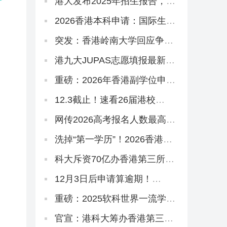
港大发布2025年招生报告，内
地生占比飙到83.6%！
‌2026香港本科申请：国际生赛
道碾压高考和DSE？
突发：香港岭南大学回应争
议！持续进修学院副学位，
2627学年或之前由岭大颁授！
港九大JUPAS志愿填报最新数
据！理大护理2000人报，岭大
一专业49人争一位
重磅：2026年香港副学位申请
开放！高考375分杀进港八
大！
12.3截止！速看26届港校
JUPAS志愿填报攻略~
网传2026高考报名人数最高涨
到1400万！谈这个数据没有意
义！
洗掉“第一学历”！2026香港专
升本迎来一大波新专业！
科大斥资70亿办香港第三所医
学院，想申请怎么做准备？
12月3日后申请算逾期！
2026DSE高三生、复读生冲刺
港八大考前必读秘籍！
重磅：2025软科世界一流学科
排名发布，港理工揽3个第1，
港校多专业进入世界前10
官宣：港科大筹办香港第三所