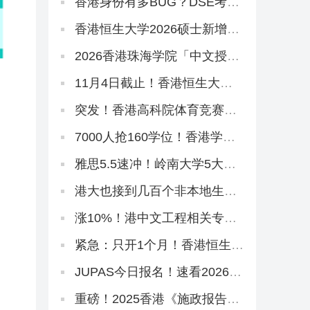
香港身份有多BUG？DSE考16
分升武大本科，均分80港三硕
士稳了
香港恒生大学2026硕士新增5
大专业！有中文授课，可拿香
港身份
2026香港珠海学院「中文授课
硕士」今日开申！拿身份速抢
~
11月4日截止！香港恒生大学
2026春季本科末班车
突发！香港高科院体育竞赛硕
士10月24日提前截止！
7000人抢160学位！香港学生
焦虑到爆，港宝爸妈破大防…
雅思5.5速冲！岭南大学5大中
文授课硕士开申！
港大也接到几百个非本地生疑
似「假学历」！港校、警方、
教育局严打！
涨10%！港中文工程相关专业
JUPAS收分中位数上升！
紧急：只开1个月！香港恒生大
学2026春季本科正在招生
JUPAS今日报名！速看2026年
港校志愿填报攻略
重磅！2025香港《施政报告》