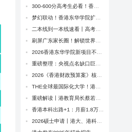
名校175年首位华裔校长！
300-600分高考生必看！香港
八大本科招2万非本地生，占比
27.1%远低于50%上限
梦幻联动！香港东华学院扩招
+新增约120宿位，「高考二本
线同学」4年宿位稳啦！
二本线到一本线速看丨高考倒
计时38天！香港本科申请「最
后窗口期」必读攻略
刷屏广东家长圈！解锁世界名
校3大路径丨香港圣道百卉书院
宣讲会圆满举行！
2026香港东华学院新项目不
断！与内地学校合办「粤港护
理专班」，开全港首个自资
重磅整理：央视点名缺口巨
「护理学哲学博士」
大，港校护理本硕高级文凭全
路径一网打尽！
2026《香港财政预算案》核心
政策要点解读
THE全球最国际化大学！港城
大2026本科招生中！内地高考
生申请6月11日截止！
重磅解读丨港教育局长蔡若
莲：与内地研国际版DSE
香港本科出路+1：月薪1.8万
起！2026大湾区青年就业计划
启动！
2026硕士申请丨港大、港科、
港城大这些专业申请延期啦！