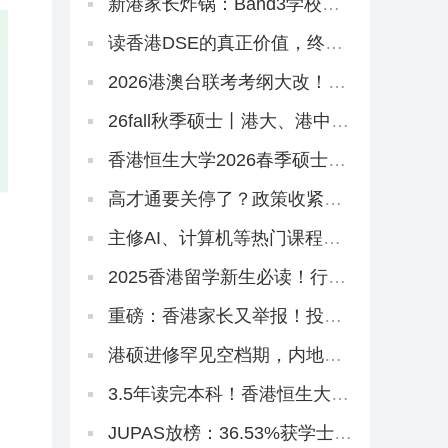
新港家长炸锅：Band3学校这
些方面居然比Band2吃香？
读香港DSE的真正价值，终于
有人讲清楚了！名校升学率只
是冰山一角！
2026港澳台联考考纲大改！联
考生该转DSE赛道吗？
26fall秋季硕士丨港大、港中文
商学院正式批开放申请！最早
10月3日截止
香港恒生大学2026春季硕士
8.22开放申请！有中文授课
高才通要关停了？政策收紧
后，怎么低门槛拿香港身份？
主修AI、计算机等热门课程！
岭南大学融合科技理学硕士，
2026春季入学正在招生！
2025香港留学新生必读！行前
准备保姆级清单来啦~
重磅：香港家长又举报！投诉
内地DSE自修生资格造假、挤
占JUPAS名额致滑档严重
港硕进修罕见空档期，内地精
英、富裕家长拿身份绝佳时
机！
3.5年读完本科！香港恒生大学
2026春季入学10月开申！拯救
二本线复读生在读生！
JUPAS放榜：36.53%获学士学