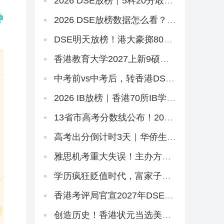
2026 DSE放榜｜5科20分敢冲
港三大？67个20-29分专业+中
冲
游Band A排位思路
2026 DSE放榜数据怎么看？别
只看状元！副学士这条路先码
住
DSE明天放榜！港大豪掷8000
万抢人，够不到港八还有这条
隐藏路径
香港教育大学2027上新9硕，8
个中文授课！免英语+首届，
7.2已开2个（仅MGM要雅思）
中考前vs中考后，转香港DSE
的最佳时机是什么时候？
2026 IB放榜｜香港70所IB学校
盘点，状元出自哪几家？
13省市高考分数线公布！2026
本科线、特控线普降，今年上
大学更容易了？
高考出分倒计时3天｜华侨生分
数线已出，聪明的家长在悄悄
铺后路
雅思机考重大失误！主办方被
罚800万，影响超6.2万考生
学历疯狂贬值时代，富家子弟
拿港本文凭毫无意义！
香港考评局官宣2027年DSE时
间表！提前2天开考！
创造历史！香港状元当选美国