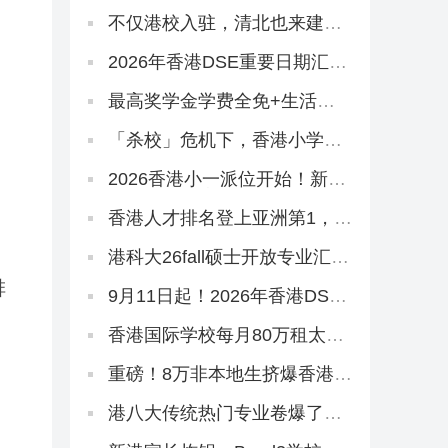
正式发布，人才引进、教育政
策要点总结
不仅港校入驻，清北也来建分
校？香港大学城规划曝光！
2026年香港DSE重要日期汇
总！报考、放榜、考试时间…
最高奖学金学费全免+生活费
每年27.5W！2026香港科技大
学本科「高考生申请」10月3
「杀校」危机下，香港小学为
日开放！
抢学生出奇招！教育局已介入
2026香港小一派位开始！新港
人子女入学流程、选校指南来
啦！
香港人才排名登上亚洲第1，深
港广创新集群跻身全球TOP1
港科大26fall硕士开放专业汇
总！
排
9月11日起！2026年香港DSE
接受报名！考评局：严格执行
考试规则
香港国际学校每月80万租太丰
汇，拟作中学部校舍
重磅！8万非本地生挤爆香港的
大学，今年早轮申请必争
港八大传统热门专业卷爆了！
20多个新增专业或成香饽饽