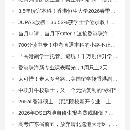
香港中学招生送学籍，政策风向很明显了
3.5年读完本科！香港恒生大学2026春季入
学10月开申！拯救二本线复读生在读生！
JUPAS放榜：36.53%获学士学位录取！附
查结果、交留位费、注册流程
当月申请，当月下Offer！速抢香港珠海学
院2026秋季&春季硕士~
700分读中专！中考直通本科的小路不止一
条
「香港副学士托管」避坑！千万别信升学承
诺和保证！
香港珠海新专业课表曝光，1周只上2天
课！免英语申请！
太可惜！走太多弯路…美国留学转香港副学
士，拒掉都大，被港专录取
中职升牛校硕士，又一个无法复制的“标杆”
26Fall香港硕士：顶流院校新开专业，上岸
概率更大！
2026年DSE内地自修生报考费或翻倍？终
于知道香港插班的好处！
高考广东省前五，放弃清北选港大牙医，获
得168万奖学金