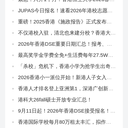
本科正在招生
JUPAS今日报名！速看2026年港校志愿填
报攻略
重磅！2025香港《施政报告》正式发布，
人才引进、教育政策要点总结
不仅港校入驻，清北也来建分校？香港大学
城规划曝光！
2026年香港DSE重要日期汇总！报考、放
榜、考试时间…
最高奖学金学费全免+生活费每年27.5W！
2026香港科技大学本科「高考生申请」10
月3日开放！
「杀校」危机下，香港小学为抢学生出奇
招！教育局已介入
2026香港小一派位开始！新港人子女入学
流程、选校指南来啦！
香港人才排名登上亚洲第1，深港广创新集
群跻身全球TOP1
港科大26fall硕士开放专业汇总！
9月11日起！2026年香港DSE接受报名！考
评局：严格执行考试规则
香港国际学校每月80万租太丰汇，拟作中
学部校舍