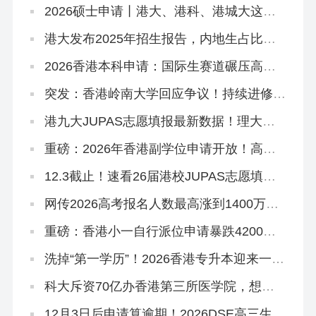
2026硕士申请丨港大、港科、港城大这些
专业申请延期啦！
港大发布2025年招生报告，内地生占比飙
到83.6%！
‌2026香港本科申请：国际生赛道碾压高考
和DSE？
突发：香港岭南大学回应争议！持续进修学
院副学位，2627学年或之前由岭大颁授！
港九大JUPAS志愿填报最新数据！理大护
理2000人报，岭大一专业49人争一位
重磅：2026年香港副学位申请开放！高考
375分杀进港八大！
12.3截止！速看26届港校JUPAS志愿填报
攻略~
网传2026高考报名人数最高涨到1400万！
谈这个数据没有意义！
重磅：香港小一自行派位申请暴跌4200！
人才子女救不了杀校潮，成功率却创20年
新高
洗掉“第一学历”！2026香港专升本迎来一大
波新专业！
科大斥资70亿办香港第三所医学院，想申
请怎么做准备？
12月3日后申请算逾期！2026DSE高三生、