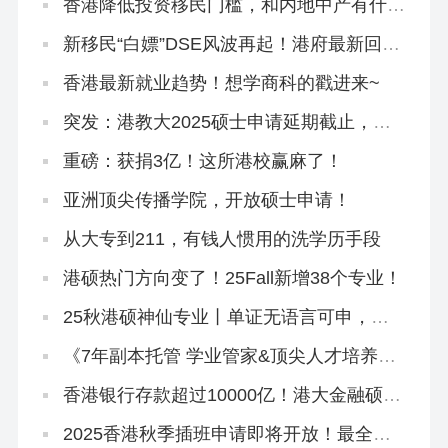
香港降低投资移民门槛，和内地中产有什么
关系？
新移民“白嫖”DSE风波再起！港府最新回
应！
香港最新就业趋势！想学商科的戳进来~
突发：港教大2025硕士申请延期截止，有
中文授课！
重磅：获捐3亿！这所港校赢麻了！
亚洲顶尖传播学院，开放硕士申请！
从大专到211，有钱人惯用的洗学历手段
港硕热门方向变了！25Fall新增38个专业！
25秋港硕神仙专业丨单证无语言可申，
1.24截止！
《7年副本托管 学业管家&顶尖人才培养计
划》招生简章
香港银行存款超过10000亿！港大金融硕士
助你跻身精英圈
2025香港秋季插班申请即将开放！最全申