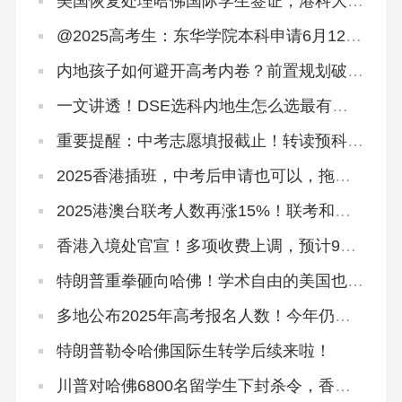
美国恢复处理哈佛国际学生签证，港科大录
取两名哈佛学生！
@2025高考生：东华学院本科申请6月12日
截止！
内地孩子如何避开高考内卷？前置规划破
局，仅需这六步！
一文讲透！DSE选科内地生怎么选最有优
势？
重要提醒：中考志愿填报截止！转读预科班
「免试」直通本科
2025香港插班，中考后申请也可以，拖到
明年都没关系！
2025港澳台联考人数再涨15%！联考和
DSE到底怎么选？
香港入境处官宣！多项收费上调，预计9月
实施！
特朗普重拳砸向哈佛！学术自由的美国也怕
被偷师
多地公布2025年高考报名人数！今年仍有
家长熬到没有退路…
特朗普勒令哈佛国际生转学后续来啦！
川普对哈佛6800名留学生下封杀令，香港
正在接盘！