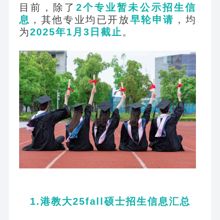
目前，除了
2
个专业暂未公示招生信
息
，其他专业均已开放
早轮申请
，均
为
2025
年1月3日截止
。
1.
港教大25fall硕士招生信息汇总