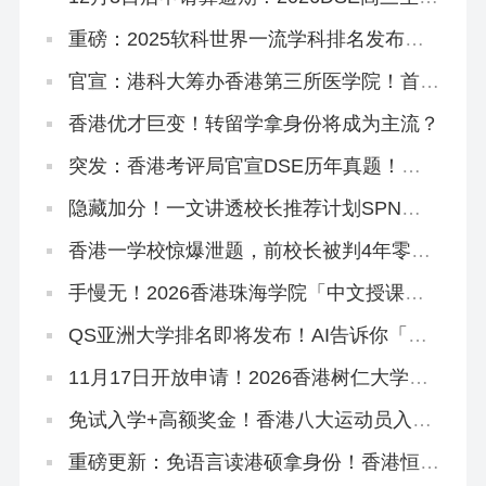
复读生冲刺港八大考前必读秘籍！
重磅：2025软科世界一流学科排名发布，
港理工揽3个第1，港校多专业进入世界前
10
官宣：港科大筹办香港第三所医学院！首年
学额50个，2028年入学
香港优才巨变！转留学拿身份将成为主流？
突发：香港考评局官宣DSE历年真题！正
版《试题专辑》资料在这里！
隐藏加分！一文讲透校长推荐计划SPN，
文末领取学友社最新版《中六升学指南》
香港一学校惊爆泄题，前校长被判4年零3
个月
手慢无！2026香港珠海学院「中文授课硕
士」新增专业，可拿身份！
QS亚洲大学排名即将发布！AI告诉你「喜
欢看大学排名是什么心理」
11月17日开放申请！2026香港树仁大学硕
士热门专业盘点
免试入学+高额奖金！香港八大运动员入学
计划全解读！
重磅更新：免语言读港硕拿身份！香港恒生
大学2026中文授课硕士3大专业盘点！