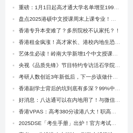
请攻略来啦！
重磅：1月1日起高才通大学名单增至199
所！
盘点2025港硕中文授课周末上课专业！工
作、学历、身份一举三得！
香港专升本变难了？多所院校不认家托？！
香港租金疯涨！高才家长、港校内地生恐慌
抢购...
艺体生必读！岭南大学新增1个中文授课硕
士，下设3大方向
央视《品质先锋》节目特约专访活石学院及
香港青舍
考研人数创近3年新低后，下一步该做什
么？
香港副学士背后的坑到底有多深？99%中介
不会跟你说的套路！
好消息：八达通可以在内地用了！与微信互
通！
香港VPAS：高考380分读港八大！职高中
专大专拿身份！
2025DSE「考生手册」出炉！官方考试安
排重点都在这啦！