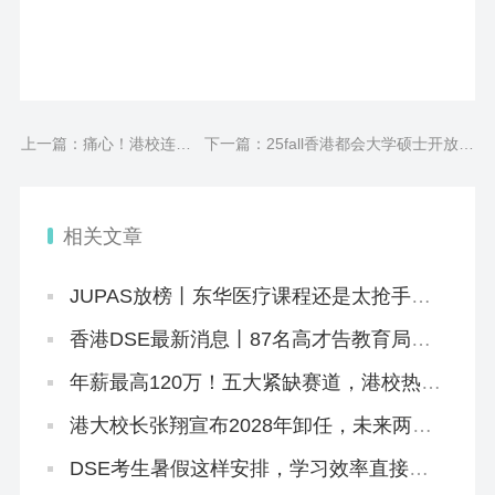
上一篇：痛心！港校连爆
下一篇：25fall香港都会大学硕士开放申
坠楼案，因学业压力大自
请！严查工作经历，竟要劳动合同和社
杀？
保证明！
相关文章
JUPAS放榜丨东华医疗课程还是太抢手！
系统“忙中出错”，给1.1万学生误发录取邮
件
香港DSE最新消息丨87名高才告教育局败
诉+8.5JUPAS放榜+8.12公布复核结果+25
所自资院校仍可报名
年薪最高120万！五大紧缺赛道，港校热门
本硕刚好匹配
港大校长张翔宣布2028年卸任，未来两年
港大招生会变吗？
DSE考生暑假这样安排，学习效率直接翻
倍