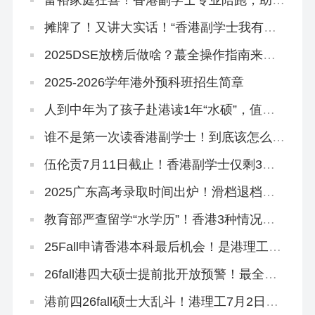
孩子跳进QS100大学~
摊牌了！又讲大实话！“香港副学士我有话
要说”
2025DSE放榜后做啥？蕞全操作指南来
了！
2025-2026学年港外预科班招生简章
人到中年为了孩子赴港读1年“水硕”，值
吗？
谁不是第一次读香港副学士！到底该怎么拿
到GPA满分啊？！
伍伦贡7月11日截止！香港副学士仅剩3所
院校可申！
2025广东高考录取时间出炉！滑档退档调
剂的同学，还可以读香港本科
教育部严查留学“水学历”！香港3种情况不
能做认证！
25Fall申请香港本科最后机会！是港理工给
的？
26fall港四大硕士提前批开放预警！最全专
业汇总来啦！
港前四26fall硕士大乱斗！港理工7月2日全
部开放！全部！