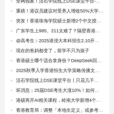
全网独家！活石学院线上DSE课堂平台-语
文试听课
重磅！港议员建议对受养人增收50%大学学
费，香港身份会凉凉吗？
突发！香港珠海学院硕士新增2个中文授课
专业
广东学生上985、211太难了？隔壁香港欢
迎你！
@高考生：2025港浸大本科招生2.10开
启！有些事DeepSeek不会告诉你
现在的爸妈都变了，留学不只为孩子
香港硕士哪个适合拿身份？DeepSeek回答
闪瞎眼…
2025秋季入学香港恒生大学策略传播文学
硕士正在招生
活石学院线上DSE课堂平台丨只花几千
块，就能买下500万独家研发课程！
坏消息：25届DSE考生大涨10%！如何快
速提分秒变尖子生？
港硕再开AI相关课程，岭南大学新增4个专
业
香港教育局：调整「本地生定义」或参考海