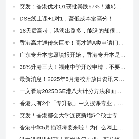
突发：香港优才Q1获批暴跌67%！速转珠
海学院进修拿身份！
DSE线上课+1对1，蕞低成本拿高分！
18天后高考，港澳出路多，能选的却很
少！
香港高才通传来巨变！高才通A类申请门槛
再提高！
广东专升本志愿填报开始，香港专升本是必
填平行志愿！
38%升港三大！福建中学开放申请，不要相
信任何秘诀！
最新消息！2025年5月港校开放日资讯来
啦!
一文看清2025DSE港八大计分方法和面试
要求
香港只有2个「专升硕」中文授课专业，拿
身份必冲！
突发！香港都会大学连夜新增5个硕士专
业，有中文授课，大专可申
香港中学5月插班考要来啦！为什么网上搜
不到有价值的资料？