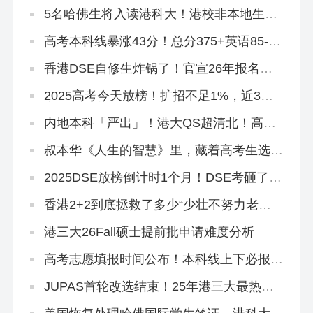
5名哈佛生将入读港科大！港校非本地生申
请量集体狂飙！
高考本科线暴涨43分！总分375+英语85-，
不想进社会碰壁，速冲香港八大！
香港DSE自修生炸锅了！官宣26年报名资
格收紧！
2025高考今天放榜！扩招不足1%，近3年
高考本科率不足40%，读本科还有什么办
法？
内地本科「严出」！港大QS超清北！高考
本科线速转香港留学！
叔本华《人生的智慧》里，藏着高考生选专
业的终极答案！
2025DSE放榜倒计时1个月！DSE考砸了有
哪些保底方案？
香港2+2到底拯救了多少“少壮不努力老大
徒伤悲”的浪子
港三大26Fall硕士提前批申请难度分析
高考志愿填报时间公布！本科线上下必报香
港2+2本科！
JUPAS首轮改选结束！25年港三大最热专
业盘点来啦