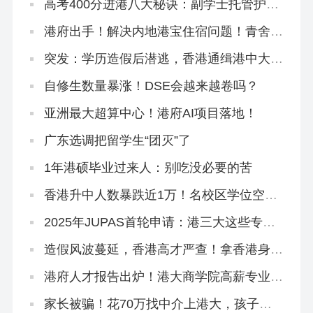
高考400分进港八大秘诀：副学士托管护
航，升本升硕稳了！
港府出手！解决内地港宝住宿问题！青舍上
新闻了
突发：学历造假后潜逃，香港通缉港中大内
地生！
自修生数量暴涨！DSE会越来越卷吗？
亚洲最大超算中心！港府AI项目落地！
广东选调把留学生“团灭”了
1年港硕毕业过来人：别吃没必要的苦
香港升中人数暴跌近1万！名校区学位空
缺，内地港宝插班机会来啦！
2025年JUPAS首轮申请：港三大这些专业
最多人报！
造假风波蔓延，香港高才严查！拿香港身份
更难了？
港府人才报告出炉！港大商学院高薪专业扎
堆！
家长被骗！花70万找中介上港大，孩子刚