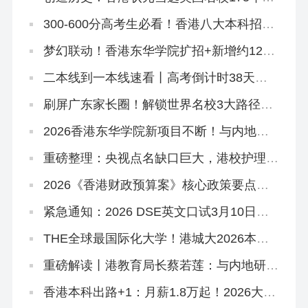
位华裔校长！
300-600分高考生必看！香港八大本科招2
万非本地生，占比27.1%远低于50%上限
梦幻联动！香港东华学院扩招+新增约120
宿位，「高考二本线同学」4年宿位稳啦！
二本线到一本线速看丨高考倒计时38天！
香港本科申请「最后窗口期」必读攻略
刷屏广东家长圈！解锁世界名校3大路径丨
香港圣道百卉书院宣讲会圆满举行！
2026香港东华学院新项目不断！与内地学
校合办「粤港护理专班」，开全港首个自资
「护理学哲学博士」
重磅整理：央视点名缺口巨大，港校护理本
硕高级文凭全路径一网打尽！
2026《香港财政预算案》核心政策要点解
读
紧急通知：2026 DSE英文口试3月10日开
考！各科考前怎么抱佛脚抓分
THE全球最国际化大学！港城大2026本科
招生中！内地高考生申请6月11日截止！
重磅解读丨港教育局长蔡若莲：与内地研国
际版DSE
香港本科出路+1：月薪1.8万起！2026大湾
区青年就业计划启动！