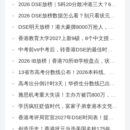
2026 DSE放榜｜5科20分敢冲港三大？67
个20-29分专业+中游Band A排位思路
2026 DSE放榜数据怎么看？别只看状元！
副学士这条路先码住
DSE明天放榜！港大豪掷8000万抢人，够
不到港八还有这条隐藏路径
香港教育大学2027上新9硕，8个中文授
课！免英语+首届，7.2已开2个（仅MGM要
雅思）
中考前vs中考后，转香港DSE的最佳时机
是什么时候？
2026 IB放榜｜香港70所IB学校盘点，状元
出自哪几家？
13省市高考分数线公布！2026本科线、特
控线普降，今年上大学更容易了？
高考出分倒计时3天｜华侨生分数线已出，
聪明的家长在悄悄铺后路
雅思机考重大失误！主办方被罚800万，影
响超6.2万考生
学历疯狂贬值时代，富家子弟拿港本文凭毫
无意义！
香港考评局官宣2027年DSE时间表！提前2
天开考！
创造历史！香港状元当选美国名校175年首