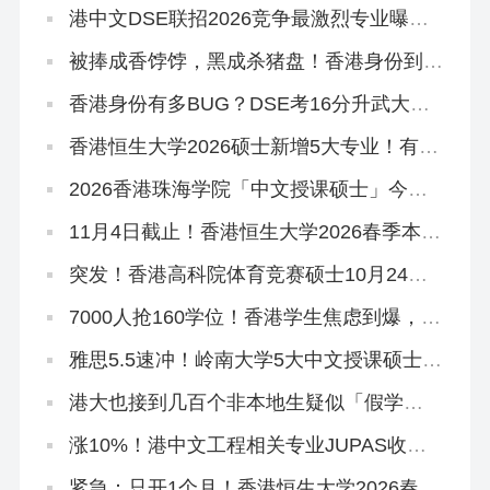
港中文DSE联招2026竞争最激烈专业曝
光！附JUPAS重要日期
被捧成香饽饽，黑成杀猪盘！香港身份到底
好不好？
香港身份有多BUG？DSE考16分升武大本
科，均分80港三硕士稳了
香港恒生大学2026硕士新增5大专业！有中
文授课，可拿香港身份
2026香港珠海学院「中文授课硕士」今日
开申！拿身份速抢~
11月4日截止！香港恒生大学2026春季本科
末班车
突发！香港高科院体育竞赛硕士10月24日
提前截止！
7000人抢160学位！香港学生焦虑到爆，港
宝爸妈破大防…
雅思5.5速冲！岭南大学5大中文授课硕士开
申！
港大也接到几百个非本地生疑似「假学
历」！港校、警方、教育局严打！
涨10%！港中文工程相关专业JUPAS收分
中位数上升！
紧急：只开1个月！香港恒生大学2026春季