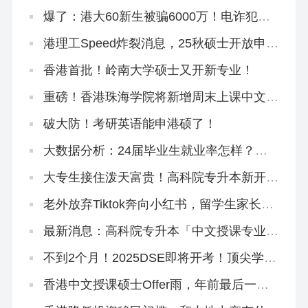
外大学，从学费和招生群体下手
爆了：港大60新生被骗6000万！电诈犯专
挑内地生下手！
港理工Speed炸裂消息，25秋硕士开放申
请！这个专业周末上课免语言申请！
香港首批！岭南大学硕士又开新专业！
重磅！香港珠海学院将新增周末上课中文硕
士，拿身份必冲！
破大防！考研英语能申港硕了！
大数据分析：24届毕业生就业率怎样？哪
些专业就业吃香？
大专生接住泼天富贵！高科院专升本新开3
大中文授课专业
老外放弃Tiktok奔向小红书，留学生家长从
一个养猪场扎进另一个养猪场
最新消息：高科院专升本「中文授课专业」
修课方向大揭秘
不到2个月！2025DSE即将开考！顶尖学霸
怎么冲刺？
香港中文授课硕士Offer雨，年前最后一波
快来抢！