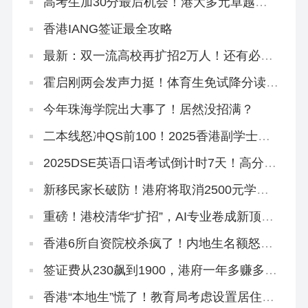
高考生加30分最后机会！港大多元卓越入
学计划3.21截止！
香港IANG签证最全攻略
最新：双一流高校再扩招2万人！还有必要
申请港校吗？
霍启刚两会发声力挺！体育生免试降分读港
八大迟早要火！
今年珠海学院出大事了！居然没招满？
二本线怒冲QS前100！2025香港副学士骚
操作！
2025DSE英语口语考试倒计时7天！高分技
巧来啦！
新移民家长破防！港府将取消2500元学生
津贴，还有其他学生津贴吗？
重磅！港校清华“扩招”，AI专业卷成新顶
流！
香港6所自资院校杀疯了！内地生名额怒扩
40%，速冲上岸！
签证费从230飙到1900，港府一年多赚多
少？
香港“本地生”慌了！教育局考虑设置居住年