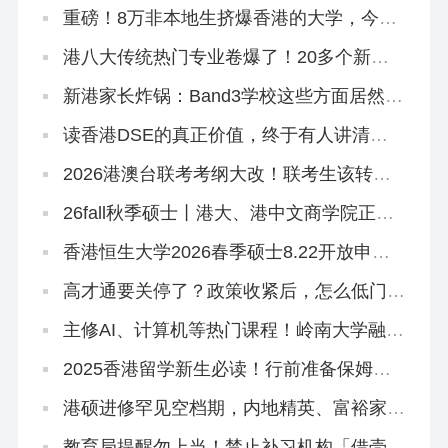
重磅！8万非本地生挤爆香港的大学，今年
早轮申请必争
港八大传统热门专业卷爆了！20多个新增
专业或成香饽饽
新港家长炸锅：Band3学校这些方面居然比
Band2吃香？
读香港DSE的真正价值，终于有人讲清楚
了！名校升学率只是冰山一角！
2026港澳台联考考纲大改！联考生该转
DSE赛道吗？
26fall秋季硕士丨港大、港中文商学院正式
批开放申请！最早10月3日截止
香港恒生大学2026春季硕士8.22开放申
请！有中文授课
高才通要关停了？政策收紧后，怎么低门槛
拿香港身份？
主修AI、计算机等热门课程！岭南大学融合
科技理学硕士，2026春季入学正在招生！
2025香港留学新生必读！行前准备保姆级
清单来啦~
港硕进修罕见空档期，内地精英、富裕家长
拿身份绝佳时机！
教育局提醒勿上当！禁止补习机构「借壳」