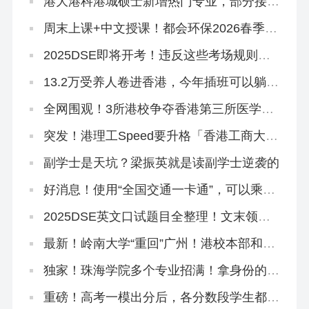
港大港科港城硕士新增热门专业，部分接受
英语六级！
周末上课+中文授课！都会环保2026春季入
学4.1开放申请
2025DSE即将开考！违反这些考场规则，
直接扣分！
13.2万受养人卷进香港，今年插班可以躺平
了！
全网围观！3所港校争夺香港第三所医学
院！
突发！港理工Speed要升格「香港工商大
学」？本部出面澄清！
副学士是天坑？梁振英就是读副学士逆袭的
好消息！使用“全国交通一卡通”，可以乘坐
香港地铁了
2025DSE英文口试题目全整理！文末领资
料
最新！岭南大学“重回”广州！港校本部和分
部区别在哪？
独家！珠海学院多个专业招满！拿身份的来
不及了！
重磅！高考一模出分后，各分数段学生都有