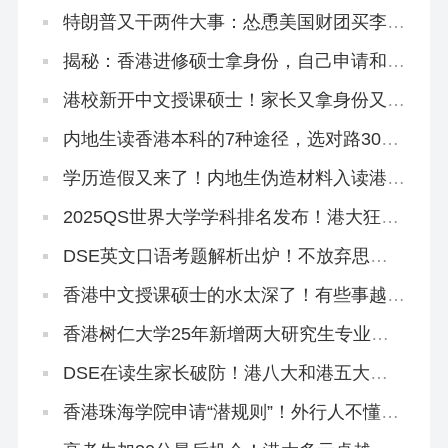
哪些出路？
特朗普又干两件大事：怂恿美国财团买李嘉
诚的港口，想方设法禁止中国人留学
揭秘：香港进修硕士拿身份，自己申请和找
中介有什么区别？
港校新开中文授课硕士！家长又拿身份又学
教育圣经！
内地生读香港本科的7种途径，选对路300
分照样读名校！
学历造假又来了！内地生伪造材料入读港中
大被判囚3个月！
2025QS世界大学学科排名发布！港大狂揽
4个全球前10、33个全港第1！
DSE英文口语考题解析出炉！不放弃思考
主动权才能拿高分！
香港中文授课硕士的水太深了！有些事越早
知道越好…（纯原创良心攻略）
香港树仁大学25年新增两大研究生专业，
官方宣讲来了！
DSE在读生家长破防！港八大和港五大只
差一个香港身份！
香港珠海学院申请“潜规则”！外行人不懂，
中介不会告诉你！