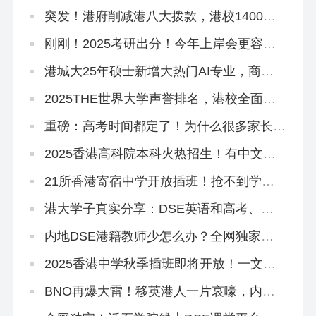
限门槛！
突发！港府削减港八大拨款，港校1400亿
储备能应付吗？
刚刚！2025考研出分！今年上岸会更容易
吗？
港城大25年硕士新增大热门AI专业，商科
+接受六级+5万奖学金！
2025THE世界大学声誉排名，港校全面提
升！
重磅：高考时间都定了！为什么很多家长还
在犹豫要不要转香港？
2025香港高科院本科火热招生！有中文授
课，高考本科线可报
21所香港寄宿中学开放插班！抢不到学位
宿位怎么办？
港大学子真实分享：DSE英语和高考、雅
思英语的区别是什么？如何提升？
内地DSE港籍教师少怎么办？全网独家线
上DSE课程助你斩获5**
2025香港中学秋季插班即将开放！一文读
懂申请流程和时间线
BNO再爆大雷！移英港人一片哀嚎，内地
人才移港大赚！