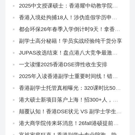
2025中文授课硕士：香港耀中幼教学院还
在开放申请！
香港入境处拘捕18人！涉伪造假学历申
「高才通」！
都会环保26年春季入学倒计时9天！拿香港
身份必冲！
副学士高分秘籍！学员实战经验纯干货分享
JUPAS改选结束！盘点港八大竞争最激烈
专业，最多51人争1个学位
一文读懂2025香港DSE弹性收生安排
2025年入读香港副学士重要时间线！错过
影响升本科！
香港副学士托管真相曝光：320课时比500
课时差？
港大硕士新项目落户上海！招300+人，年
底开申！
颠覆认知！香港DSE状元 VS 副学士学生，
到底差在哪里？
港大商学院传来坏消息！26fall港硕提前批
好卷啊…
富裕家庭狂喜！香港副学士专业陪跑，助力