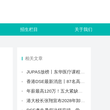
招生栏目
关于我们
相关文章
JUPAS放榜丨东华医疗课程还
是太抢手！系统“忙中出错”，
给1.1万学生误发录取邮件
香港DSE最新消息丨87名高才
告教育局败诉+8.5JUPAS放榜
+8.12公布复核结果+25所自资
年薪最高120万！五大紧缺赛
院校仍可报名
道，港校热门本硕刚好匹配
港大校长张翔宣布2028年卸
任，未来两年港大招生会变
吗？