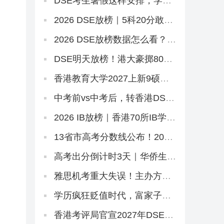
DSE考生暑假这样安排，学习
效率直接翻倍
2026 DSE放榜｜5科20分敢冲
港三大？67个20-29分专业+中
游Band A排位思路
2026 DSE放榜数据怎么看？别
只看状元！副学士这条路先码
住
DSE明天放榜！港大豪掷8000
万抢人，够不到港八还有这条
隐藏路径
香港教育大学2027上新9硕，8
个中文授课！免英语+首届，
7.2已开2个（仅MGM要雅思）
中考前vs中考后，转香港DSE
的最佳时机是什么时候？
2026 IB放榜｜香港70所IB学校
盘点，状元出自哪几家？
13省市高考分数线公布！2026
本科线、特控线普降，今年上
大学更容易了？
高考出分倒计时3天｜华侨生分
数线已出，聪明的家长在悄悄
铺后路
雅思机考重大失误！主办方被
罚800万，影响超6.2万考生
学历疯狂贬值时代，富家子弟
拿港本文凭毫无意义！
香港考评局官宣2027年DSE时