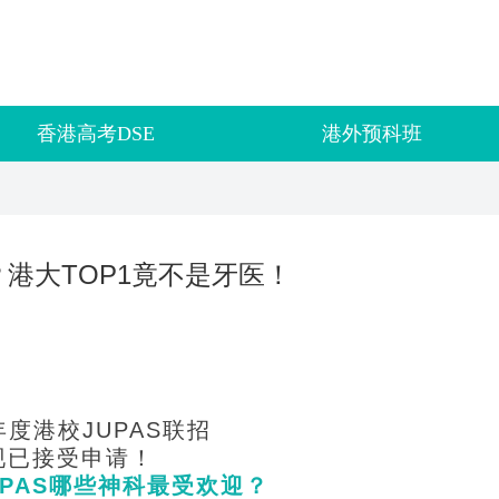
香港高考DSE
港外预科班
？港大TOP1竟不是牙医！
年度港校JUPAS联招
现已接受申请！
UPAS哪些神科最受欢迎？