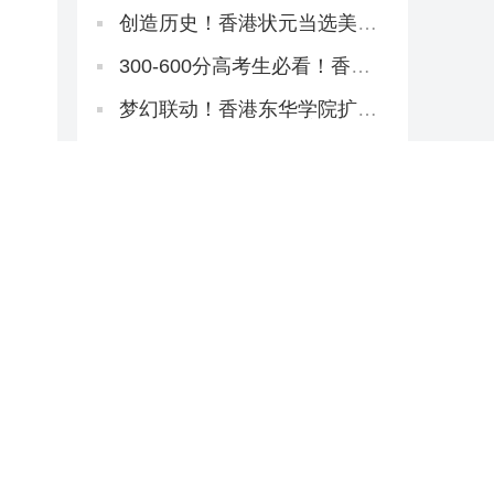
间表！提前2天开考！
创造历史！香港状元当选美国
名校175年首位华裔校长！
300-600分高考生必看！香港
八大本科招2万非本地生，占比
27.1%远低于50%上限
梦幻联动！香港东华学院扩招
+新增约120宿位，「高考二本
线同学」4年宿位稳啦！
二本线到一本线速看丨高考倒
计时38天！香港本科申请「最
后窗口期」必读攻略
刷屏广东家长圈！解锁世界名
校3大路径丨香港圣道百卉书院
宣讲会圆满举行！
2026香港东华学院新项目不
断！与内地学校合办「粤港护
理专班」，开全港首个自资
重磅整理：央视点名缺口巨
「护理学哲学博士」
大，港校护理本硕高级文凭全
路径一网打尽！
2026《香港财政预算案》核心
政策要点解读
THE全球最国际化大学！港城
大2026本科招生中！内地高考
生申请6月11日截止！
重磅解读丨港教育局长蔡若
莲：与内地研国际版DSE
香港本科出路+1：月薪1.8万
起！2026大湾区青年就业计划
启动！